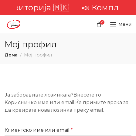
а територија 🇲🇰
📣 Комплетна
0
Мени
Мој профил
Дома
Мој профил
Ја заборавивте лозинката?Внесете го
Kорисничко име или email.Ќе примите врска за
да креирате нова лозинка преку email.
Клиентско име или email
*