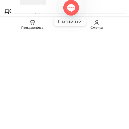
ДОБРО Е ДА ЗНАЕТЕ
Open
Пиши нѝ
chaty
Правила и Услови
Продавница
Сметка
Плаќање и Поврат на Средства
Профил
2020-2024 © MB DISKONT. Изработено од
БРАМИТ ДООЕЛ
Прикажените цени се со вклучен ДДВ
| БРАЌА МИНКОВИ 57, 2400 СТРУМИЦА | ДПТУ
БРАМИТ
ДООЕЛ
увоз-извоз Струмица Д.Б.: MK4027005146330 | ЕМБС: 6030530 |