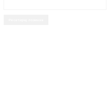
Ресетирај лозинка