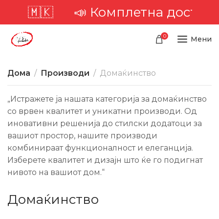
🇲🇰
📣 Комплетна достава низ 
0
Мени
Дома
Производи
Домаќинство
„Истражете ја нашата категорија за домаќинство
со врвен квалитет и уникатни производи. Од
иновативни решенија до стилски додатоци за
вашиот простор, нашите производи
комбинираат функционалност и елеганција.
Изберете квалитет и дизајн што ќе го подигнат
нивото на вашиот дом.“
Домаќинство