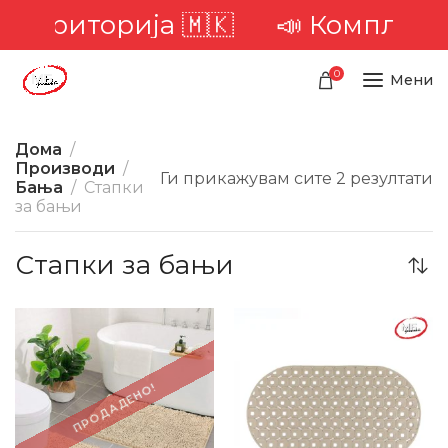
а територија 🇲🇰
📣 Комплетна
0
Мени
Дома
Производи
Ги прикажувам сите 2 резултати
Бања
Стапки
за бањи
Стапки за бањи
-33%
-29%
ПРОДАДЕНО!