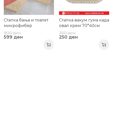
Стапка бања и тоалет
Стапка вакум гума када
микрофибер
овал крем 70*40см
дводелни
900
ден
350
ден
599
ден
250
ден