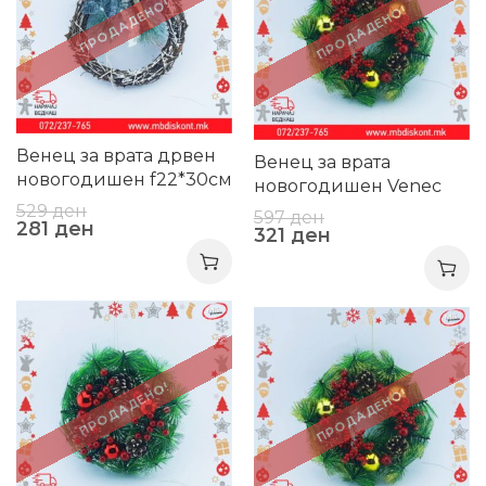
ПРОДАДЕНО!
ПРОДАДЕНО!
Венец за врата дрвен
Венец за врата
новогодишен f22*30см
новогодишен Venec
1744
vrata Novogodisen
529
ден
597
ден
281
ден
f22*7sm 0776
321
ден
-46%
-46%
ПРОДАДЕНО!
ПРОДАДЕНО!