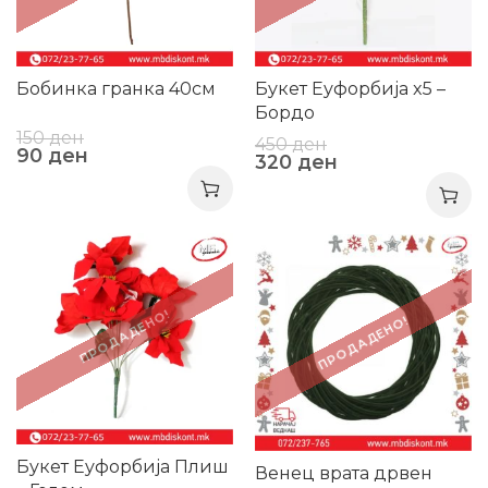
Бобинка гранка 40см
Букет Еуфорбија x5 –
Бордо
150
ден
450
ден
90
ден
320
ден
-40%
-45%
ПРОДАДЕНО!
ПРОДАДЕНО!
Букет Еуфорбија Плиш
Венец врата дрвен