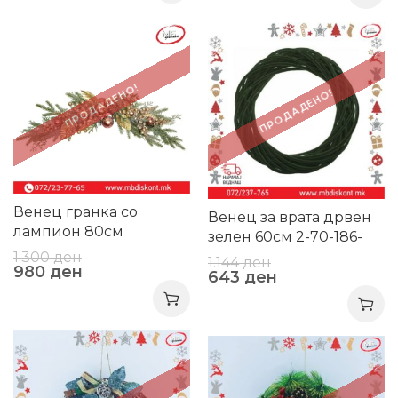
-25%
-44%
ПРОДАДЕНО!
ПРОДАДЕНО!
Венец гранка со
Венец за врата дрвен
лампион 80см
зелен 60см 2-70-186-
0020
1.300
ден
1.144
ден
980
ден
643
ден
-47%
-46%