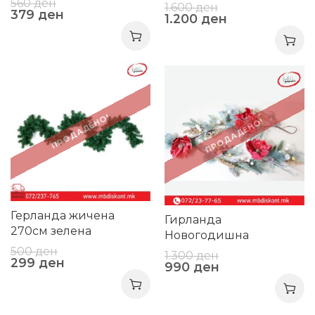
560
ден
1.600
ден
379
ден
1.200
ден
-40%
-24%
ПРОДАДЕНО!
ПРОДАДЕНО!
Герланда жичена
Гирланда
270см зелена
Новогодишна
Магнолија 150 см
500
ден
1.300
ден
299
ден
990
ден