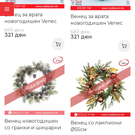
Венец за врата
Венец за врата
новогодишен Venec
новогодишен Venec
vrata f22*7sm 0813
vrata f22*7sm 0779
597
ден
597
ден
321
ден
321
ден
-32%
-25%
ПРОДАДЕНО!
ПРОДАДЕНО!
Венец новогодишен
Венец со лампиони
со гранки и шишарки
Ø55см
Ф28см