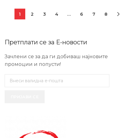
1
2
3
4
…
6
7
8
Претплати се за Е-новости
Зачлени се за да ги добиваш најновите
промоции и попусти!
ПРИЈАВИ СЕ