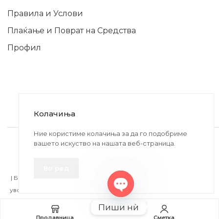
Правила и Услови
Плаќање и Поврат на Средства
Профил
Колачиња
2020-2024 © MB DISKONT. Изработено од
Ние користиме колачиња за да го подобриме
вашето искуство на нашата веб-страница.
БРАМИТ ДООЕЛ
Прикажените цени се со вклучен ДДВ
Во ред
| БРАЌА МИНКОВИ 57, 2400 СТРУМИЦА | ДПТУ
БРАМИТ
ДООЕЛ
увоз-извоз Струмица Д.Б.: MK4027005146330 | ЕМБС: 6030530 |
Open
Пиши нѝ
chaty
Продавница
Сметка