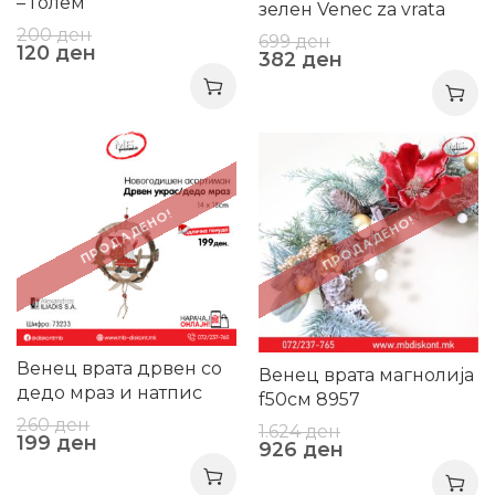
– Голем
зелен Venec za vrata
zelen f40см 2-70-186-
200
ден
699
ден
120
ден
0019
382
ден
-23%
-43%
ПРОДАДЕНО!
ПРОДАДЕНО!
Венец врата дрвен со
Венец врата магнолија
дедо мраз и натпис
f50см 8957
14*18см 73233
260
ден
1.624
ден
199
ден
926
ден