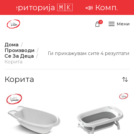
та територија 🇲🇰
📣 Комплетна
0
Мени
Дома
Производи
Ги прикажувам сите 4 резултати
Се За Деца
Корита
Корита
-13%
-48%