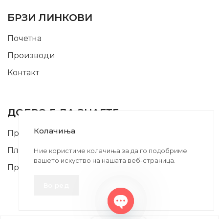
БРЗИ ЛИНКОВИ
Почетна
Производи
Контакт
INFORMATION
ДОБРО Е ДА ЗНАЕТЕ
Колачиња
Правила и Услови
Плаќање и Поврат на Средства
Ние користиме колачиња за да го подобриме
вашето искуство на нашата веб-страница.
Профил
Во ред
Open