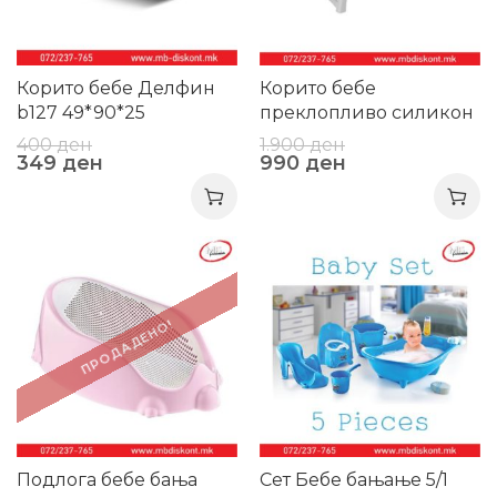
Корито бебе Делфин
Корито бебе
b127 49*90*25
преклопливо силикон
AY729
400
ден
1.900
ден
349
ден
990
ден
-39%
-26%
ПРОДАДЕНО!
Подлога бебе бања
Сет Бебе бањање 5/1