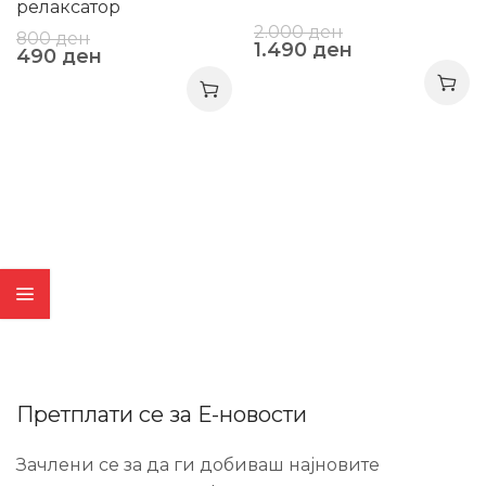
релаксатор
2.000
ден
800
ден
1.490
ден
490
ден
Претплати се за Е-новости
Зачлени се за да ги добиваш најновите