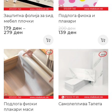
Заштитна фолија за ѕид
Подлога фиока и
мебел плочки
плахари
електростатична без
179
ден
–
200
ден
лепак 2м
279
ден
139
ден
-44%
-51%
Подлога фиоки
Самолеплива Тапета
плакари маси