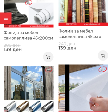
Фолија за мебел
Фолија за мебел
самолеплива 45см х
самолеплива 45х200см
200см
240
ден
280
ден
139
ден
139
ден
-44%
-44%