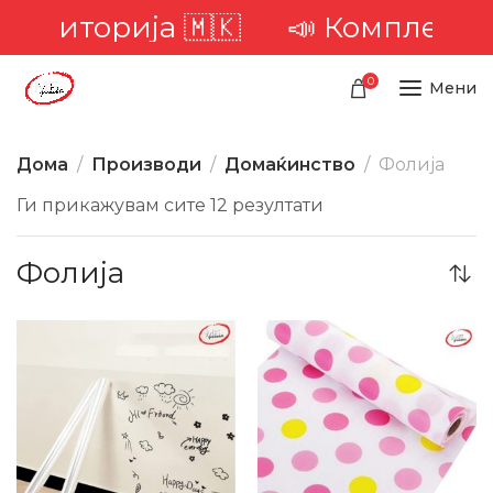
ериторија 🇲🇰
📣 Комплетна дос
0
Мени
Дома
Производи
Домаќинство
Фолија
Ги прикажувам сите 12 резултати
Фолија
-44%
-31%