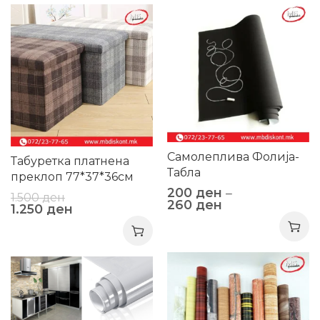
-38%
-17%
Самолеплива Фолија-
Табуретка платнена
Табла
преклоп 77*37*36см
200
ден
–
ек444-6
1.500
ден
260
ден
1.250
ден
-42%
-50%