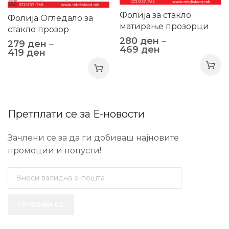
Фолија за стакло
Фолија Огледало за
матирање прозорци
стакло прозор
280
ден
–
279
ден
–
469
ден
419
ден
Претплати се за Е-новости
Зачлени се за да ги добиваш најновите
промоции и попусти!
ПРИЈАВИ СЕ