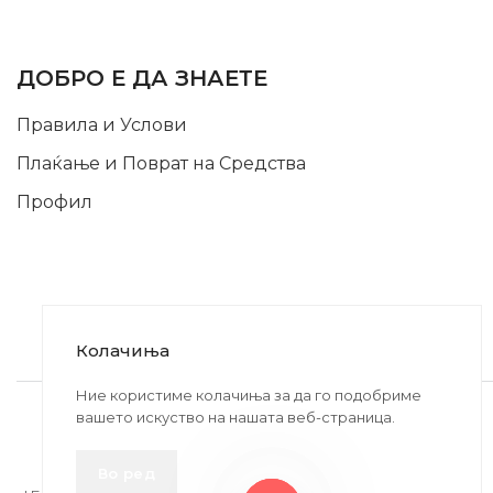
INFORMATION
ДОБРО Е ДА ЗНАЕТЕ
Правила и Услови
Плаќање и Поврат на Средства
Профил
Колачиња
2020-2024 © MB DISKONT. Изработено од
Ние користиме колачиња за да го подобриме
вашето искуство на нашата веб-страница.
БРАМИТ ДООЕЛ
Прикажените цени се со вклучен ДДВ
Во ред