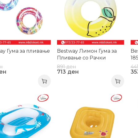
ay Гума за пливање
Bestway Лимон Гума за
Be
m
Пливање со Рачки
18
н
891
ден
44
ен
713
ден
3
-20%
-2