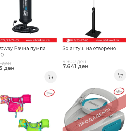
stway Рачна пумпа
Solar туш на отворено
50
9.800
ден
1
ден
7.641
ден
53
ден
-39%
0%
ПРОДАДЕНО!