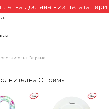
остава низ целата територија 
.mk
нтакт
ополнителна Опрема
олнителна Опрема
-20%
-2