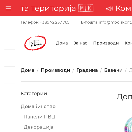
територија 🇲🇰
📣 Комплетна д
Телефон: +389 72 237 765
Е-пошта: info@mbdiskont
Дома
За нас
Производи
Ко
Дома
Производи
Градина
Базени
Д
Категории
Доп
Домаќинство
-20%
Панели ПВЦ
Декорација