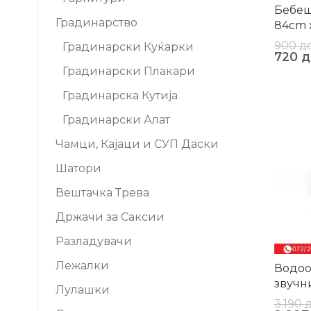
Бебеш
Градинарство
84cm 
900
д
Градинарски Куќарки
720
д
Градинарски Плакари
Градинарска Кутија
-28%
Градинарски Алат
Чамци, Кајаци и СУП Даски
Шатори
Вештачка Трева
Држачи за Саксии
Разладувачи
Лежалки
Водоо
звучн
Лулашки
3.190