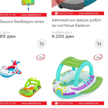
Автоматски вакум робот
бешки безбеден елек
за чистење базени
11
ден
14.990
ден
289
ден
9.200
ден
0%
-20%