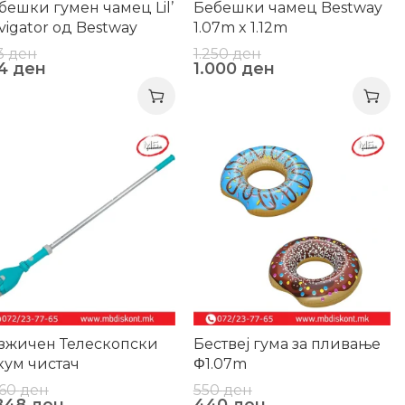
бешки гумен чамец Lil’
Бебешки чамец Bestway
vigator од Bestway
1.07m x 1.12m
3
ден
1.250
ден
54
ден
1.000
ден
0%
-20%
зжичен Телескопски
Бествеј гума за пливање
кум чистач
Φ1.07m
560
ден
550
ден
848
ден
440
ден