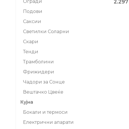
2.29
Огради
Подови
Саксии
Светилки Соларни
Скари
Тенди
Трамболини
Фрижидери
Чадори за Сонце
Вештачко Цвеќе
Кујна
Бокали и термоси
Електрични апарати