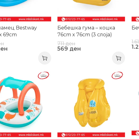
чамец Bestway
Бебешка гума – коцка
Бе
 x 69cm
76cm x 76cm (3 слоја)
1.6
ен
711
ден
1.
ден
569
ден
-2
-20%