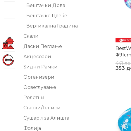
Вештачки Дрва
Вештачко Цвеќе
Вертикална Градина
Скали
Даски Пеглање
BestW
Φ91c
Акцесоари
441
де
Ѕидни Рамки
353
д
Организери
Осветлување
-20%
Ролетни
Стапки/Теписи
Сушари за Алишта
Фолија