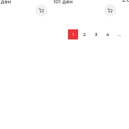
7
ден
101
ден
1
2
3
4
…