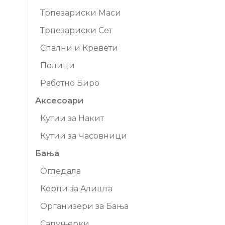
Трпезариски Маси
Трпезариски Сет
Спални и Кревети
Полици
Работно Биро
Аксесоари
Кутии за Накит
Кутии за Часовници
Бања
Огледала
Корпи за Aлишта
Организери за Бања
Сапуњерки