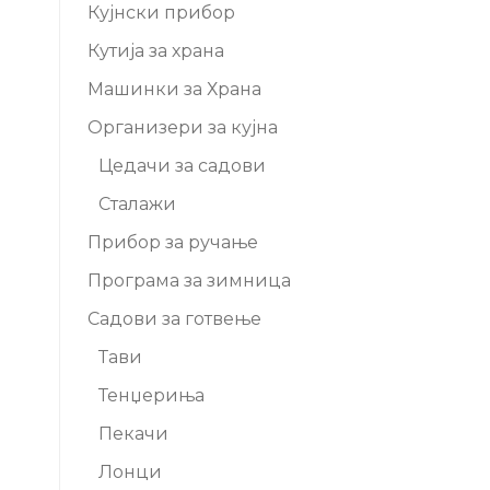
Кујнски прибор
Кутија за храна
Машинки за Храна
Организери за кујна
Цедачи за садови
Сталажи
Прибор за ручање
Програма за зимница
Садови за готвење
Тави
Тенџериња
Пекачи
Лонци