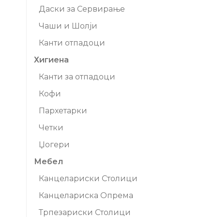
Даски за Сервирање
Чаши и Шолји
Канти отпадоци
Хигиена
Канти за отпадоци
Кофи
Пархетарки
Четки
Џогери
Мебел
Канцелариски Столици
Канцелариска Опрема
Трпезариски Столици