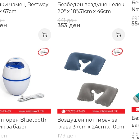
Бе
ки чамец Bestway
Безбеден воздушен елек
Na
x 67cm
20″ x 18″/51cm x 46cm
69
ен
441
ден
5
ен
353
ден
-2
-44%
Бе
тпорен Bluetooth
Воздушен потпирач за
ва
ик за базен
глава 37cm x 24cm x 10cm
3.
ден
179
ден
2.