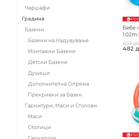
Чаршафи
Градина
Бебе 
Базени
1.02m
Базени на Надувување
603
д
482
Монтажни Базени
Детски Базени
Душеци
-20%
Дополнителна Опрема
Прекривки за Базен
Гарнитури, Маси и Столови
Маси
Столици
Гарнитури