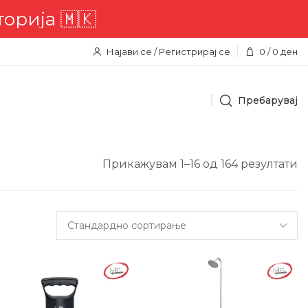
🇲🇰
Најави се / Регистрирај се
0
/
0
ден
Пребарувај
Прикажувам 1–16 од 164 резултати
0%
-22%