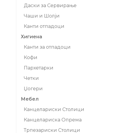
Даски за Сервирање
Чаши и Шолји
Канти отпадоци
Хигиена
Канти за отпадоци
Кофи
Пархетарки
Четки
Џогери
Мебел
Канцелариски Столици
Канцелариска Опрема
Трпезариски Столици