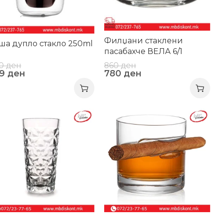
Филџани стаклени
ша дупло стакло 250ml
пасабахче ВЕЛА 6/1
0
ден
860
ден
79
ден
780
ден
3%