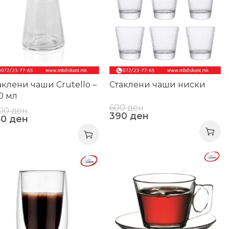
аклени чаши Crutello –
Стаклени чаши ниски
0 мл
600
ден
000
ден
390
ден
40
ден
-9%
0%