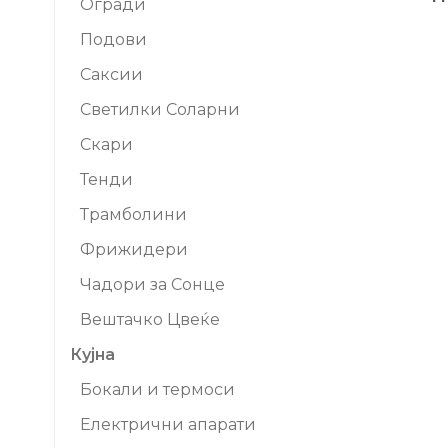
Огради
Подови
Саксии
Светилки Соларни
Скари
Тенди
Трамболини
Фрижидери
Чадори за Сонце
Вештачко Цвеќе
Кујна
Бокали и термоси
Електрични апарати