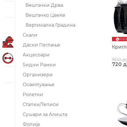
Вештачки Дрва
Вештачко Цвеќе
Вертикална Градина
Скали
Даски Пеглање
Кригл
Акцесоари
900
д
720
д
Ѕидни Рамки
Организери
Осветлување
-20%
Ролетни
Стапки/Теписи
Сушари за Алишта
Фолија