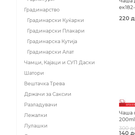
Чаша 
ек182
Градинарство
220
д
Градинарски Куќарки
Градинарски Плакари
Градинарска Кутија
-53%
Градинарски Алат
Чамци, Кајаци и СУП Даски
Шатори
Вештачка Трева
Држачи за Саксии
Разладувачи
Чаша 
Лежалки
200ml
Лулашки
300
д
140
д