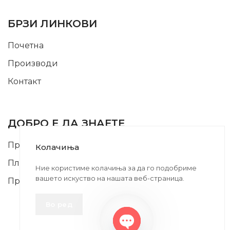
USEFUL LINKS
БРЗИ ЛИНКОВИ
Почетна
Производи
Контакт
INFORMATION
ДОБРО Е ДА ЗНАЕТЕ
Правила и Услови
Колачиња
Плаќање и Поврат на Средства
Ние користиме колачиња за да го подобриме
вашето искуство на нашата веб-страница.
Профил
Во ред