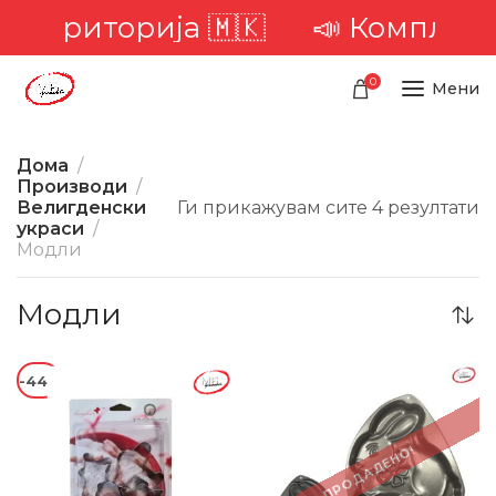
а територија 🇲🇰
📣 Комплетна
0
Мени
Дома
Производи
Велигденски
Ги прикажувам сите 4 резултати
украси
Модли
Модли
-44%
-41%
ПРОДАДЕНО!