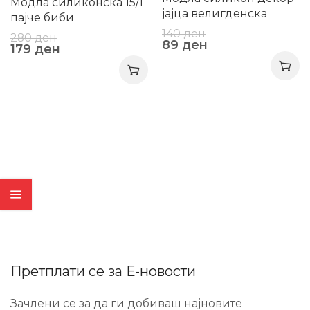
Модла силиконска 15/1
јајца велигденска
пајче биби
140
ден
280
ден
89
ден
179
ден
Претплати се за Е-новости
Зачлени се за да ги добиваш најновите