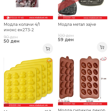
Модла колачи 4/1
Модла метал зајче
инокс ек273-2
100
ден
90
ден
59
ден
50
ден
-36%
-36%
Модла силикон декор