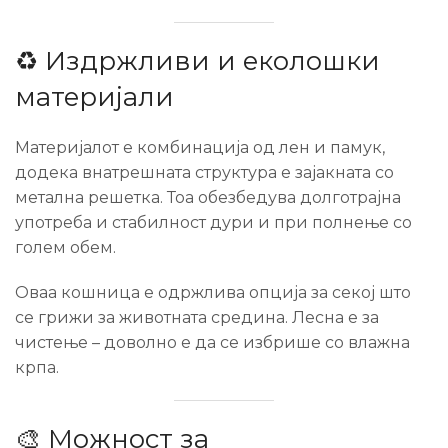
♻️ Издржливи и еколошки
материјали
Материјалот е комбинација од лен и памук,
додека внатрешната структура е зајакната со
метална решетка. Тоа обезбедува долготрајна
употреба и стабилност дури и при полнење со
голем обем.
Оваа кошница е одржлива опција за секој што
се грижи за животната средина. Лесна е за
чистење – доволно е да се избрише со влажна
крпа.
🎨 Можност за