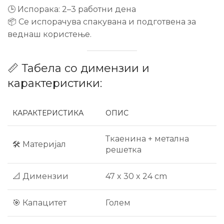
🕒 Испорака: 2–3 работни дена
📦 Се испорачува спакувана и подготвена за
веднаш користење.
📏 Табела со димензии и
карактеристики:
КАРАКТЕРИСТИКА
ОПИС
Ткаенина + метална
🛠 Материјал
решетка
📐 Димензии
47 x 30 x 24 cm
🎯 Капацитет
Голем