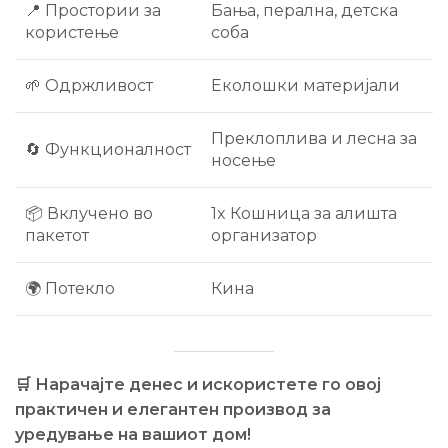
📍 Простории за
Бања, перална, детска
користење
соба
🌱 Одржливост
Еколошки материјали
Преклоплива и лесна за
🔄 Функционалност
носење
📦 Вклучено во
1x Кошница за алишта
пакетот
организатор
🌍 Потекло
Кина
🛒 Нарачајте денес и искористете го овој
практичен и елегантен производ за
уредување на вашиот дом!