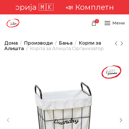
иторија 🇲🇰
📣 Комплетна доста
0
Мени
Дома
Производи
Бања
Корпи за
Aлишта
Корпа за Алишта Организатор
-34%