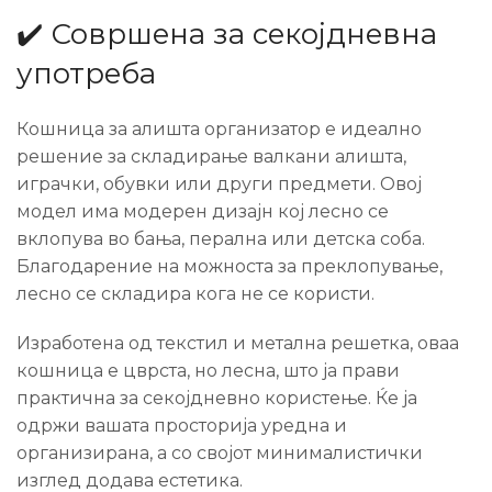
✔️ Совршена за секојдневна
употреба
Кошница за алишта организатор е идеално
решение за складирање валкани алишта,
играчки, обувки или други предмети. Овој
модел има модерен дизајн кој лесно се
вклопува во бања, перална или детска соба.
Благодарение на можноста за преклопување,
лесно се складира кога не се користи.
Изработена од текстил и метална решетка, оваа
кошница е цврста, но лесна, што ја прави
практична за секојдневно користење. Ќе ја
одржи вашата просторија уредна и
организирана, а со својот минималистички
изглед додава естетика.