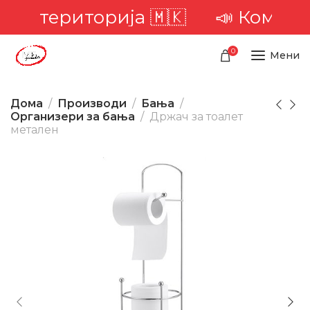
ата територија 🇲🇰
📣 Комплет
0
Мени
Дома
Производи
Бања
Организери за бања
Држач за тоалет
метален
-30%