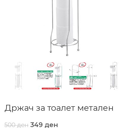
Држач за тоалет метален
349
ден
500
ден