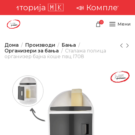
територија 🇲🇰
📣 Комплетна до
0
Мени
Дома
Производи
Бања
Организери за бања
Сталажа полица
организер бајна ќоше пвц l708
-20%