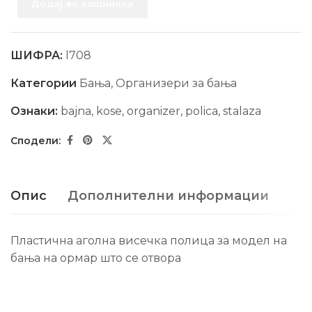
Додај во кошничка
ШИФРА:
l708
Категории
Бања
,
Организери за бања
Ознаки:
bajna
,
kose
,
organizer
,
polica
,
stalaza
Опис
Дополнителни информации
Пластична аголна висечка полица за модел на
бања на ормар што се отвора