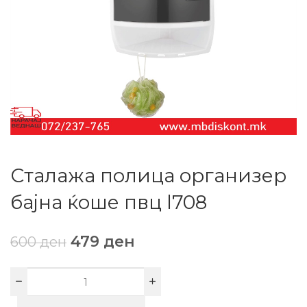
Сталажа полица организер
бајна ќоше пвц l708
479
ден
600
ден