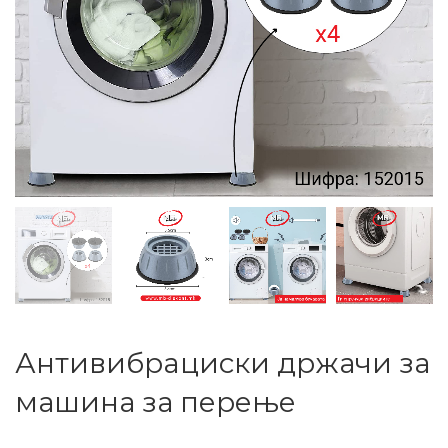
Антивибрaциски држачи за
машина за перење