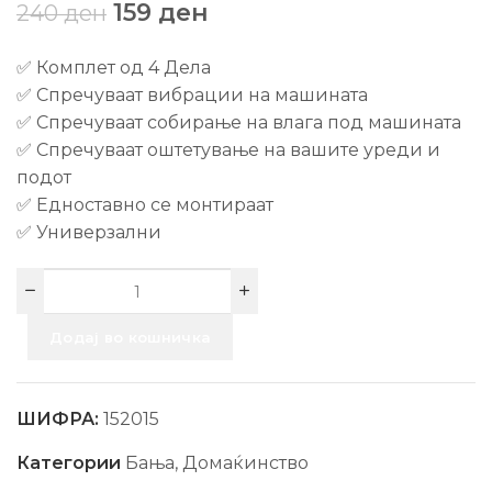
159
ден
240
ден
✅ Комплет од 4 Дела
✅ Спречуваат вибрации на машината
✅ Спречуваат собирање на влага под машината
✅ Спречуваат оштетување на вашите уреди и
подот
✅ Едноставно се монтираат
✅ Универзални
Додај во кошничка
ШИФРА:
152015
Категории
Бања
,
Домаќинство