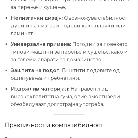
за перење и сушење.
Нелизгачки дизајн:
Овозможува стабилност
дури и на лизгави подови како плочки или
ламинат.
Универзална примена:
Погодни за повеќето
типови машини за перење и сушење, како и
за големи апарати за домаќинство.
Заштита на подот:
Ги штити подовите од
оштетувања и гребнатини.
Издржлив материјал:
Направени од
висококвалитетна гума, овие амортизери
обезбедуваат долготрајна употреба.
Практичност и компатибилност