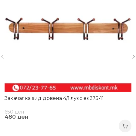
Закачалка ѕид дрвена 4/1 лукс ек275-11
650
ден
480
ден