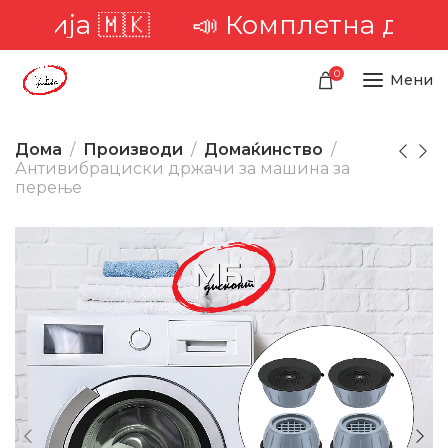
ија 🇲🇰
📣 Комплетна достава н
0
Мени
Дома
Производи
Домаќинство
Антивибрaциски држачи за машина за
перење
-34%