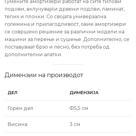
Гумените амортизери работат на сите типови
подови, вклучувајќи дрвени подови, ламинат,
тепих и плочки. Со својата универзална
големина и прилагодливост, овие амортизери
се совршено решение за различни модели на
машини за перење и сушење. Дополнително, се
поставуваат брзо и лесно, без потреба од
дополнителни алатки.
Димензии на производот
ДЕЛ
ДИМЕНЗИЈА
Горен дел
Ф5,5 см
Висина
3 см