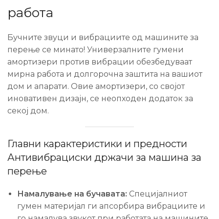
работа
Бучните звуци и вибрациите од машините за
перење се минато! Универзалните гумени
амортизери против вибрации обезбедуваат
мирна работа и долгорочна заштита на вашиот
дом и апарати. Овие амортизери, со својот
иновативен дизајн, се неопходен додаток за
секој дом.
Главни карактеристики и предности
Антивибрaциски држачи за машина за
перење
Намалување на бучавата:
Специјалниот
гумен материјал ги апсорбира вибрациите и
го намалува звукот при работата на машините