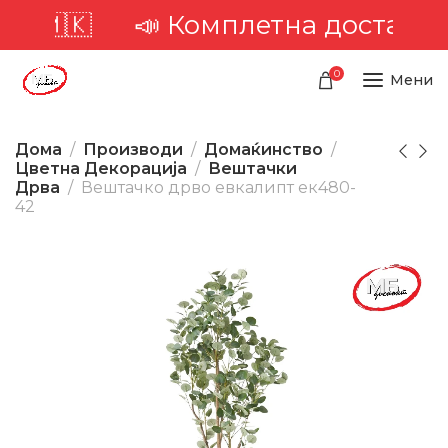
а 🇲🇰
📣 Комплетна достава низ
0
Мени
Дома
Производи
Домаќинство
Цветна Декорација
Вештачки
Дрва
Вештачко дрво евкалипт ек480-
42
-20%