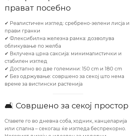
прават посебно
✔ Реалистичен изглед: сребрено-зелени лисја и
прави гранки
✔ Флексибилна железна рамка: дозволува
обликување по желба
✔ Вклучена црна саксија: минималистички и
стабилен изглед
✔ Достапно во две големини: 150 cm и 180 cm
✔ Без одржување: совршено за секој што нема
време за вистински растенија
🛋️ Совршено за секој простор
Ставете го во дневна соба, ходник, канцеларија
или спална – секогаш ќе изгледа беспрекорно.