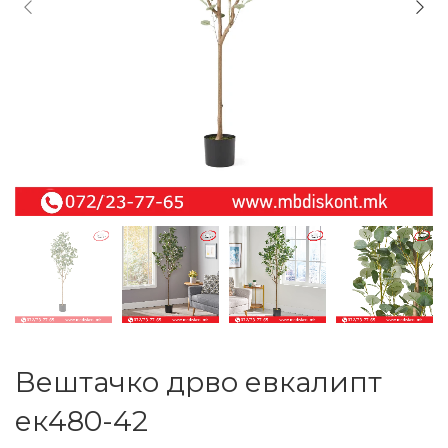
Вештачко дрво евкалипт
ек480-42