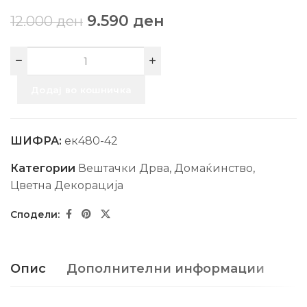
9.590
ден
12.000
ден
Додај во кошничка
ШИФРА:
ек480-42
Категории
Вештачки Дрва
,
Домаќинство
,
Цветна Декорација
Опис
Дополнителни информации