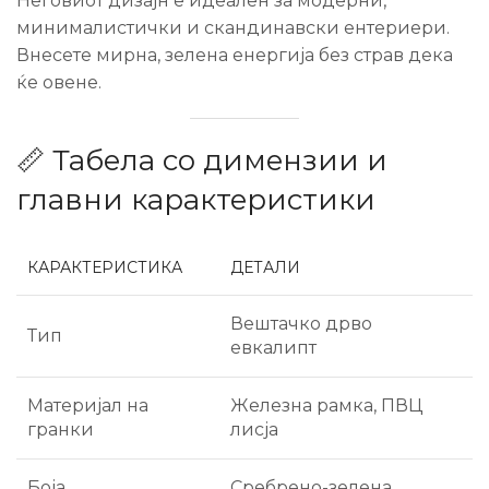
Неговиот дизајн е идеален за модерни,
минималистички и скандинавски ентериери.
Внесете мирна, зелена енергија без страв дека
ќе овене.
📏 Табела со димензии и
главни карактеристики
КАРАКТЕРИСТИКА
ДЕТАЛИ
Вештачко дрво
Тип
евкалипт
Материјал на
Железна рамка, ПВЦ
гранки
лисја
Боја
Сребрено-зелена