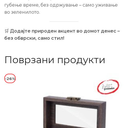
губење време, без одржување – само уживање
во зеленилото.
🛒
Додајте природен акцент во домот денес –
без обврски, само стил!
Поврзани продукти
-26%