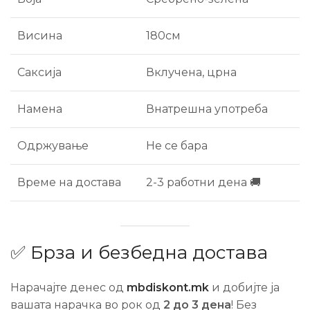
Висина
180см
Саксија
Вклучена, црна
Намена
Внатрешна употреба
Одржување
Не се бара
Време на достава
2-3 работни дена 🚚
✅ Брза и безбедна достава
Нарачајте денес од
mbdiskont.mk
и добијте ја
вашата нарачка во рок од
2 до 3 дена
! Без