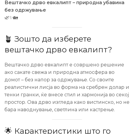
Вештачко дрво евкалипт – природна убавина
без одржување
🌿✨🏡
🪴 Зошто да изберете
вештачко дрво евкалипт?
Вештачко дрво евкалипт е совршено решение
ако сакате свежа и природна атмосфера во
домот – без напор за одржување. Со своите
реалистични лисја во форма на сребрен долар и
тенки гранки, ќе внесе стил и хармонија во секој
простор. Ова дрво изгледа како вистинско, но не
бара наводнување, светлина или кастрење.
🌟 Карактеристики што го