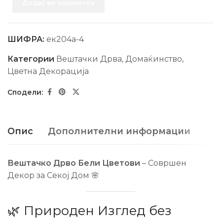
Додај во кошничка
ШИФРА:
ек204а-4
Категории
Вештачки Дрва
,
Домаќинство
,
Цветна Декорација
Опис
Дополнителни информации
Вештачко Дрво Бели Цветови
– Совршен
Декор за Секој Дом 🌸
🌿 Природен Изглед без