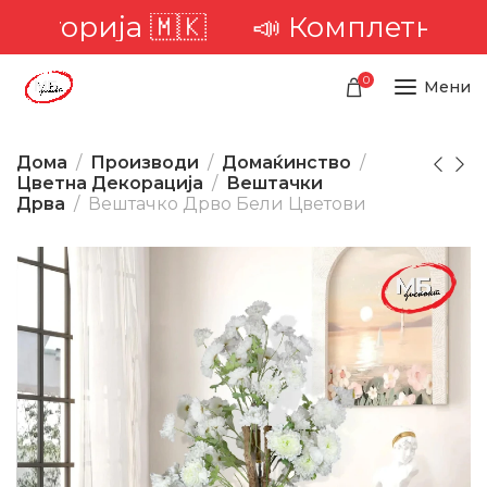
иторија 🇲🇰
📣 Комплетна дост
0
Мени
Дома
Производи
Домаќинство
Цветна Декорација
Вештачки
Дрва
Вештачко Дрво Бели Цветови
-25%