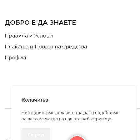
INFORMATION
ДОБРО Е ДА ЗНАЕТЕ
Правила и Услови
Плаќање и Поврат на Средства
Профил
Колачиња
2020-2024 © MB DISKONT. Изработено од
Ние користиме колачиња за да го подобриме
вашето искуство на нашата веб-страница.
БРАМИТ ДООЕЛ
Прикажените цени се со вклучен ДДВ
Во ред