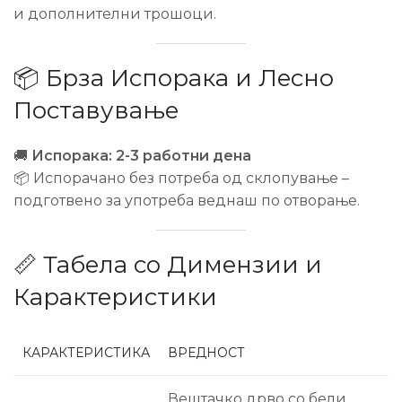
и дополнителни трошоци.
📦 Брза Испорака и Лесно
Поставување
🚚
Испорака: 2-3 работни дена
📦 Испорачано без потреба од склопување –
подготвено за употреба веднаш по отворање.
📏 Табела со Димензии и
Карактеристики
КАРАКТЕРИСТИКА
ВРЕДНОСТ
Вештачко дрво со бели