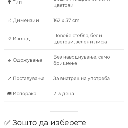
🌳 Тип
цветови
📐 Димензии
162 x 37 cm
Повеќе стебла, бели
🎨 Изглед
цветови, зелени лисја
Без наводнување, само
🧼 Одржување
бришење
📍 Поставување
За внатрешна употреба
🚚 Испорака
2-3 дена
✅ Зошто да изберете