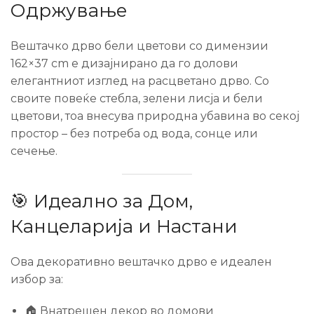
Одржување
Вештачко дрво бели цветови со димензии
162×37 cm е дизајнирано да го долови
елегантниот изглед на расцветано дрво. Со
своите повеќе стебла, зелени лисја и бели
цветови, тоа внесува природна убавина во секој
простор – без потреба од вода, сонце или
сечење.
🎯 Идеално за Дом,
Канцеларија и Настани
Ова декоративно вештачко дрво е идеален
избор за:
🏠 Внатрешен декор во домови