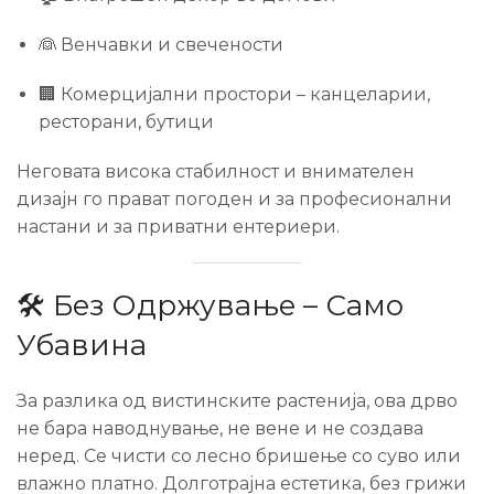
👰 Венчавки и свечености
🏢 Комерцијални простори – канцеларии,
ресторани, бутици
Неговата висока стабилност и внимателен
дизајн го прават погоден и за професионални
настани и за приватни ентериери.
🛠️ Без Одржување – Само
Убавина
За разлика од вистинските растенија, ова дрво
не бара наводнување, не вене и не создава
неред. Се чисти со лесно бришење со суво или
влажно платно. Долготрајна естетика, без грижи