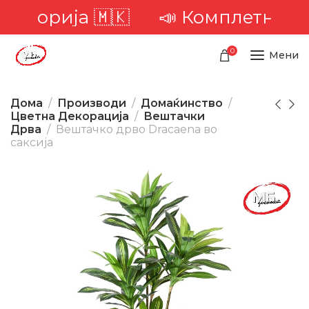
иторија 🇲🇰
📣 Комплетна дост
0
Мени
Дома
Производи
Домаќинство
Цветна Декорација
Вештачки
Дрва
Вештачко дрво Dracaena во
саксија
-23%