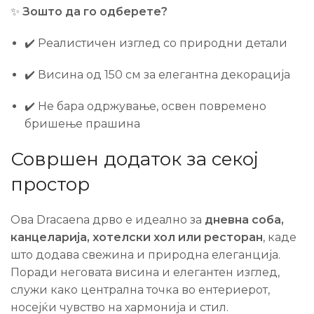
✨
Зошто да го одберете?
✔️ Реалистичен изглед со природни детали
✔️ Висина од 150 см за елегантна декорација
✔️ Не бара одржување, освен повремено
бришење прашина
Совршен додаток за секој
простор
Ова Dracaena дрво е идеално за
дневна соба,
канцеларија, хотелски хол или ресторан
, каде
што додава свежина и природна елеганција.
Поради неговата висина и елегантен изглед,
служи како централна точка во ентериерот,
носејќи чувство на хармонија и стил.