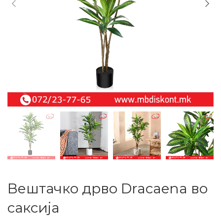
Вештачко дрво Dracaena во
саксија