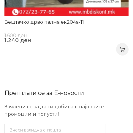
Вештачко дрво палма ек204а-11
1.600
ден
1.240
ден
Претплати се за Е-новости
Зачлени се за да ги добиваш најновите
промоции и попусти!