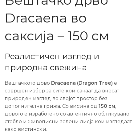
Вештачко дрво
Dracaena во
саксија – 150 см
Реалистичен изглед и
природна свежина
Вештачкото дрво
Dracaena (Dragon Tree)
е
совршен избор за сите кои сакаат да внесат
природен изглед во својот простор без
дополнителна грижа. Со висина од
150 см
,
дрвото е изработено со автентично обликувано
стебло и живописни зелени лисја кои изгледаат
како вистински.