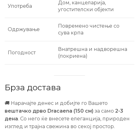
Дом, канцеларија,
Употреба
угостителски објекти
Повремено чистење со
Одржување
сува крпа
Внатрешна и надворешна
Погодност
(покриена)
Брза достава
🚚 Нарачајте денес и добијте го Вашето
вештачко дрво Dracaena (150 см)
за само
2-3
дена
. Со него ќе внесете елеганција, природен
изглед и трајна свежина во секој простор.