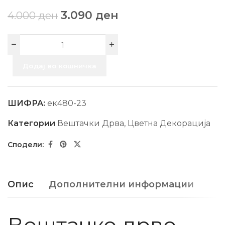
3.090
ден
4.000
ден
Додај во кошничка
ШИФРА:
ек480-23
Категории
Вештачки Дрва
,
Цветна Декорација
Опис
Дополнителни информации