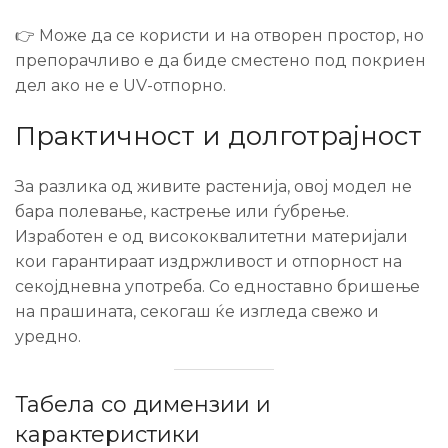
👉 Може да се користи и на отворен простор, но
препорачливо е да биде сместено под покриен
дел ако не е UV-отпорно.
Практичност и долготрајност
За разлика од живите растенија, овој модел не
бара полевање, кастрење или ѓубрење.
Изработен е од висококвалитетни материјали
кои гарантираат издржливост и отпорност на
секојдневна употреба. Со едноставно бришење
на прашината, секогаш ќе изгледа свежо и
уредно.
Табела со димензии и
карактеристики