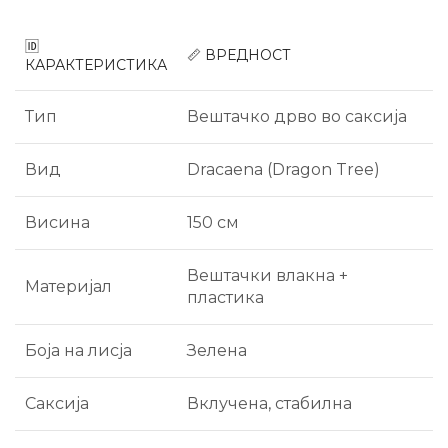
🆔
📏 ВРЕДНОСТ
КАРАКТЕРИСТИКА
Тип
Вештачко дрво во саксија
Вид
Dracaena (Dragon Tree)
Висина
150 см
Вештачки влакна +
Материјал
пластика
Боја на лисја
Зелена
Саксија
Вклучена, стабилна