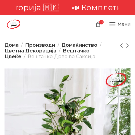
иторија 🇲🇰
📣 Комплетна дост
0
Мени
Дома
Производи
Домаќинство
Цветна Декорација
Вештачко
Цвеќе
Вештачко Дрво во Саксија
-27%