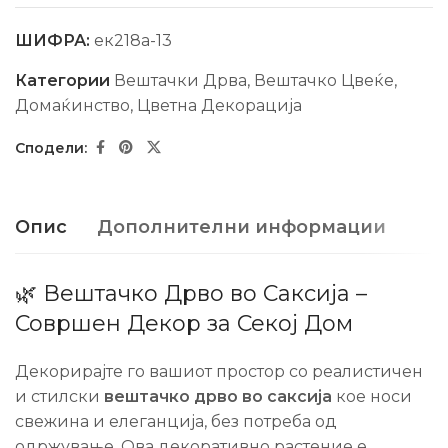
ШИФРА:
ек218а-13
Категории
Вештачки Дрва
,
Вештачко Цвеќе
,
Домаќинство
,
Цветна Декорација
Опис
Дополнителни информации
🌿 Вештачко Дрво во Саксија –
Совршен Декор за Секој Дом
Декорирајте го вашиот простор со реалистичен
и стилски
вештачко дрво во саксија
кое носи
свежина и елеганција, без потреба од
одржување. Ова декоративно растение е