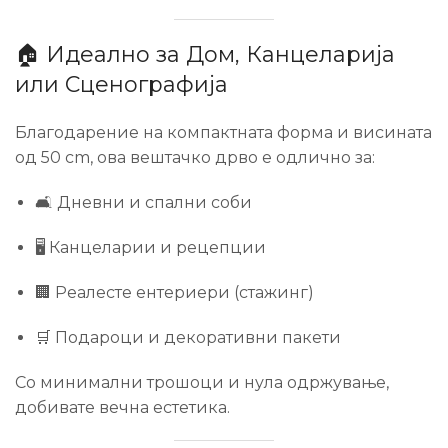
🏠 Идеално за Дом, Канцеларија
или Сценографија
Благодарение на компактната форма и висината
од 50 cm, ова вештачко дрво е одлично за:
🛋️ Дневни и спални соби
🖥️ Канцеларии и рецепции
🏢 Реалесте ентериери (стажинг)
🛒 Подароци и декоративни пакети
Со минимални трошоци и нула одржување,
добивате вечна естетика.