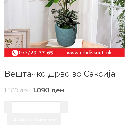
Вештачко Дрво во Саксија
1.090
ден
1.500
ден
Додај во кошничка