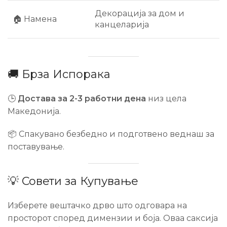
Декорација за дом и
🏠 Намена
канцеларија
🚚 Брза Испорака
🕒
Достава за 2-3 работни дена
низ цела
Македонија.
📦 Спакувано безбедно и подготвено веднаш за
поставување.
💡 Совети за Купување
Изберете вештачко дрво што одговара на
просторот според димензии и боја. Оваа саксија