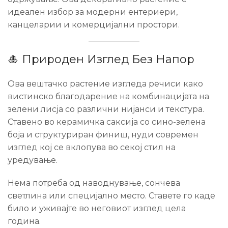
идеален избор за модерни ентериери,
канцеларии и комерцијални простори.
🎍 Природен Изглед Без Напор
Ова вештачко растение изгледа речиси како
вистинско благодарение на комбинацијата на
зелени лисја со различни нијанси и текстура.
Ставенo во керамичка саксија со сино-зелена
боја и структуриран финиш, нуди современ
изглед кој се вклопува во секој стил на
уредување.
Нема потреба од наводнување, сончева
светлина или специјално место. Ставете го каде
било и уживајте во неговиот изглед цела
година.