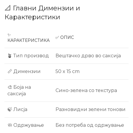
📐 Главни Димензии и
Карактеристики
✨
✅ ОПИС
КАРАКТЕРИСТИКА
🪴 Тип производ
Вештачко дрво во саксија
📏 Димензии
50 x 15 cm
🎨 Боја на
Сино-зелена со текстура
саксија
🍃 Лисја
Разновидни зелени тонови
🧼 Одржување
Без потреба од одржување