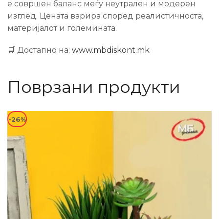
е совршен баланс меѓу неутрален и модерен
изглед. Цената варира според реалистичноста,
материјалот и големината.
🛒 Достапно на:
www.mbdiskont.mk
Поврзани продукти
-26%