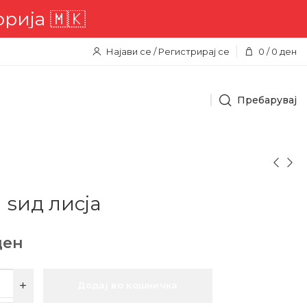
ја 🇲🇰
Најави се / Регистрирај се
0
/
0
ден
Пребарувај
 ѕид лисја
ден
Додај во кошничка