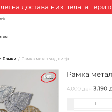
а достава низ целата територи
.mk
нтакт
и Рамки
Рамка метал ѕид лисја
Рамка метал
3.190
4.000
ден