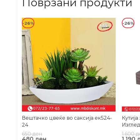
Поврзани продукти
-26%
-26%
Вештачко цвеќе во саксија ек524-
Кутија
24
Изгле
650
ден
1.600
д
480
ден
1.190