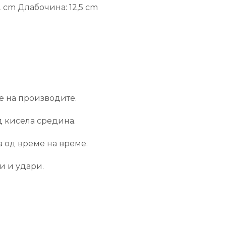
 cm Длабочина: 12,5 cm
е на производите.
д кисела средина.
а од време на време.
и и удари.