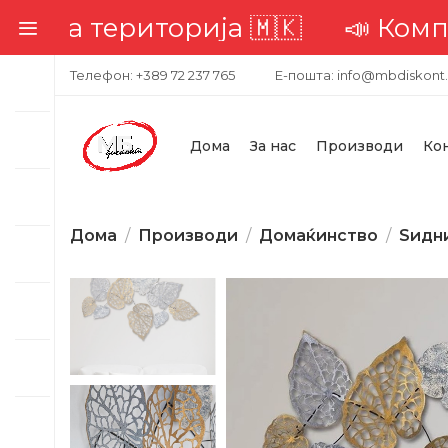
ата територија 🇲🇰
📣 Комплетн
Телефон: +389 72 237 765
Е-пошта: info@mbdiskont
Дома
За нас
Производи
Ко
Дома
Производи
Домаќинство
Ѕидн
-20%