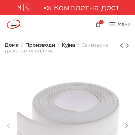
📣 Комплетна достава низ цела
0
Мени
Дома
Производи
Кујна
Санитарна
трака самолеплива
-28%