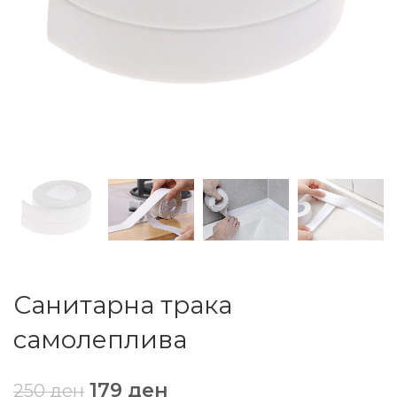
Санитарна трака
самолеплива
179
ден
250
ден