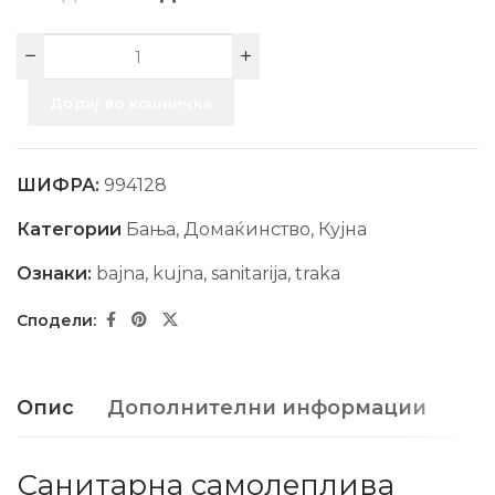
Додај во кошничка
ШИФРА:
994128
Категории
Бања
,
Домаќинство
,
Кујна
Ознаки:
bajna
,
kujna
,
sanitarija
,
traka
Опис
Дополнителни информации
Санитарна самолеплива