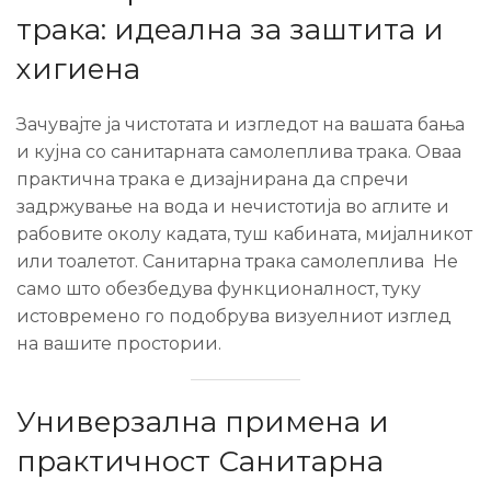
трака: идеална за заштита и
хигиена
Зачувајте ја чистотата и изгледот на вашата бања
и кујна со санитарната самолеплива трака. Оваа
практична трака е дизајнирана да спречи
задржување на вода и нечистотија во аглите и
рабовите околу кадата, туш кабината, мијалникот
или тоалетот. Санитарна трака самолеплива Не
само што обезбедува функционалност, туку
истовремено го подобрува визуелниот изглед
на вашите простории.
Универзална примена и
практичност Санитарна