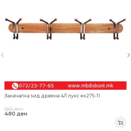
Закачалка ѕид дрвена 4/1 лукс ек275-11
650
ден
480
ден