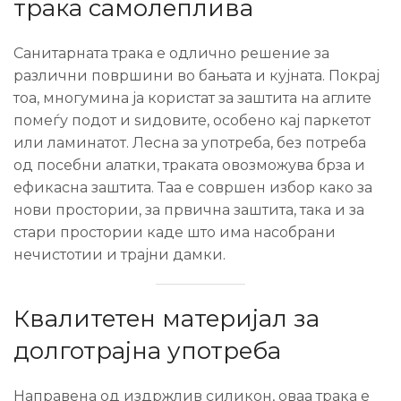
трака самолеплива
Санитарната трака е одлично решение за
различни површини во бањата и кујната. Покрај
тоа, многумина ја користат за заштита на аглите
помеѓу подот и ѕидовите, особено кај паркетот
или ламинатот. Лесна за употреба, без потреба
од посебни алатки, траката овозможува брза и
ефикасна заштита. Таа е совршен избор како за
нови простории, за првична заштита, така и за
стари простории каде што има насобрани
нечистотии и трајни дамки.
Квалитетен материјал за
долготрајна употреба
Направена од издржлив силикон, оваа трака е