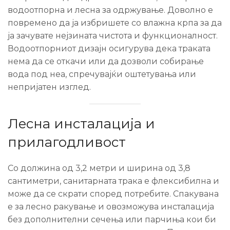
водоотпорна и лесна за одржување. Доволно е
повремено да ја избришете со влажна крпа за да
ја зачувате нејзината чистота и функционалност.
Водоотпорниот дизајн осигурува дека траката
нема да се откачи или да дозволи собирање
вода под неа, спречувајќи оштетувања или
непријатен изглед.
Лесна инсталација и
прилагодливост
Со должина од 3,2 метри и ширина од 3,8
сантиметри, санитарната трака е флексибилна и
може да се скрати според потребите. Спакувана
е за лесно ракување и овозможува инсталација
без дополнителни сечења или парчиња кои би