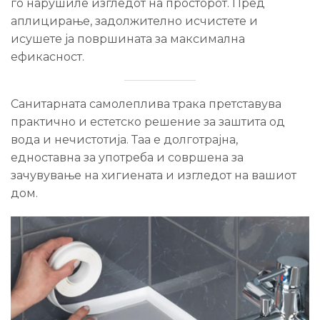
го нарушиле изгледот на просторот. Пред
аплицирање, задолжително исчистете и
исушете ја површината за максимална
ефикасност.
Санитарната самолеплива трака претставува
практично и естетско решение за заштита од
вода и нечистотија. Таа е долготрајна,
едноставна за употреба и совршена за
зачувување на хигиената и изгледот на вашиот
дом.