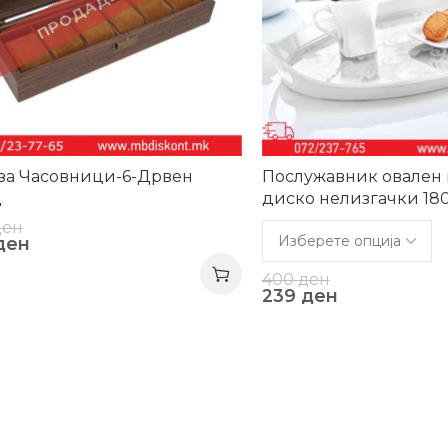
ПРОДАДЕНО!
 за Часовници-6-Дрвен
Послужавник овален
д
диско нелизгачки 18
ден
ден
400
ден
239
ден