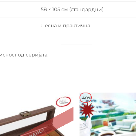
58 × 105 см (стандардни)
Лесна и практична
исност од серијата.
-40%