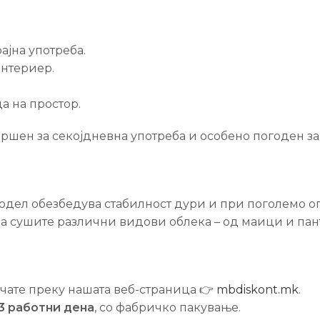
ајна употреба.
ентериер.
а на простор.
овршен за секојдневна употреба и особено погоден за
 модел обезбедува стабилност дури и при поголемо 
а сушите различни видови облека – од маици и пан
ачате преку нашата веб-страница 👉
mbdiskont.mk
.
3 работни дена
, со фабричко пакување.