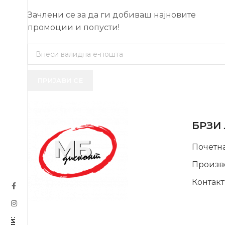
Зачлени се за да ги добиваш најновите
промоции и попусти!
ПРИЈАВИ СЕ
USEFUL 
БРЗИ
Почетн
Произв
Контакт
SUPPORT SERVICE