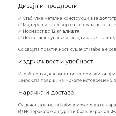
Дизајн и предности
✅ Стабилна метална конструкција за долготр
✅ Модерен изглед кој се вклопува во секој 
✅ Носивост до
12 кг алишта
.
✅ Лесно склопување и складирање – заштед
Со својата практичност, сушачот Izabela е с
Издржливост и удобност
Изработен од квалитетни материјали, овој
широката површина, можете истовремено д
Нарачка и достава
Сушачот за алишта Izabela можете да го нар
📦 Испораката е сигурна и брза, во рок од
2–