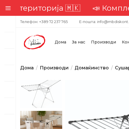
територија 🇲🇰
📣 Комплетна д
Телефон: +389 72 237 765
Е-пошта: info@mbdiskont
Дома
За нас
Производи
Ко
Дома
Производи
Домаќинство
Суша
-30%