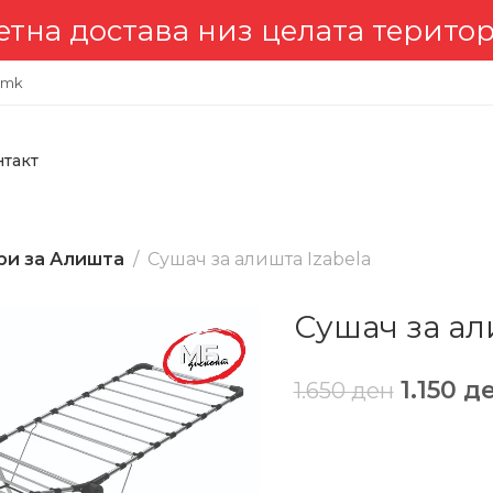
остава низ целата територија 
.mk
нтакт
ри за Алишта
Сушач за алишта Izabela
Сушач за ал
1.150
д
1.650
ден