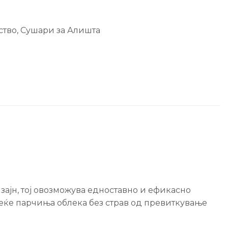
ство
,
Сушари за Алишта
зајн, тој овозможува едноставно и ефикасно
веќе парчиња облека без страв од превиткување