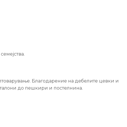
 семејства.
оптоварување. Благодарение на дебелите цевки и
талони до пешкири и постелнина.