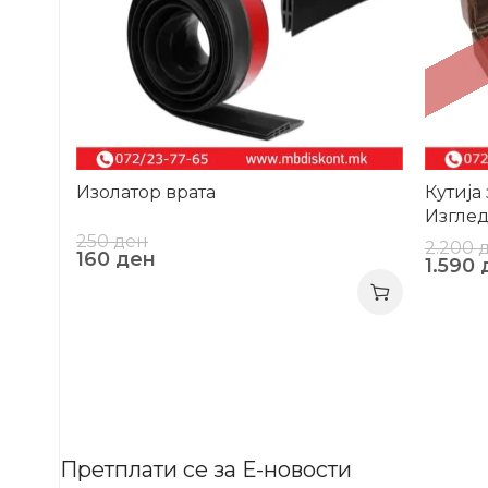
Изолатор врата
Кутија
Изгле
250
ден
2.200
160
ден
1.590
Претплати се за Е-новости