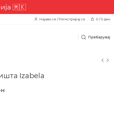
🇰
Најави се / Регистрирај се
0
/
0
ден
Пребарувај
ишта Izabela
ен