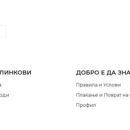
LINKS
INFORMATION
 ЛИНКОВИ
ДОБРО Е ДА ЗН
а
Правила и Услови
оди
Плаќање и Поврат на
Профил