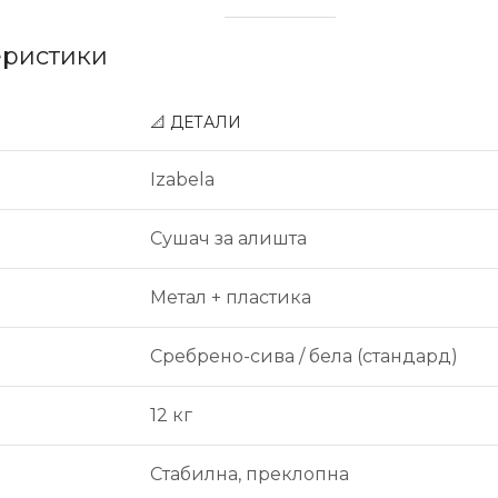
еристики
📐 ДЕТАЛИ
Izabela
Сушач за алишта
Метал + пластика
Сребрено-сива / бела (стандард)
12 кг
Стабилна, преклопна