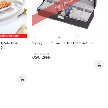
ПРОДАДЕНО!
 проѕирен
Кутија за Часовници-6-Кожена
024
1.200
ден
890
ден