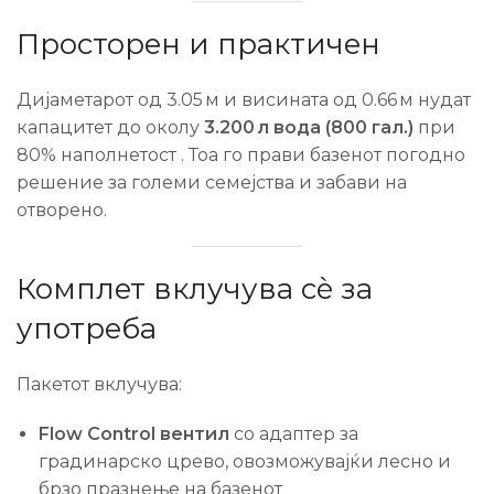
Просторен и практичен
Дијаметарот од 3.05 м и висината од 0.66 м нудат
капацитет до околу
3.200 л вода (800 гал.)
при
80% наполнетост .
Тоа го прави базенот погодно
решение за големи семејства и забави на
отворено.
Комплет вклучува сè за
употреба
Пакетот вклучува:
Flow Control вентил
со адаптер за
градинарско црево, овозможувајќи лесно и
брзо празнење на базенот