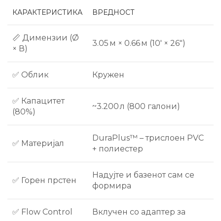
КАРАКТЕРИСТИКА
ВРЕДНОСТ
📏 Димензии (Ø
3.05 м × 0.66 м (10′ × 26″)
× В)
✅ Облик
Кружен
✅ Капацитет
~3.200 л (800 галони)
(80%)
DuraPlus™ – трислоен PVC
✅ Материјал
+ полиестер
Надујте и базенот сам се
✅ Горен прстен
формира
✅ Flow Control
Вклучен со адаптер за