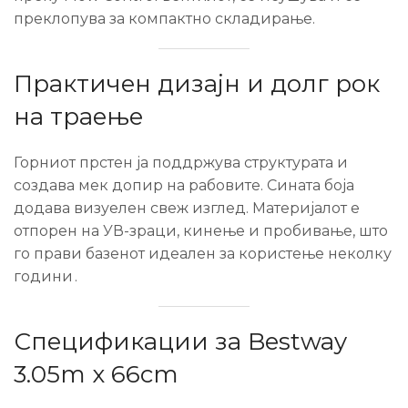
преклопува за компактно складирање.
Практичен дизајн и долг рок
на траење
Горниот прстен ја поддржува структурата и
создава мек допир на рабовите. Сината боја
додава визуелен свеж изглед. Материјалот е
отпорен на УВ-зраци, кинење и пробивање, што
го прави базенот идеален за користење неколку
години
.
Спецификации за Bestway
3.05m x 66cm