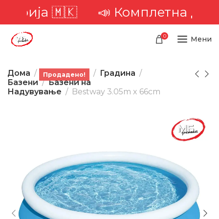
орија 🇲🇰
📣 Комплетна достав
0
Мени
Дома
Производи
Градина
Продадено!
Базени
Базени на
Надувување
Bestway 3.05m x 66cm
-28%