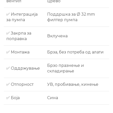
вентил
црево
✅ Интеграција
Поддршка за Ø 32 mm
за пумпа
филтер пумпа
✅ Закрпа за
Вклучена
поправка
✅ Монтажа
Брза, без потреба од алати
Брзо празнење и
✅ Оддржување
складирање
✅ Отпорност
УВ, пробивање, кинење
✅ Боја
Сина