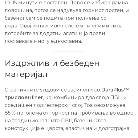
10–15 минути е поставен. Прво се избира рамна
површина, потоа се надувува горниот прстен, и
базенот сам се подига при полнење со
вода.
Овој интуитивен систем ги елиминира
потребите за додатни алати и ја прави
поставката многу едноставна.
Издржлив и безбеден
материјал
Страничните ѕидови се засилени со
DuraPlus™
трислоен liner
, кој комбинира два слоја ПВЦ и
средишен полиестерски слој. Тоа овозможува
85 % поголема отпорност на пробивање во однос
на традиционалните ПВЦ базени.
Оваа
конструкција е цврста, еластична и долготрајна.