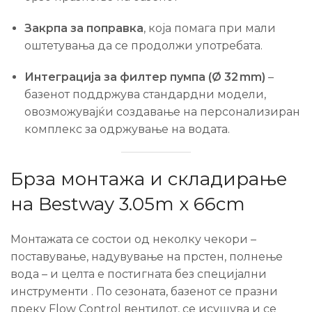
Закрпа за поправка
, која помага при мали
оштетувања да се продолжи употребата.
Интеграција за филтер пумпа (Ø 32 mm)
–
базенот поддржува стандардни модели,
овозможувајќи создавање на персонализиран
комплекс за одржување на водата.
Брза монтажа и складирање
на Bestway 3.05m x 66cm
Монтажата се состои од неколку чекори –
поставување, надувување на прстен, полнење
вода – и целта е постигната без специјални
инструменти
.
По сезоната, базенот се празни
преку Flow Control вентилот, се исушува и се