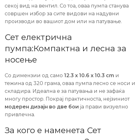
секој вид на вентил. Со тоа, оваа пумпа станува
совршен избор за сите видови на надувни
производи во вашиот дом или на патување.
Сет електрична
пумпа:Компактна и лесна за
носење
Со димензии од само
12.3 x 10.6 x 10.3 cm
и
тежина од 320 грама, оваа пумпа лесно се носи и
складира. Идеална е за патувања и не зафаќа
многу простор. Покрај практичноста, нејзиниот
модерен дизајн во две бои
ја прави визуелно
привлечна.
За кого е наменета Сет