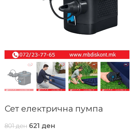
Сет електрична пумпа
621
ден
801
ден