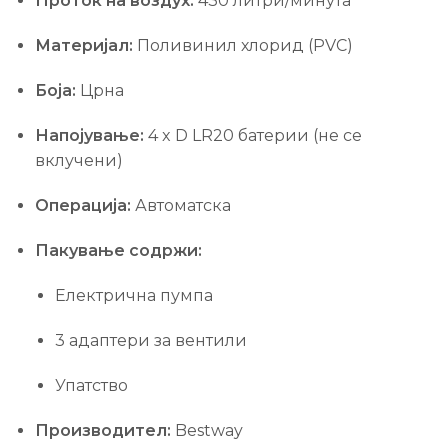
Проток на воздух:
430 литри/минута
Материјал:
Поливинил хлорид (PVC)
Боја:
Црна
Напојување:
4 x D LR20 батерии (не се
вклучени)
Операција:
Автоматска
Пакување содржи:
Електрична пумпа
3 адаптери за вентили
Упатство
Производител:
Bestway