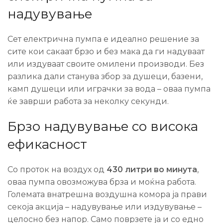
надувување
Сет електрична пумпа е идеално решение за
сите кои сакаат брзо и без мака да ги надуваат
или издуваат своите омилени производи. Без
разлика дали станува збор за душеци, базени,
камп душеци или играчки за вода – оваа пумпа
ќе заврши работа за неколку секунди.
Брзо надувување со висока
ефикасност
Со проток на воздух од
430 литри во минута
,
оваа пумпа овозможува брза и моќна работа.
Големата внатрешна воздушна комора ја прави
секоја акција – надувување или издувување –
целосно без напор. Само поврзете ја и со едно