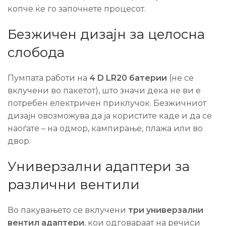
копче ќе го започнете процесот.
Безжичен дизајн за целосна
слобода
Пумпата работи на
4 D LR20 батерии
(не се
вклучени во пакетот), што значи дека не ви е
потребен електричен приклучок. Безжичниот
дизајн овозможува да ја користите каде и да се
наоѓате – на одмор, кампирање, плажа или во
двор.
Универзални адаптери за
различни вентили
Во пакувањето се вклучени
три универзални
вентил адаптери
, кои одговараат на речиси