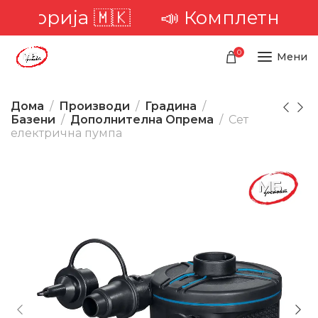
иторија 🇲🇰
📣 Комплетна доста
0
Мени
Дома
Производи
Градина
Базени
Дополнителна Опрема
Сет
електрична пумпа
-22%