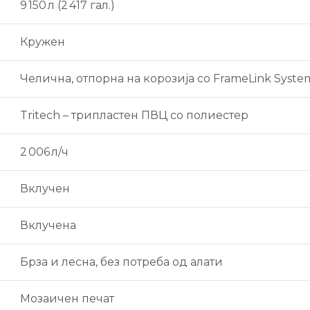
9 150 л (2 417 гал.)
Кружен
Челична, отпорна на корозија со FrameLink Syste
Tritech – трипластен ПВЦ со полиестер
2 006 л/ч
Вклучен
Вклучена
Брза и лесна, без потреба од алати
Мозаичен печат