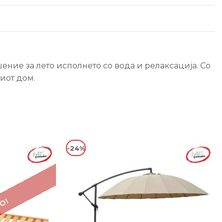
ение за лето исполнето со вода и релаксација. Со
иот дом.
-24%
О!