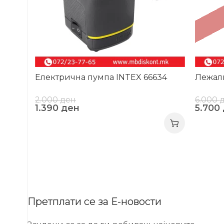
Електрична пумпа INTEX 66634
Лежалк
2.000
ден
6.000
1.390
ден
5.700
Претплати се за Е-новости