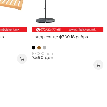
та
Чадор сонце ф300 18 ребра
10.000
ден
7.590
ден