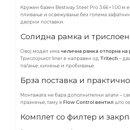
Кружен базен Bestway Steel Pro 3.66 × 1.00 
пливање и освежување без голема зафатнин
дворни поставки.
Солидна рамка и трислоен l
Овој модел има
челична рамка отпорна на 
Трислојниот liner е направен од
Tritech
– дв
паѓање, кинење и пробивање.
Брза поставка и практичн
Монтажата не бара дополнителни алати – сам
празнење, таму е
Flow Control вентил
што ов
Комплет со филтер и закрп