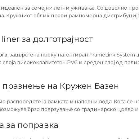
м е идеален за семејни летни уживања. Со доволно пр
а. Кружниот облик прави рамномерна дистрибуција 
iner за долготрајност
рѓа
, зацврстена преку патентиран FrameLink System ш
а слоја висококвалитетен PVC и среден слој од поли
о празнење на Кружен Базен
о распоредете ја рамката и наполни вода. Кога се на
озможува брзо поврзување со градинарско црево и 
а за поправка