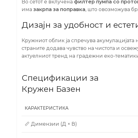
Во сетот е вклучена
филтер пумпа со проток
има
закрпа за поправка
, што овозможува б
Дизајн за удобност и естет
Кружниот облик ја спречува акумулацијата 
страните додава чувство на чистота и осве
актуелниот тренд на градежни еко-тематики
Спецификации за
Кружен Базен
КАРАКТЕРИСТИКА
📏 Димензии (Д × В)