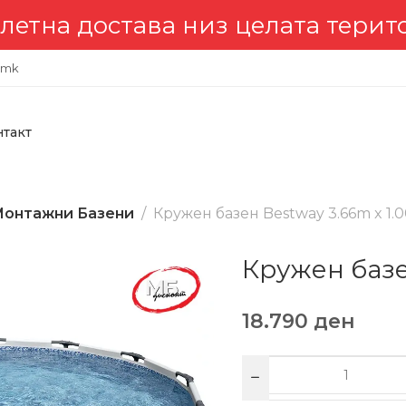
остава низ целата територија 
.mk
нтакт
онтажни Базени
Кружен базен Bestway 3.66m x 1.
Кружен базе
18.790
ден