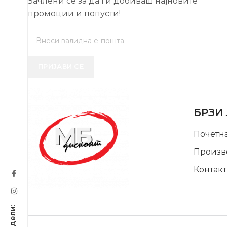
Зачлени се за да ги добиваш најновите
промоции и попусти!
ПРИЈАВИ СЕ
USEFUL 
БРЗИ
Почетн
Произв
Контакт
SUPPORT SERVICE