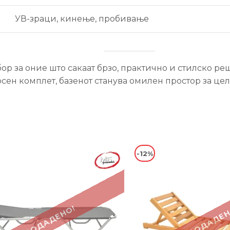
УВ-зраци, кинење, пробивање
ор за оние што сакаат брзо, практично и стилско реш
сен комплет, базенот станува омилен простор за цел
-12%
ПРОДАДЕНО!
ПРОДАДЕН