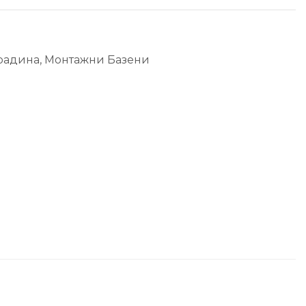
радина
,
Монтажни Базени