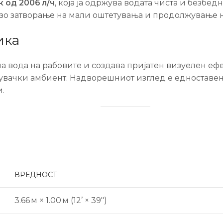
 од 2006 л/ч
, која ја одржува водата чиста и безбед
рзо затворање на мали оштетувања и продолжување н
ика
на вода на рабовите и создава пријатен визуелен еф
жувачки амбиент. Надворешниот изглед е едноставен
.
ВРЕДНОСТ
3.66 м × 1.00 м (12’ × 39″)