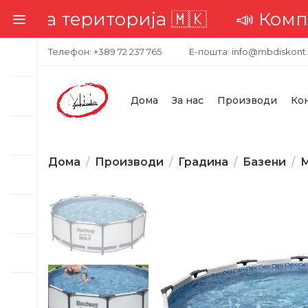
 територија 🇲🇰
📣 Комплетна д
Телефон: +389 72 237 765
Е-пошта: info@mbdiskont
Дома
За нас
Производи
Ко
Дома
Производи
Градина
Базени
М