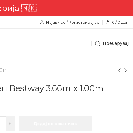
🇲🇰
Најави се / Регистрирај се
0
/
0
ден
Пребарувај
00m
н Bestway 3.66m x 1.00m
Додај во кошничка