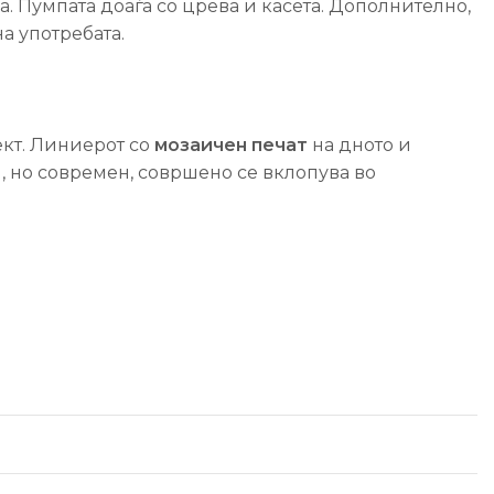
на. Пумпата доаѓа со црева и касета. Дополнително,
а употребата.
ект. Линиерот со
мозаичен печат
на дното и
, но современ, совршено се вклопува во