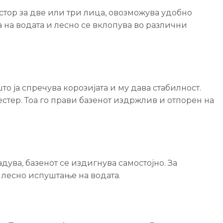
остор за две или три лица, овозможува удобно
на водата и лесно се вклопува во различни
то ја спречува корозијата и му дава стабилност.
естер. Тоа го прави базенот издржлив и отпорен на
дува, базенот се издигнува самостојно. За
лесно испуштање на водата.