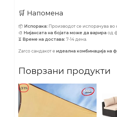
🛒 Напомена
📦
Испорака:
Производот се испорачува во 
🎨
Нијансата на бојата може да варира
од ф
⏳
Време на достава:
7-14 дена.
Zarco сандакот е
идеална комбинација на 
Поврзани продукти
-31%
-24%