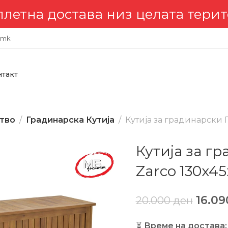
 достава низ целата територија
.mk
нтакт
тво
Градинарска Кутија
Кутија за градинарски 
Кутија за г
Zarco 130x4
16.0
20.000
ден
⏳
Време на достава: