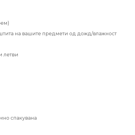
рем)
аштита на вашите предмети од дожд/влажност
и летви
амно спакувана