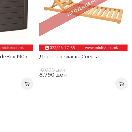
ПРОДАДЕНО!
deBox 190л
Дрвена лежалка Спекта
10.000
ден
8.790
ден