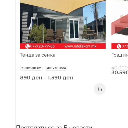
Тенда за сенка
Градин
40.00
200x300sm
300x300sm
30.59
890
ден
–
1.390
ден
Претплати се за Е-новости