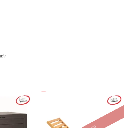
🏡✨
-12%