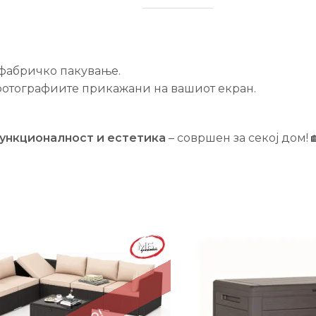
фабричко пакување.
отографиите прикажани на вашиот екран.
функционалност и естетика
– совршен за секој дом! 
-24%