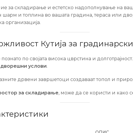
е за складирање и естетско надополнување на ваш
н шарм и топлина во вашата градина, тераса или дво
ка организација.
жливост Кутија за градинарски
 познато по својата висока цврстина и долготрајност
адворешни услови
.
азните дрвени завршетоци создаваат топол и природ
ростор за складирање
, може да се користи и како
актеристики
ОПИС