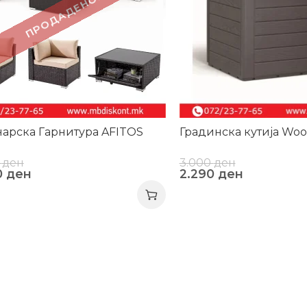
ПРОДАДЕНО!
арска Гарнитура AFITOS
Градинска кутија Woo
0
ден
3.000
ден
0
ден
2.290
ден