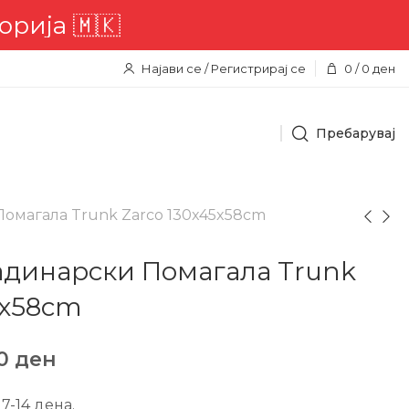
 🇲🇰
Најави се / Регистрирај се
0
/
0
ден
Пребарувај
Помагала Trunk Zarco 130x45x58cm
радинарски Помагала Trunk
5x58cm
90
ден
7-14 дена.