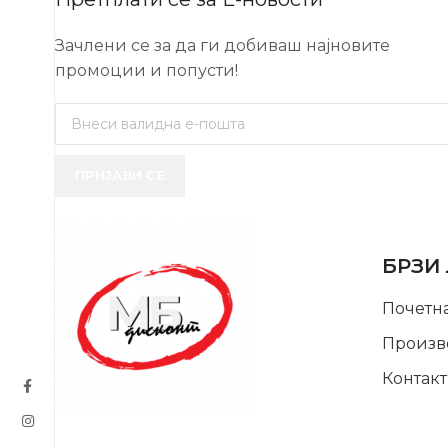
Зачлени се за да ги добиваш најновите
промоции и попусти!
ПРИЈАВИ СЕ
USEFUL 
БРЗИ
Почетн
Произв
Контакт
SUPPORT SERVICE