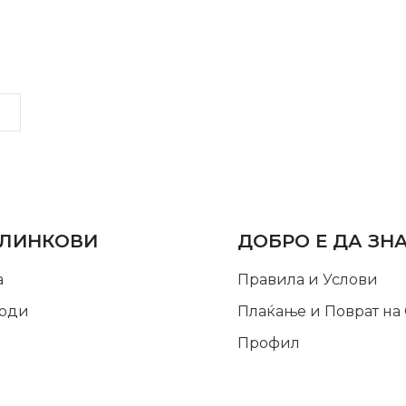
LINKS
INFORMATION
 ЛИНКОВИ
ДОБРО Е ДА ЗН
а
Правила и Услови
оди
Плаќање и Поврат на
Профил