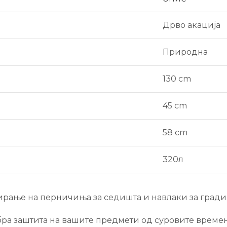
Дрво акација
Природна
130 cm
45 cm
58 cm
320л
ирање на перничиња за седишта и навлаки за градин
ра заштита на вашите предмети од суровите времен