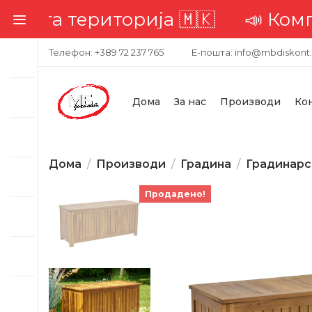
а територија 🇲🇰
📣 Комплетна
Телефон: +389 72 237 765
Е-пошта: info@mbdiskont
Дома
За нас
Производи
Ко
Дома
Производи
Градина
Градинарс
Продадено!
-20%