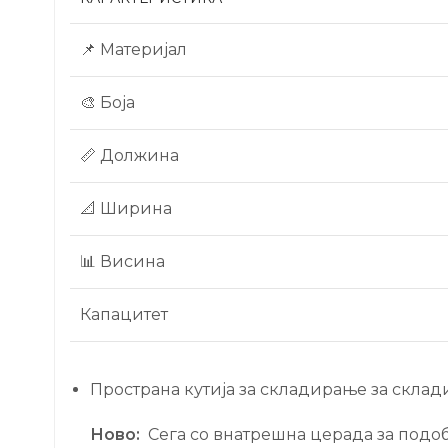
📌 Материјал
🎨 Боја
📏 Должина
📐 Ширина
📊 Висина
Капацитет
Пространа кутија за складирање за склад
Ново:
Сега со внатрешна церада за подоб