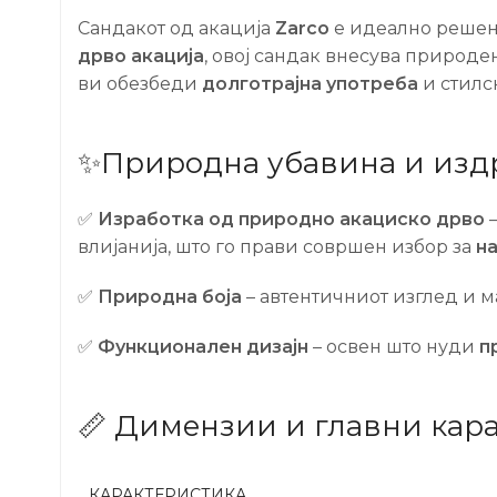
Сандакот од акација
Zarco
е идеално решени
дрво акација
, овој сандак внесува природе
ви обезбеди
долготрајна употреба
и стилс
✨Природна убавина и издр
✅
Изработка од природно акациско дрво
–
влијанија, што го прави совршен избор за
н
✅
Природна боја
– автентичниот изглед и м
✅
Функционален дизајн
– освен што нуди
п
📏 Димензии и главни кар
КАРАКТЕРИСТИКА