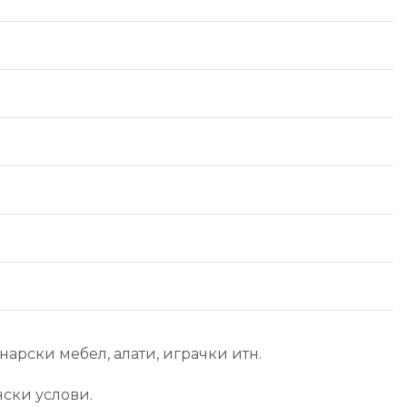
арски мебел, алати, играчки итн.
ски услови.