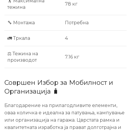
🏋 Максимална
78 кг
тежина
🔧 Монтажа
Потребна
🚛 Тркала
4
⚖ Тежина на
7.16 кг
производот
Совршен Избор за Мобилност и
Организација 🧳
Благодарение на прилагодливите елементи,
оваа количка е идеална за патувања, кампување
или организација на гаража. Цврстата рамка и
квалитетната изработка ја прават долготрајна и