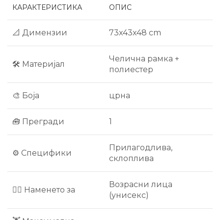
КАРАКТЕРИСТИКА
ОПИС
📐 Димензии
73x43x48 cm
Челична рамка +
🛠 Материјал
полиестер
🎨 Боја
црна
🧰 Прегради
1
Прилагодлива,
⚙ Специфики
склоплива
Возрасни лица
🧍‍♂ Наменето за
(унисекс)