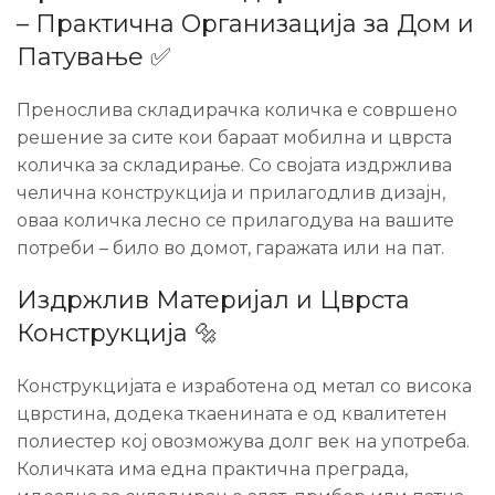
– Практична Организација за Дом и
Патување ✅
Пренослива складирачка количка е совршено
решение за сите кои бараат мобилна и цврста
количка за складирање. Со својата издржлива
челична конструкција и прилагодлив дизајн,
оваа количка лесно се прилагодува на вашите
потреби – било во домот, гаражата или на пат.
Издржлив Материјал и Цврста
Конструкција 🔩
Конструкцијата е изработена од метал со висока
цврстина, додека ткаенината е од квалитетен
полиестер кој овозможува долг век на употреба.
Количката има една практична преграда,