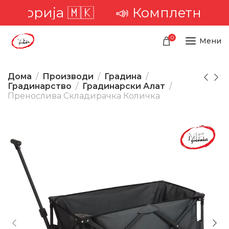
иторија 🇲🇰
📣 Комплетна дост
0
Мени
Дома
Производи
Градина
Градинарство
Градинарски Алат
Пренослива Складирачка Количка
-60%