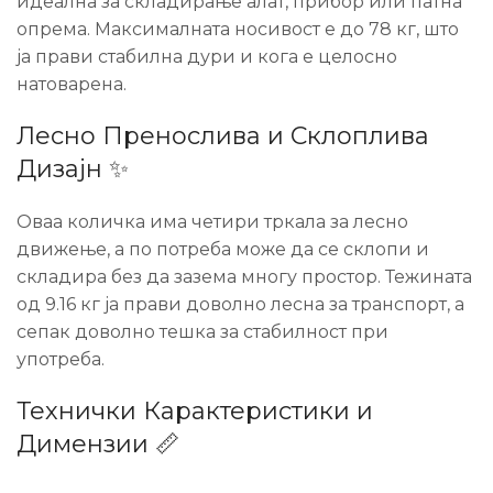
идеална за складирање алат, прибор или патна
опрема. Максималната носивост е до 78 кг, што
ја прави стабилна дури и кога е целосно
натоварена.
Лесно Пренослива и Склоплива
Дизајн ✨
Оваа количка има четири тркала за лесно
движење, а по потреба може да се склопи и
складира без да зазема многу простор. Тежината
од 9.16 кг ја прави доволно лесна за транспорт, а
сепак доволно тешка за стабилност при
употреба.
Технички Карактеристики и
Димензии 📏