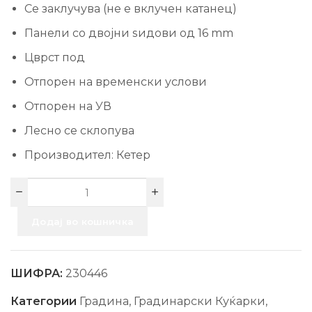
Се заклучува (не е вклучен катанец)
Панели со двојни ѕидови од 16 mm
Цврст под
Отпорен на временски услови
Отпорен на УВ
Лесно се склопува
Производител: Кетер
Додај во кошничка
ШИФРА:
230446
Категории
Градина
,
Градинарски Куќарки
,