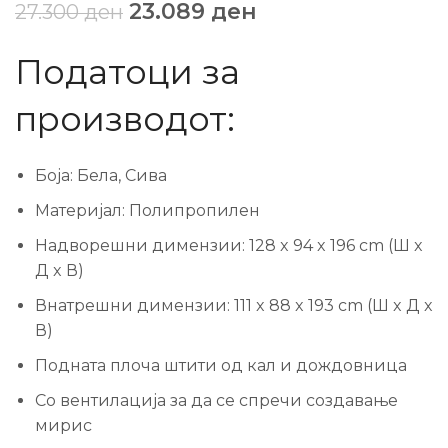
23.089
ден
27.300
ден
Податоци за
производот:
Боја: Бела, Сива
Материјал: Полипропилен
Надворешни димензии: 128 x 94 x 196 cm (Ш x
Д x В)
Внатрешни димензии: 111 x 88 x 193 cm (Ш x Д x
В)
Подната плоча штити од кал и дождовница
Со вентилација за да се спречи создавање
мирис