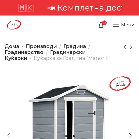
а 🇲🇰
📣 Комплетна достава ни
0
Мени
Дома
Производи
Градина
Градинарство
Градинарски
Куќарки
Куќарка за Градина “Manor II”
-15%