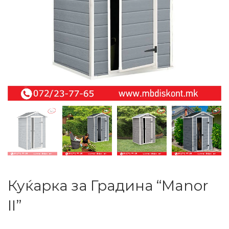
Куќарка за Градина “Manor
II”