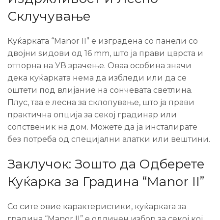
Склучување
Куќарката “Manor II” е изградена со панели со
двојни ѕидови од 16 mm, што ја прави цврста и
отпорна на УВ зрачење. Оваа особина значи
дека куќарката нема да избледи или да се
оштети под влијание на сончевата светлина.
Плус, таа е лесна за склопување, што ја прави
практична опција за секој градинар или
сопственик на дом. Можете да ја инсталирате
без потреба од специјални алатки или вештини.
Заклучок: Зошто да Одберете
Куќарка за Градина “Manor II”
Со сите овие карактеристики, куќарката за
градина “Manor II” е одличен избор за секој кој