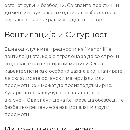
останат суви и безбедни. Со своите практични
димензии, куќарката е одличен избор за секој
кој сака организиран и уреден простор.
Вентилација и Сигурност
Една од клучните предности на “Manor II” е
вентилацијата, која е вградена за да се спречи
создавање на непријатни мириси. Оваа
карактеристика е особено важна ако планирате
да складирате органски материјали или
предмети кои можат да произведат мирис.
Куќарката се заклучува, но катанецот не е
вклучен. Ова значи дека ќе треба да обезбедите
безбедно решение за вашиот алат и други
предмети.
Издржливост и Лесно