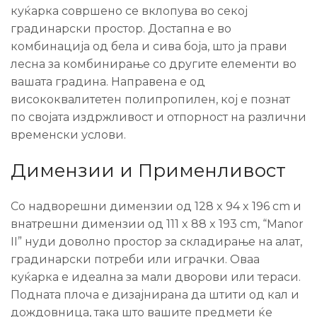
куќарка совршено се вклопува во секој
градинарски простор. Достапна е во
комбинација од бела и сива боја, што ја прави
лесна за комбинирање со другите елементи во
вашата градина. Направена е од
висококвалитетен полипропилен, кој е познат
по својата издржливост и отпорност на различни
временски услови.
Димензии и Применливост
Со надворешни димензии од 128 x 94 x 196 cm и
внатрешни димензии од 111 x 88 x 193 cm, “Manor
II” нуди доволно простор за складирање на алат,
градинарски потреби или играчки. Оваа
куќарка е идеална за мали дворови или тераси.
Подната плоча е дизајнирана да штити од кал и
дождовница, така што вашите предмети ќе