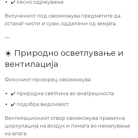
✔️ лесно одржување
Вклучениот под овозможува предметите да
останат чисти и суви, одделени од земјата.
—
☀️ Природно осветлување и
вентилација
Фиксниот прозорец овозможува:
✔️ природна светлина во внатрешноста
✔️ подобра видливост
Вентилациониот отвор овозможува правилна
циркулација на воздух и помага во намалување
на влага.