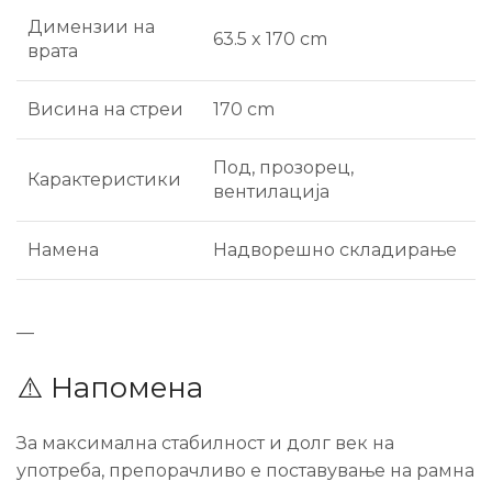
Димензии на
63.5 x 170 cm
врата
Висина на стреи
170 cm
Под, прозорец,
Карактеристики
вентилација
Намена
Надворешно складирање
—
⚠️ Напомена
За максимална стабилност и долг век на
употреба, препорачливо е поставување на рамна