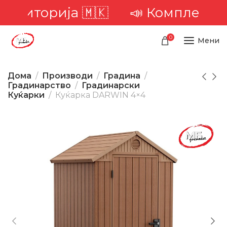
иторија 🇲🇰
📣 Комплетна дост
0
Мени
Дома
Производи
Градина
Градинарство
Градинарски
Куќарки
Куќарка DARWIN 4×4
-31%