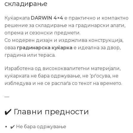
складирање
Куќарката
DARWIN 4×4
е практично и компактно
решение за складирање на градинарски алати,
опрема и сезонски предмети.
Со модерен дизајн и издржлива конструкција,
оваа
градинарска куќарка
е идеална за двор,
градина или тераса.
Изработена од висококвалитетни материјали,
куќарката не бара одржување, не ‘рѓосува, не
избледува и не се распаѓа со текот на времето.
—
✔️ Главни предности
✔️ Не бара одржување