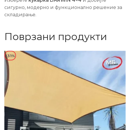
Изберете
куќарка DARWIN 4×4
и добијте
сигурно, модерно и функционално решение за
складирање.
Поврзани продукти
-31%