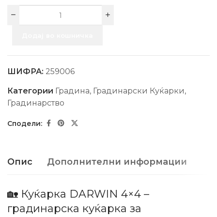
Додај во кошничка
ШИФРА:
259006
Категории
Градина
,
Градинарски Куќарки
,
Градинарство
Опис
Дополнителни информации
🏡 Куќарка DARWIN 4×4 –
градинарска куќарка за