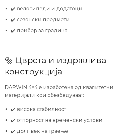
✔️ велосипеди и додатоци
✔️ сезонски предмети
✔️ прибор за градина
—
🔩 Цврста и издржлива
конструкција
DARWIN 4×4 е изработена од квалитетни
материјали кои обезбедуваат:
✔️ висока стабилност
✔️ отпорност на временски услови
✔️ долг век на траење