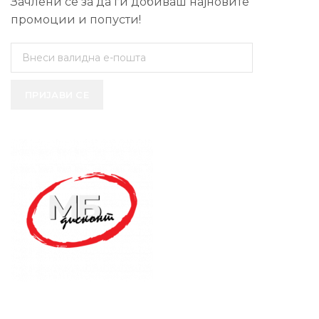
Зачлени се за да ги добиваш најновите
промоции и попусти!
ПРИЈАВИ СЕ
SUPPORT SERVICE