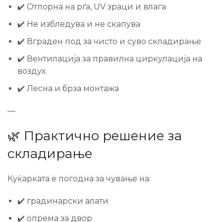
✔️ Отпорна на рѓа, UV зраци и влага
✔️ Не избледува и не скапува
✔️ Вграден под за чисто и суво складирање
✔️ Вентилација за правилна циркулација на
воздух
✔️ Лесна и брза монтажа
—
🌿 Практично решение за
складирање
Куќарката е погодна за чување на:
✔️ градинарски алати
✔️ опрема за двор