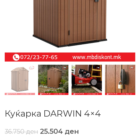
Куќарка DARWIN 4×4
25.504
ден
36.750
ден