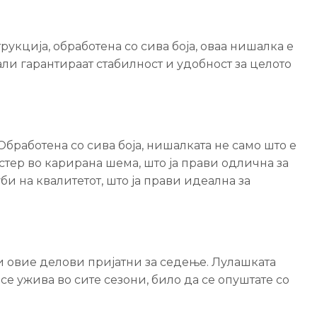
укција, обработена со сива боја, оваа нишалка е
ли гарантираат стабилност и удобност за целото
Обработена со сива боја, нишалката не само што е
тер во карирана шема, што ја прави одлична за
 на квалитетот, што ја прави идеална за
и овие делови пријатни за седење. Лулашката
се ужива во сите сезони, било да се опуштате со