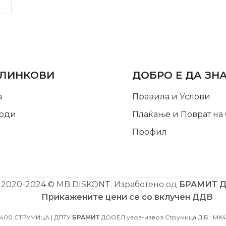
LINKS
INFORMATION
 ЛИНКОВИ
ДОБРО Е ДА ЗН
а
Правила и Услови
оди
Плаќање и Поврат на
Профил
2020-2024 © MB DISKONT. Изработено од
БРАМИТ 
Прикажените цени се со вклучен ДДВ
2400 СТРУМИЦА | ДПТУ
БРАМИТ
ДООЕЛ увоз-извоз Струмица Д.Б.: MK40