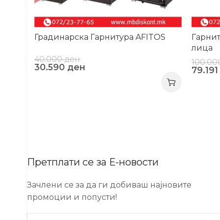
Градинарска Гарнитура AFITOS
Гарнит
лица
40.000
ден
100.0
30.590
ден
79.19
Претплати се за Е-новости
Зачлени се за да ги добиваш најновите
промоции и попусти!