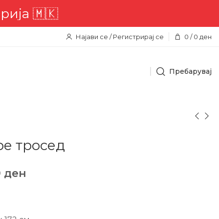
ја 🇲🇰
Најави се / Регистрирај се
0
/
0
ден
Пребарувај
ре тросед
0
ден