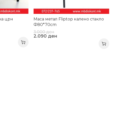
жа црн
Маса метал Fliptop калено стакло
Ф80*70cm
3.000
ден
2.090
ден