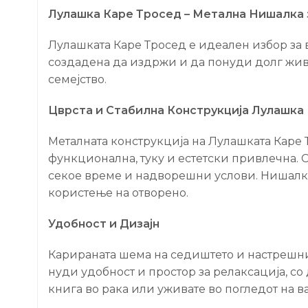
Лулашка Каре Тросед – Метална Нишалка 
Лулашката Каре Тросед е идеален избор за в
создадена да издржи и да понуди долг живо
семејство.
Цврста и Стабилна Конструкција Лулашка
Металната конструкција на Лулашката Каре Т
функционална, туку и естетски привлечна. 
секое време и надворешни услови. Нишалкат
користење на отворено.
Удобност и Дизајн
Карираната шема на седиштето и настрешниц
нуди удобност и простор за релаксација, со 
книга во рака или уживате во погледот на в