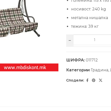
големина: 115 x 195 
носивост: 240 kg
метална нишалка
тежина: 39 кг
ШИФРА:
011712
Категории
Градина
,