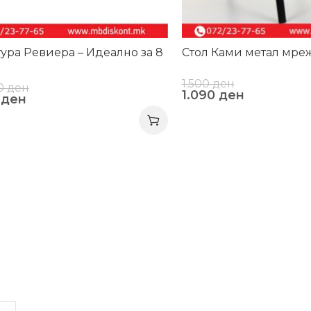
ура Ревиера – Идеално за 8
Стол Ками метал мре
1.500
ден
00
ден
1.090
ден
1
ден