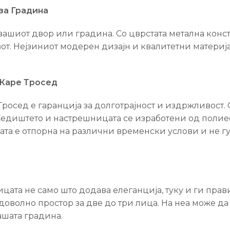
за Градина
ашиот двор или градина. Со цврстата метална констр
т. Нејзиниот модерен дизајн и квалитетни материја
 Каре Тросед
росед е гаранција за долготрајност и издржливост. 
Седиштето и настрешницата се изработени од полиес
а е отпорна на различни временски услови и не губи
ата не само што додава елеганција, туку и ги прав
доволно простор за две до три лица. На неа може да 
ашата градина.