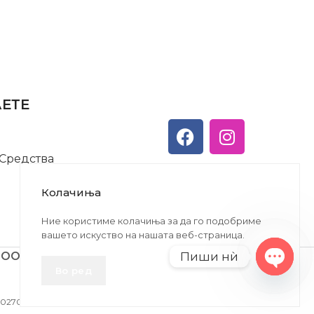
АЕТЕ
 Средства
Колачиња
Ние користиме колачиња за да го подобриме
вашето искуство на нашата веб-страница.
Пиши нѝ
ДООЕЛ
Во ред
Open
chaty
27005146330 | ЕМБС: 6030530 |