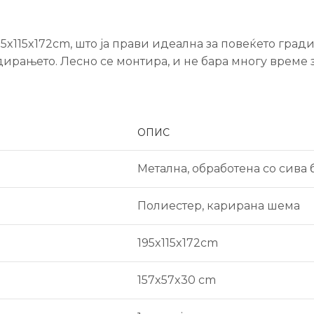
115x172cm, што ја прави идеална за повеќето градин
дирањето. Лесно се монтира, и не бара многу време з
ОПИС
Метална, обработена со сива 
Полиестер, карирана шема
195x115x172cm
157x57x30 cm