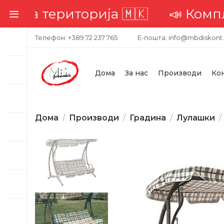
та територија 🇲🇰
📣 Комплетн
Телефон: +389 72 237 765
Е-пошта: info@mbdiskont
Дома
За нас
Производи
Ко
Дома
Производи
Градина
Лулашки
-23%