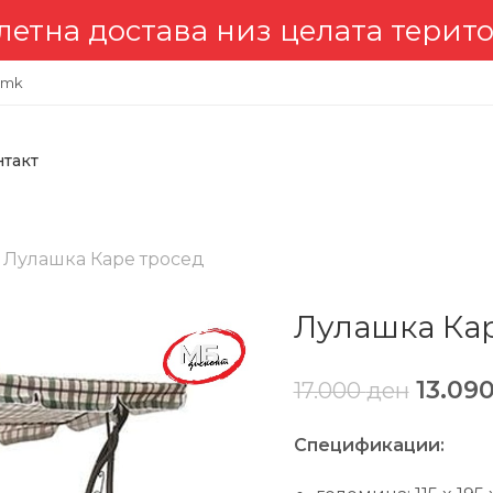
а достава низ целата територи
.mk
нтакт
Лулашка Каре тросед
Лулашка Ка
13.09
17.000
ден
Спецификации: