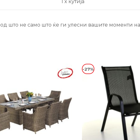
1 x кутија
д што не само што ќе ги улесни вашите моменти на р
-27%