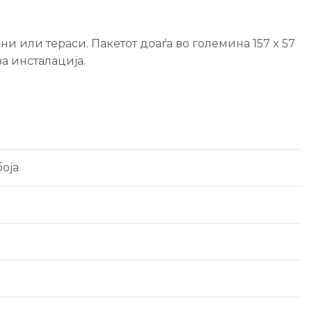
и или тераси. Пакетот доаѓа во големина 157 x 57
а инсталација.
боја