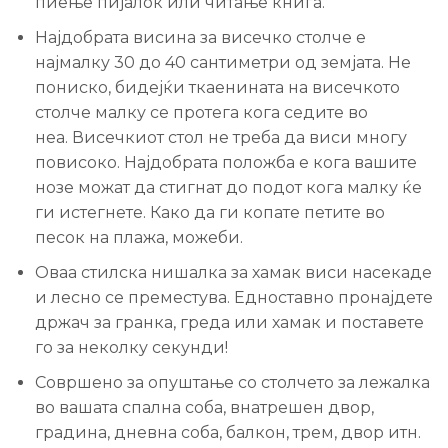
пиење пијалок или читање книга.
Најдобрата висина за висечко столче е
најмалку 30 до 40 сантиметри од земјата. Не
пониско, бидејќи ткаенината на висечкото
столче малку се протега кога седите во
неа. Висечкиот стол не треба да виси многу
повисоко. Најдобрата положба е кога вашите
нозе можат да стигнат до подот кога малку ќе
ги истегнете. Како да ги копате петите во
песок на плажа, можеби.
Оваа стилска нишалка за хамак виси насекаде
и лесно се преместува. Едноставно пронајдете
држач за гранка, греда или хамак и поставете
го за неколку секунди!
Совршено за опуштање со столчето за лежалка
во вашата спална соба, внатрешен двор,
градина, дневна соба, балкон, трем, двор итн.