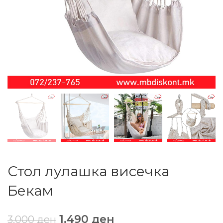
Стол лулашка висечка
Бекам
1.490
ден
3.000
ден