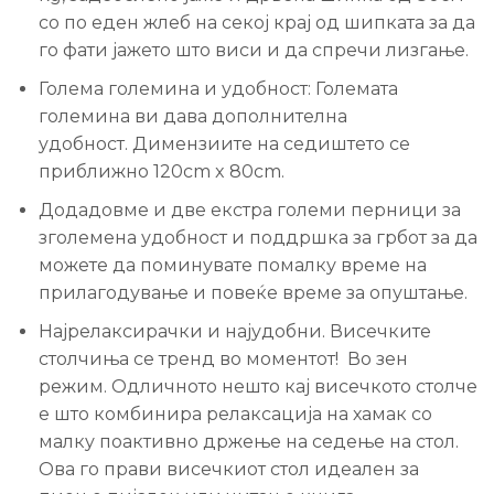
со по еден жлеб на секој крај од шипката за да
го фати јажето што виси и да спречи лизгање.
Голема големина и удобност: Големата
големина ви дава дополнителна
удобност. Димензиите на седиштето се
приближно 120cm x 80cm.
Додадовме и две екстра големи перници за
зголемена удобност и поддршка за грбот за да
можете да поминувате помалку време на
прилагодување и повеќе време за опуштање.
Најрелаксирачки и најудобни. Висечките
столчиња се тренд во моментот! Во зен
режим. Одличното нешто кај висечкото столче
е што комбинира релаксација на хамак со
малку поактивно држење на седење на стол.
Ова го прави висечкиот стол идеален за