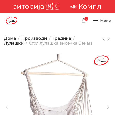
ериторија 🇲🇰
📣 Комплетна до
0
Мени
Дома
Производи
Градина
Лулашки
Стол лулашка висечка Бекам
-50%