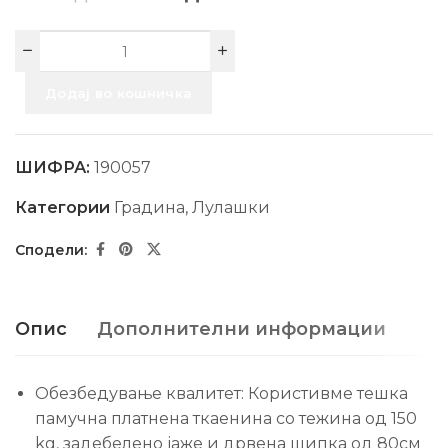
Додај во кошничка
ШИФРА:
190057
Категории
Градина
,
Лулашки
Опис
Дополнителни информации
Обезбедување квалитет: Користивме тешка
памучна платнена ткаенина со тежина од 150
kg, задебелено јаже и дрвена шипка од 80см