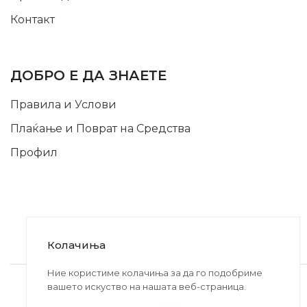
Контакт
INFORMATION
ДОБРО Е ДА ЗНАЕТЕ
Правила и Услови
Плаќање и Поврат на Средства
Профил
Колачиња
2020-2024 © MB DISKONT. Изработено од
Ние користиме колачиња за да го подобриме
вашето искуство на нашата веб-страница.
БРАМИТ ДООЕЛ