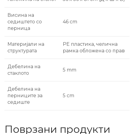
Висина на
седиштето со
46 cm
перница
Материјали на
PE пластика, челична
структурата
рамка обложена со прав
Дебелина на
5 mm
стаклото
Дебелина на
перниците за
5 cm
седиште
Поврзани продукти