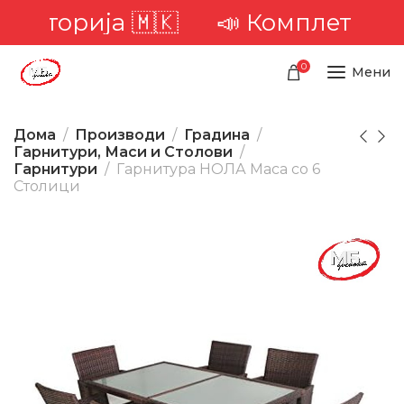
риторија 🇲🇰
📣 Комплетна дос
0
Мени
Дома
Производи
Градина
Гарнитури, Маси и Столови
Гарнитури
Гарнитура НОЛА Маса со 6
Столици
-36%