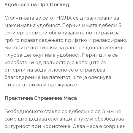
Удобност на Прв Поглед
Столчињата во сетот НОЛА се дизајнирани за
максимална удобност. Перничињата дебели 5
см и ергономски обликуваните потпирачи за
грб го прават седењето пријатно и релаксирано.
Високите потпирачи за раце се дополнителен
плус за целокупната удобност. Перниците се
изработени од полиестер, а капаците се
отпорни на вода и лесно се отстрануваат
благодарение на патентот, што ја олеснува
нивната грижа и одржување.
Практична Странична Маса
Безбедносното стакло со дебелина од 5 мм не
само што додава елеганција, туку и обезбедува
сигурност при користење. Оваа маса е совршен