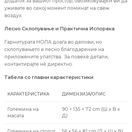
додаток за вашиот простор, овозможувајќи ви да
уживате во секој момент поминат на свеж
воздух.
Лесно Склопување и Практична Испорака
Гарнитурата НОЛА доаѓа во делови, но
склопувањето е лесно благодарение на
приложените упатства. За повеќе детали,
контактирајте нè директно.
Табела со главни карактеристики
КАРАКТЕРИСТИКА
ДИМЕНЗИЈА/ОПИС
Големина на
90 × 135 × 72 cm (Ш x В x
масата
Д)
Големина на столот
56 x 56 x 81 cm (Д x Ш x В)