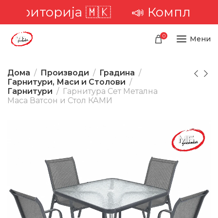
риторија 🇲🇰
📣 Комплетна дос
0
Мени
Дома
Производи
Градина
Гарнитури, Маси и Столови
Гарнитури
Гарнитура Сет Метална
Маса Ватсон и Стол КАМИ
-7%