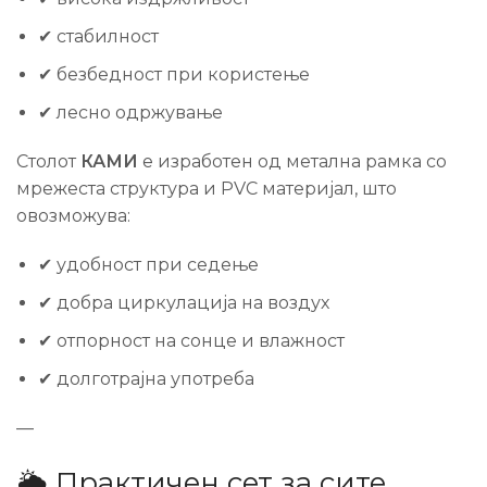
✔ стабилност
✔ безбедност при користење
✔ лесно одржување
Столот
КАМИ
е изработен од метална рамка со
мрежеста структура и PVC материјал, што
овозможува:
✔ удобност при седење
✔ добра циркулација на воздух
✔ отпорност на сонце и влажност
✔ долготрајна употреба
—
🌦️ Практичен сет за сите