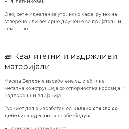
🍹 летниковец
Овој сет е идеален за утринско кафе, ручек на
отворено или вечерно дружење со пријатели и
семејство.
—
🧱 Квалитетни и издржливи
материјали
Масата
Ватсон
е изработена од стабилна
метална конструкција со отпорност на корозија и
надворешни влијанија.
Горниот дел е изработен од
калено стакло со
дебелина од 5 mm
, кое обезбедува:
✔ висока издржливост