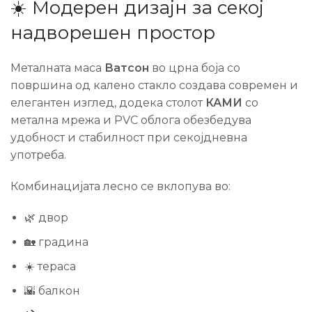
☀️ Модерен дизајн за секој
надворешен простор
Металната маса
Ватсон
во црна боја со
површина од калено стакло создава современ и
елегантен изглед, додека столот
КАМИ
со
метална мрежа и PVC облога обезбедува
удобност и стабилност при секојдневна
употреба.
Комбинацијата лесно се вклопува во:
🌿 двор
🏡 градина
☀️ тераса
🌇 балкон