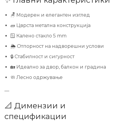
✨ Главни карактеристики
🪑 Модерен и елегантен изглед
🧱 Цврста метална конструкција
🪟 Калено стакло 5 mm
🌦️ Отпорност на надворешни услови
🔒 Стабилност и сигурност
🏡 Идеално за двор, балкон и градина
🧼 Лесно одржување
—
📐 Димензии и
спецификации