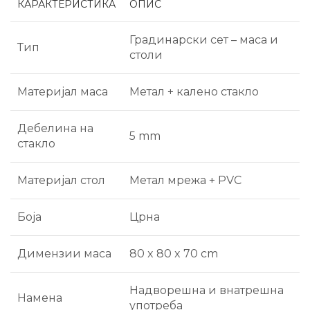
КАРАКТЕРИСТИКА
ОПИС
Градинарски сет – маса и
Тип
столи
Материјал маса
Метал + калено стакло
Дебелина на
5 mm
стакло
Материјал стол
Метал мрежа + PVC
Боја
Црна
Димензии маса
80 x 80 x 70 cm
Надворешна и внатрешна
Намена
употреба