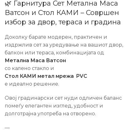
🌿 Гарнитура Сет Метална Маса
Ватсон и Стол КАМИ – Совршен
избор за двор, тераса и градина
Доколку барате модерен, практичен и
издржлив сет за уредување на вашиот двор,
балкон или тераса, комбинацијата од
Метална Маса Ватсон
со калено стакло и
Стол КАМИ метал мрежа PVC
е идеално решение.
Овој градинарски сет нуди одличен баланс
помеѓу елегантен изглед, удобност и
долготрајна употреба на отворено.
—