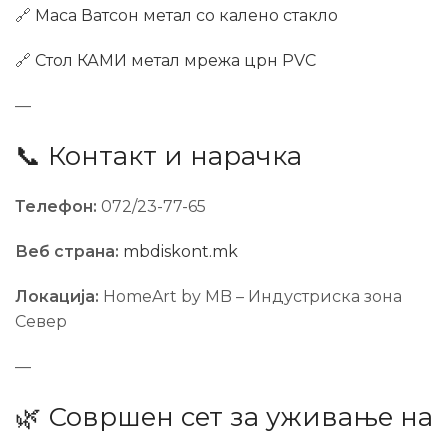
🔗
Маса Ватсон метал со калено стакло
🔗
Стол КАМИ метал мрежа црн PVC
—
📞 Контакт и нарачка
Телефон:
072/23-77-65
Веб страна:
mbdiskont.mk
Локација:
HomeArt by MB – Индустриска зона
Север
—
🌿 Совршен сет за уживање на