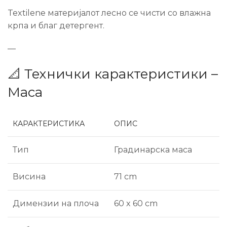
Textilene материјалот лесно се чисти со влажна
крпа и благ детергент.
—
📐 Технички карактеристики –
Маса
КАРАКТЕРИСТИКА
ОПИС
Тип
Градинарска маса
Висина
71 cm
Димензии на плоча
60 x 60 cm