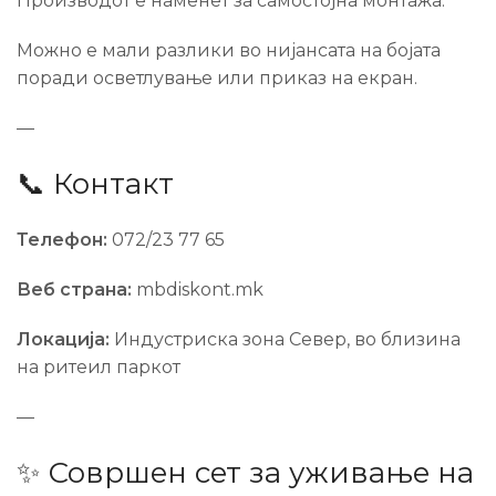
Производот е наменет за самостојна монтажа.
Можно е мали разлики во нијансата на бојата
поради осветлување или приказ на екран.
—
📞 Контакт
Телефон:
072/23 77 65
Веб страна:
mbdiskont.mk
Локација:
Индустриска зона Север, во близина
на ритеил паркот
—
✨ Совршен сет за уживање на