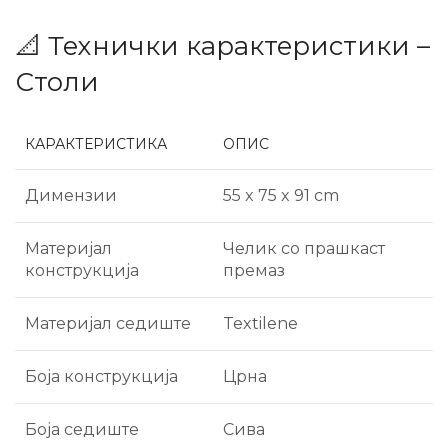
📐 Технички карактеристики –
Столи
КАРАКТЕРИСТИКА
ОПИС
Димензии
55 x 75 x 91 cm
Материјал
Челик со прашкаст
конструкција
премаз
Материјал седиште
Textilene
Боја конструкција
Црна
Боја седиште
Сива