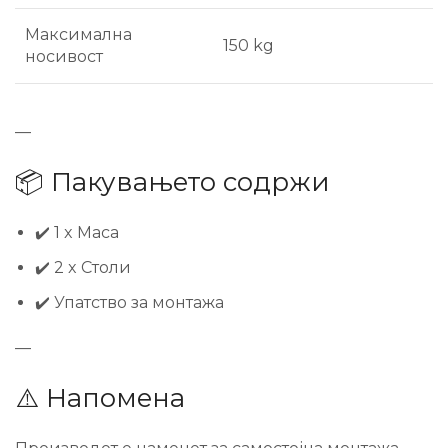
Максимална
150 kg
носивост
—
📦 Пакувањето содржи
✔️ 1 x Маса
✔️ 2 x Столи
✔️ Упатство за монтажа
—
⚠️ Напомена