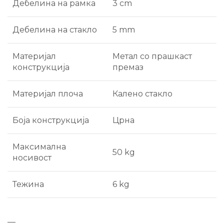
Дебелина на рамка
3 cm
Дебелина на стакло
5 mm
Материјал
Метал со прашкаст
конструкција
премаз
Материјал плоча
Калено стакло
Боја конструкција
Црна
Максимална
50 kg
носивост
Тежина
6 kg
—