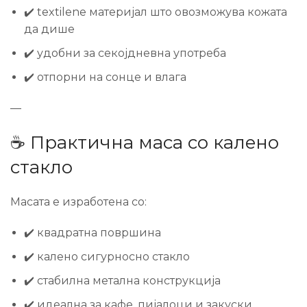
✔️ textilene материјал што овозможува кожата
да дише
✔️ удобни за секојдневна употреба
✔️ отпорни на сонце и влага
—
☕ Практична маса со калено
стакло
Масата е изработена со:
✔️ квадратна површина
✔️ калено сигурносно стакло
✔️ стабилна метална конструкција
✔️ идеална за кафе, пијалоци и закуски