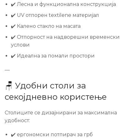
✔️ Лесна и функционална конструкција
✔️ UV отпорен textilene материјал
✔️ Калено стакло на масата
✔️ Отпорност на надворешни временски
услови
✔️ Идеална за помали простори
—
🪑 Удобни столи за
секојдневно користење
Столиците се дизајнирани за максимална
удобност:
✔️ ергономски потпирач за грб