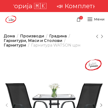
торија 🇲🇰
📣 Комплетна доста
0
Мени
Дома
Производи
Градина
Гарнитури, Маси и Столови
Гарнитури
Гарнитура WATSON црн
-28%