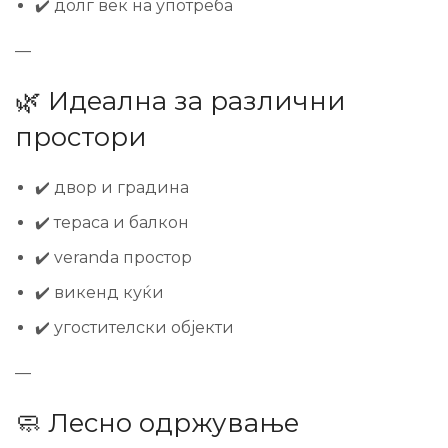
✔️ долг век на употреба
—
🌿 Идеална за различни
простори
✔️ двор и градина
✔️ тераса и балкон
✔️ veranda простор
✔️ викенд куќи
✔️ угостителски објекти
—
🧼 Лесно одржување