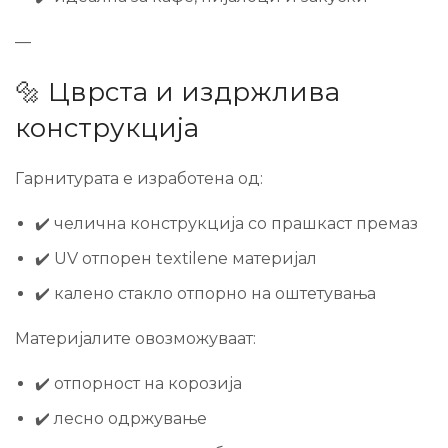
—
🔩 Цврста и издржлива
конструкција
Гарнитурата е изработена од:
✔️ челична конструкција со прашкаст премаз
✔️ UV отпорен textilene материјал
✔️ калено стакло отпорно на оштетувања
Материјалите овозможуваат:
✔️ отпорност на корозија
✔️ лесно одржување