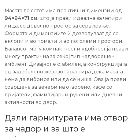
Масата во сетот има практични димензии од
94×94×71 см
, што ја прави идеална за четири
лица, со доволно простор за сервирање.
Формата и димензиите ѝ дозволуваат да се
вклопи и во помали и во поголеми простори.
Балансот меѓу компактност и удобност ја прави
многу практична за секој тип надворешен
амбиент. Дизајнот е стабилен, а конструкцијата
од задебелено железо гарантира дека масата
нема да вибрира или да се ниша. Ова ја прави
совршена за вечери на отворено, кафе со
пријатели, фамилијарни ручеци или дневни
активности во двор.
Дали гарнитурата има отвор
за чадор и за што е