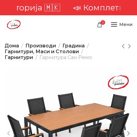
торија 🇲🇰
📣 Комплетна доста
0
Мени
Дома
Производи
Градина
Гарнитури, Маси и Столови
Гарнитури
Гарнитура Сан Ремо
-36%