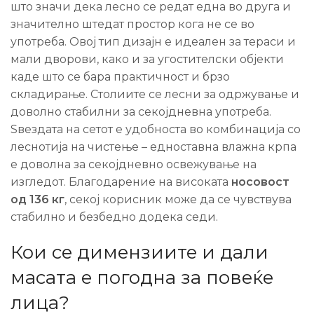
што значи дека лесно се редат една во друга и
значително штедат простор кога не се во
употреба. Овој тип дизајн е идеален за тераси и
мали дворови, како и за угостителски објекти
каде што се бара практичност и брзо
складирање. Столиите се лесни за одржување и
доволно стабилни за секојдневна употреба.
Ѕвездата на сетот е удобноста во комбинација со
леснотија на чистење – едноставна влажна крпа
е доволна за секојдневно освежување на
изгледот. Благодарение на високата
носовост
од 136 кг
, секој корисник може да се чувствува
стабилно и безбедно додека седи.
Кои се димензиите и дали
масата е погодна за повеќе
лица?