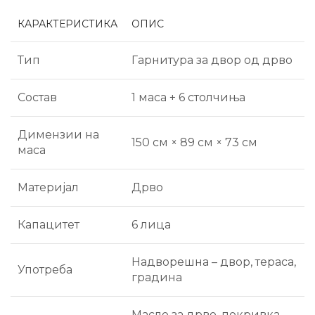
КАРАКТЕРИСТИКА
ОПИС
Тип
Гарнитура за двор од дрво
Состав
1 маса + 6 столчиња
Димензии на
150 см × 89 см × 73 см
маса
Материјал
Дрво
Капацитет
6 лица
Надворешна – двор, тераса,
Употреба
градина
Масло за дрво, покривка,