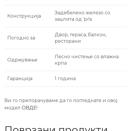
Задебелено железо со
Конструкција
заштита од ‘рѓа
Двор, тераса, балкон,
Погодно за
ресторани
Лесно чистење со влажна
Одржување
крпа
Гаранција
1 година
Ви го препорачуваме да го погледнате и овој
модел
ОВДЕ!
Поврзани продукти