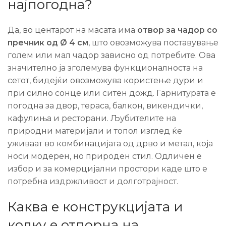
најпогодна?
Да, во центарот на масата има
отвор за чадор со
пречник од Ø 4 см
, што овозможува поставување
голем или мал чадор зависно од потребите. Ова
значително ја зголемува функционалноста на
сетот, бидејќи овозможува користење дури и
при силно сонце или ситен дожд. Гарнитурата е
погодна за двор, тераса, балкон, викендички,
кафулиња и ресторани. Љубителите на
природни материјали и топол изглед ќе
уживаат во комбинацијата од дрво и метал, која
носи модерен, но природен стил. Одличен е
избор и за комерцијални простори каде што е
потребна издржливост и долготрајност.
Каква е конструкцијата и
колку е отпорна на