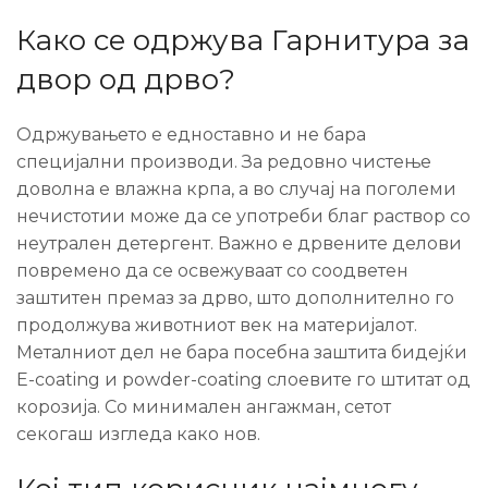
Како се одржува Гарнитура за
двор од дрво?
Одржувањето е едноставно и не бара
специјални производи. За редовно чистење
доволна е влажна крпа, а во случај на поголеми
нечистотии може да се употреби благ раствор со
неутрален детергент. Важно е дрвените делови
повремено да се освежуваат со соодветен
заштитен премаз за дрво, што дополнително го
продолжува животниот век на материјалот.
Металниот дел не бара посебна заштита бидејќи
E-coating и powder-coating слоевите го штитат од
корозија. Со минимален ангажман, сетот
секогаш изгледа како нов.