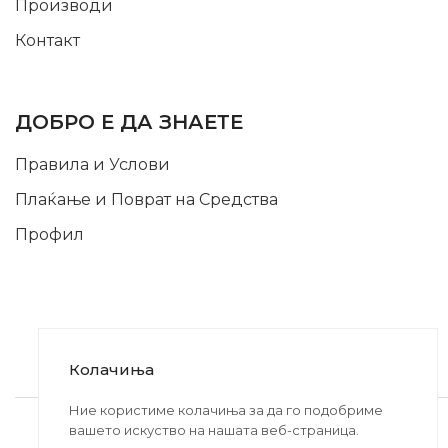
Производи
Контакт
INFORMATION
ДОБРО Е ДА ЗНАЕТЕ
Правила и Услови
Плаќање и Поврат на Средства
Профил
Колачиња
2020-2024 © MB DISKONT. Изработено од
Ние користиме колачиња за да го подобриме
вашето искуство на нашата веб-страница.
БРАМИТ ДООЕЛ