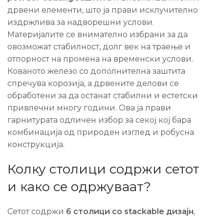
дрвени елементи, што ја прави исклучително
издржлива за надворешни услови.
Материјалите се внимателно избрани за да
овозможат стабилност, долг век на траење и
отпорност на промена на временски услови.
Кованото железо со дополнителна заштита
спречува корозија, а дрвените делови се
обработени за да останат стабилни и естетски
привлечни многу години. Ова ја прави
гарнитурата одличен избор за секој кој бара
комбинација од природен изглед и робусна
конструкција.
Колку столици содржи сетот
и како се одржуваат?
Сетот содржи
6 столици со stackable дизајн
,