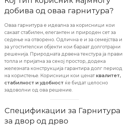
Кој тип корисник најмногу
добива од оваа гарнитура?
Оваа гарнитура е идеална за корисници кои
сакаат стабилен, елегантен и природен сет за
седење на отворено. Одлична е и за семејства и
за угостителски објекти кои бараат долготрајни
решенија. Природната дрвена текстура ја прави
топла и пријатна за секој простор, додека
железната конструкција гарантира долг период
на користење. Корисници кои ценат
квалитет,
стабилност и удобност
ќе бидат целосно
задоволни од ова решение.
Спецификации за Гарнитура
за двор од дрво