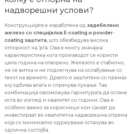
надворешни услови?
Конструкцијата е изработена од
задебелено
железо со специјална E-coating и powder-
coating заштита
, што обезбедува висока
отпорност на ‘рѓа. Ова е многу значајна
карактеристика кога производот се користи
цела година на отворено. Железото е стабилно,
не се витка и не подлегнува на ослабување со
текот на времето. Дрвото е заштитено со премаз
кој одбива влага и спречува пукање. Таа
комбинација овозможува гарнитурата да остане
иста во изглед и квалитет со години. Ова е
особено важно за корисници кои сакаат да
инвестираат во квалитетна надворешна опрема
која со минимално одржување останува во
одлична состојба.