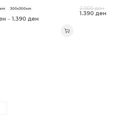
2.000
ден
0sm
300x300sm
1.390
ден
ен
–
1.390
ден