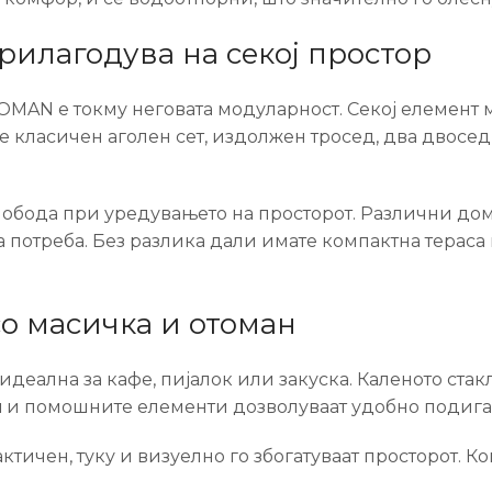
рилагодува на секој простор
OMAN е токму неговата модуларност. Секој елемент 
 класичен аголен сет, издолжен тросед, два двосед
слобода при уредувањето на просторот. Различни д
 потреба. Без разлика дали имате компактна тераса 
о масичка и отоман
, идеална за кафе, пијалок или закуска. Каленото ста
н
и помошните елементи дозволуваат удобно подигањ
ктичен, туку и визуелно го збогатуваат просторот. Ко