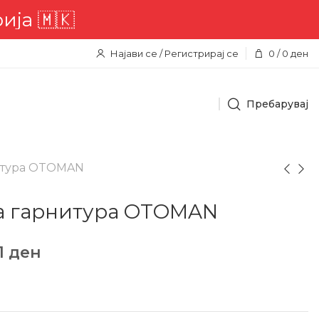
🇰
Најави се / Регистрирај се
0
/
0
ден
Пребарувај
итура OTOMAN
а гарнитура OTOMAN
1
ден