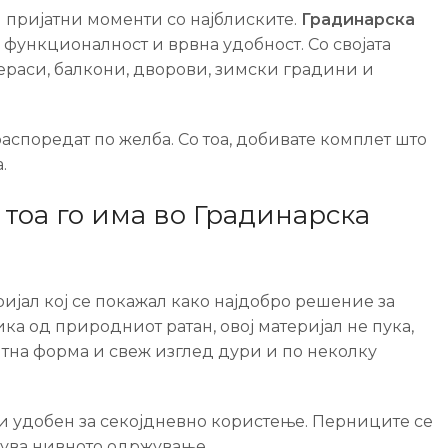
и пријатни моменти со најблиските.
Градинарска
 функционалност и врвна удобност. Со својата
тераси, балкони, дворови, зимски градини и
аспоредат по желба. Со тоа, добивате комплет што
.
 тоа го има во Градинарска
еријал кој се покажал како најдобро решение за
ика од природниот ратан, овој материјал не пука,
егантна форма и свеж изглед дури и по неколку
н и удобен за секојдневно користење. Перниците се
нува нивното одржување.