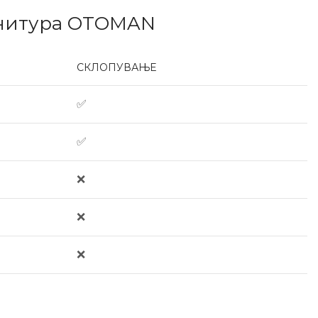
арнитура OTOMAN
СКЛОПУВАЊЕ
✅
✅
❌
❌
❌