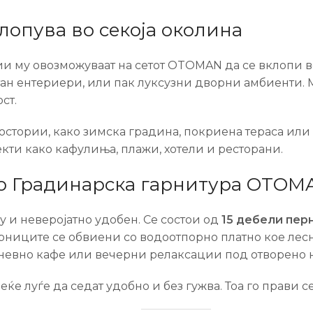
лопува во секоја околина
 му овозможуваат на сетот OTOMAN да се вклопи во
 ентериери, или пак луксузни дворни амбиенти. Ма
ст.
ростории, како зимска градина, покриена тераса ил
екти како кафулиња, плажи, хотели и ресторани.
со Градинарска гарнитура OTOM
 и неверојатно удобен. Се состои од
15 дебели пер
ниците се обвиени со водоотпорно платно кое лесно 
невно кафе или вечерни релаксации под отворено 
е луѓе да седат удобно и без гужва. Тоа го прави с