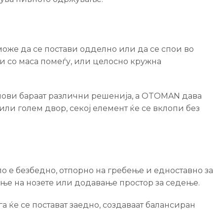
може да се постави одделно или да се спои во
и со маса помеѓу, или целосно кружна
омови бараат различни решенија, а OTOMAN дава
или голем двор, секој елемент ќе се вклопи без
кло е безбедно, отпорно на гребење и едноставно за
е на нозете или додавање простор за седење.
га ќе се постават заедно, создаваат балансиран