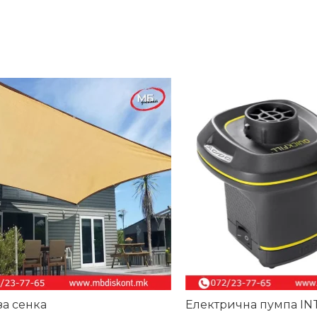
-31%
за сенка
Електрична пумпа IN