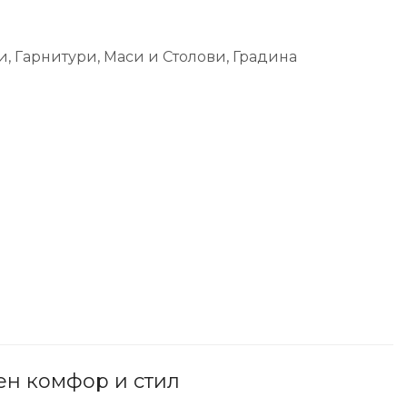
и
,
Гарнитури, Маси и Столови
,
Градина
ен комфор и стил