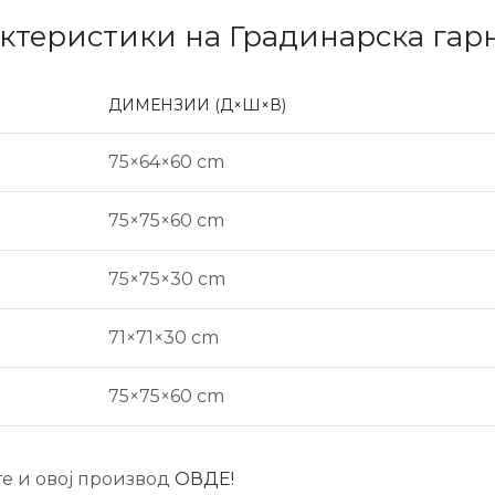
актеристики на Градинарска г
ДИМЕНЗИИ (Д×Ш×В)
75×64×60 cm
75×75×60 cm
75×75×30 cm
71×71×30 cm
75×75×60 cm
те и овој производ
ОВДЕ!