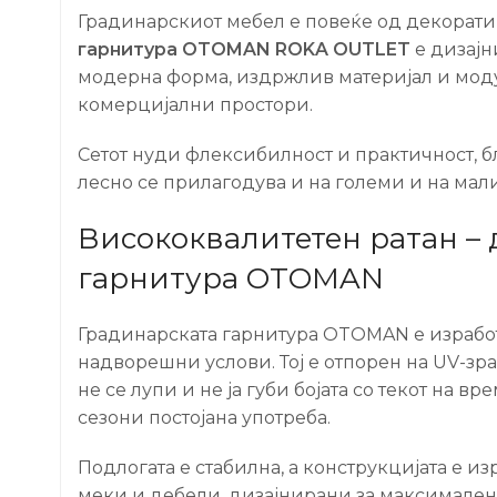
Градинарскиот мебел е повеќе од декоратив
гарнитура OTOMAN ROKA OUTLET
е дизајн
модерна форма, издржлив материјал и модул
комерцијални простори.
Сетот нуди флексибилност и практичност, б
лесно се прилагодува и на големи и на мали
Висококвалитетен ратан – 
гарнитура OTOMAN
Градинарската гарнитура OTOMAN е израбо
надворешни услови. Тој е отпорен на UV-зра
не се лупи и не ја губи бојата со текот на в
сезони постојана употреба.
Подлогата е стабилна, а конструкцијата е и
меки и дебели, дизајнирани за максимален