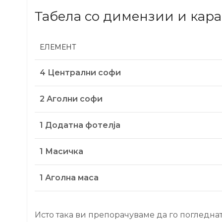
Табела со димензии и кар
ЕЛЕМЕНТ
4 Централни софи
2 Аголни софи
1 Додатна фотелја
1 Масичка
1 Аголна маса
Исто така ви препорачуваме да го погледна