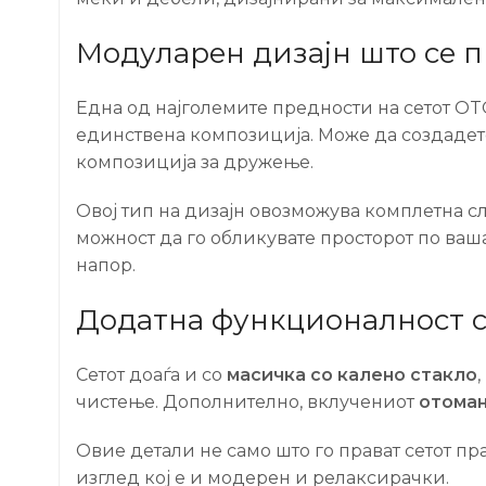
Модуларен дизајн што се п
Една од најголемите предности на сетот OT
единствена композиција. Може да создадете
композиција за дружење.
Овој тип на дизајн овозможува комплетна 
можност да го обликувате просторот по ваша
напор.
Додатна функционалност с
Сетот доаѓа и со
масичка со калено стакло
чистење. Дополнително, вклучениот
отома
Овие детали не само што го прават сетот пра
изглед кој е и модерен и релаксирачки.