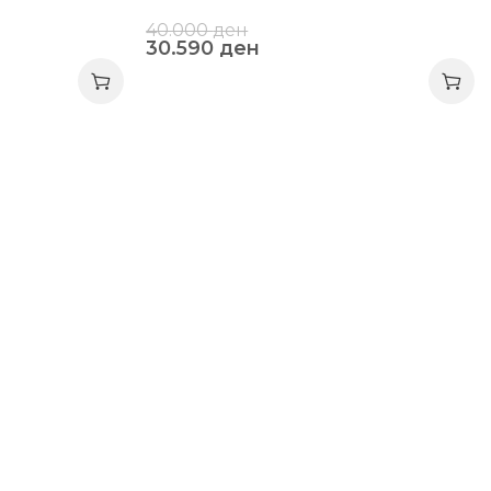
40.000
ден
30.590
ден