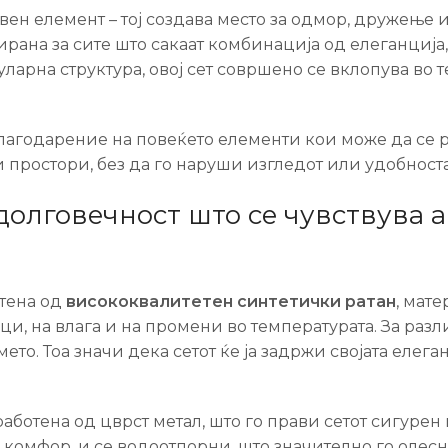
ен елемент – тој создава место за одмор, дружење 
ирана за сите што сакаат комбинација од елеганција,
арна структура, овој сет совршено се вклопува во 
лагодарение на повеќето елементи кои може да се р
 простори, без да го наруши изгледот или удобноста
долговечност што се чувствува а
тена од
висококвалитетен синтетички ратан
, мат
ци, на влага и на промени во температурата. За разл
ремето. Тоа значи дека сетот ќе ја задржи својата ел
зработена од цврст метал, што го прави сетот сигуре
 комфор, и се водоотпорни, што значително го олес