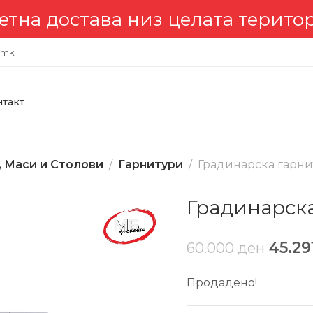
става низ целата територија 
.mk
нтакт
, Маси и Столови
Гарнитури
Градинарска гарн
Градинарск
45.29
60.000
ден
Продадено!