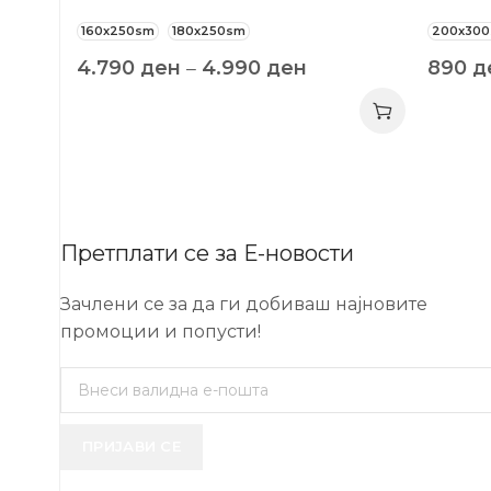
160x250sm
180x250sm
200x30
4.790
ден
–
4.990
ден
890
д
Претплати се за Е-новости
Зачлени се за да ги добиваш најновите
промоции и попусти!
ПРИЈАВИ СЕ