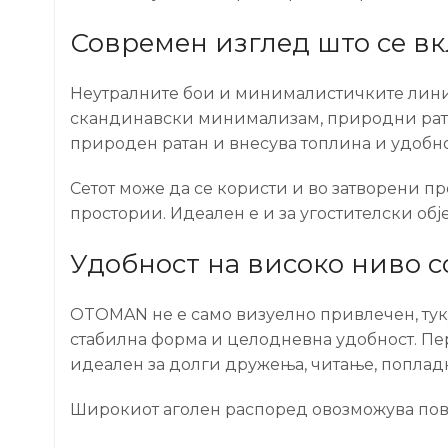
Современ изглед што се вк
Неутралните бои и минималистичките линии
скандинавски минимализам, природни ратан
природен ратан и внесува топлина и удобно
Сетот може да се користи и во затворени п
простории. Идеален е и за угостителски обј
Удобност на високо ниво 
OTOMAN не е само визуелно привлечен, туку
стабилна форма и целодневна удобност. Пер
идеален за долги дружења, читање, поплад
Широкиот аголен распоред овозможува повеќ