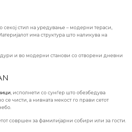
 секој стил на уредување – модерни тераси,
теријалот има структура што наликува на
и дури и во модерни станови со отворени дневни
AN
ници
, исполнети со сунѓер што обезбедува
се чисти, а нивната мекост го прави сетот
небо.
етот совршен за фамилијарни собири или за гости.