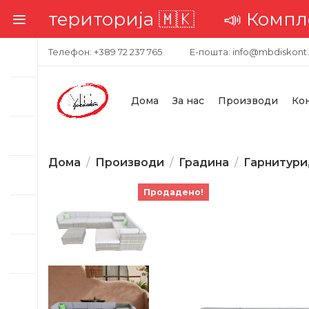
ериторија 🇲🇰
📣 Комплетна до
Телефон: +389 72 237 765
Е-пошта: info@mbdiskont
Дома
За нас
Производи
Ко
Дома
Производи
Градина
Гарнитури
Продадено!
-25%