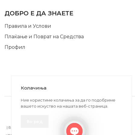
INFORMATION
ДОБРО Е ДА ЗНАЕТЕ
Правила и Услови
Плаќање и Поврат на Средства
Профил
Колачиња
2020-2024 © MB DISKONT. Изработено од
Ние користиме колачиња за да го подобриме
вашето искуство на нашата веб-страница.
БРАМИТ ДООЕЛ
Прикажените цени се со вклучен ДДВ
Во ред
| БРАЌА МИНКОВИ 57, 2400 СТРУМИЦА | ДПТУ
БРАМИТ
ДООЕЛ
увоз-извоз Струмица Д.Б.: MK4027005146330 | ЕМБС: 6030530 |