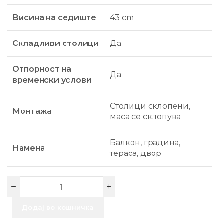
Висина на седиште
43 cm
Складливи столици
Да
Отпорност на
Да
временски услови
Столици склопени,
Монтажа
маса се склопува
Балкон, градина,
Намена
тераса, двор
Додај во кошничка