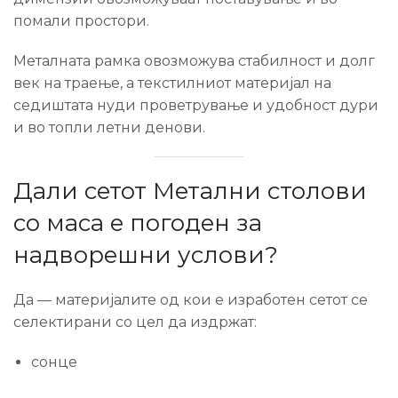
помали простори.
Металната рамка овозможува стабилност и долг
век на траење, а текстилниот материјал на
седиштата нуди проветрување и удобност дури
и во топли летни денови.
Дали сетот Метални столови
со маса е погоден за
надворешни услови?
Да — материјалите од кои е изработен сетот се
селектирани со цел да издржат:
сонце