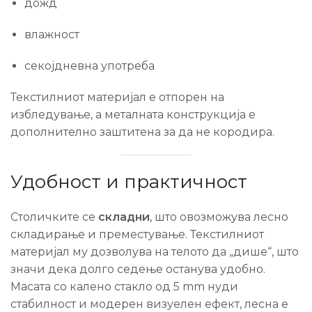
дожд
влажност
секојдневна употреба
Текстилниот материјал е отпорен на
избледување, а металната конструкција е
дополнително заштитена за да не кородира.
Удобност и практичност
Столичките се
складни
, што овозможува лесно
складирање и преместување. Текстилниот
материјал му дозволува на телото да „дише“, што
значи дека долго седење останува удобно.
Масата со калено стакло од 5 mm нуди
стабилност и модерен визуелен ефект, лесна е