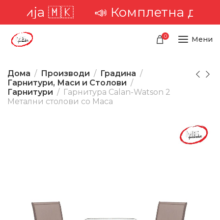
рија 🇲🇰
📣 Комплетна достава
0
Мени
Дома
Производи
Градина
Гарнитури, Маси и Столови
Гарнитури
Гарнитура Calan-Watson 2
Метални столови со Маса
-40%