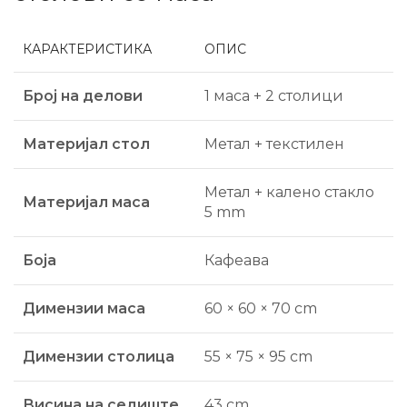
КАРАКТЕРИСТИКА
ОПИС
Број на делови
1 маса + 2 столици
Материјал стол
Метал + текстилен
Метал + калено стакло
Материјал маса
5 mm
Боја
Кафеава
Димензии маса
60 × 60 × 70 cm
Димензии столица
55 × 75 × 95 cm
Висина на седиште
43 cm