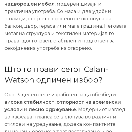
надворешен мебел
, модерен дизајн и
практична употреба. Со маса и две удобни
столици, овој сет совршено се вклопува на
балкон, двор, тераса или мала градина. Неговата
метална структура и текстилен материјал го
прават долготраен, стабилен и подготвен за
секојдневна употреба на отворено.
Што го прави сетот Calan-
Watson одличен избор?
Овој 3-делен сет е изработен за да обезбеди
висока стабилност
,
отпорност на временски
услови
и
лесно одржување
. Модерниот изглед
во кафеава нијанса се вклопува во различни
стилови на уредување, додека компактните
димензии овозможуваат поставување и во