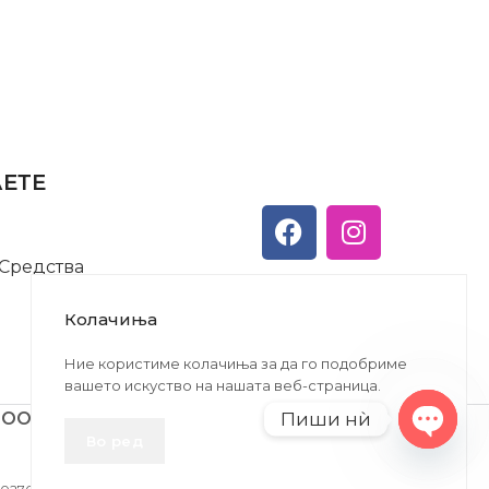
АЕТЕ
 Средства
Колачиња
Ние користиме колачиња за да го подобриме
вашето искуство на нашата веб-страница.
Пиши нѝ
ДООЕЛ
Во ред
Open
chaty