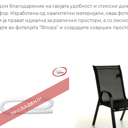
 дом благодарение на својата удобност и стилски диз
ор. Изработена од квалитетни материјали, оваа фоте
а прават идеална за различни простори, а со лесно
јте во фотелјата “Флора” и создадете совршен прост
-27%
ПРОДАДЕНО!