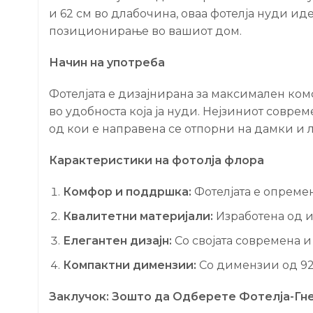
и 62 см во длабочина, оваа фотелја нуди иде
позиционирање во вашиот дом.
Начин на употреба
Фотелјата е дизајнирана за максимален комф
во удобноста која ја нуди. Нејзиниот совре
од кои е направена се отпорни на дамки и 
Карактеристики на фотолја флора
Комфор и поддршка:
Фотелјата е опремен
Квалитетни материјали:
Изработена од и
Елегантен дизајн:
Со својата современа и 
Компактни димензии:
Со димензии од 92 
Заклучок: Зошто да Одберете Фотелја-Гн