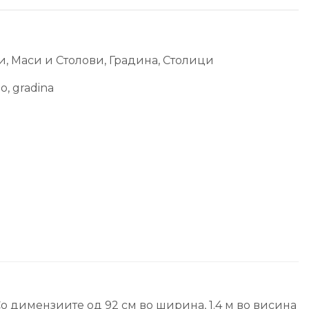
и, Маси и Столови
,
Градина
,
Столици
do
,
gradina
о димензиите од 92 см во ширина, 1.4 м во висина