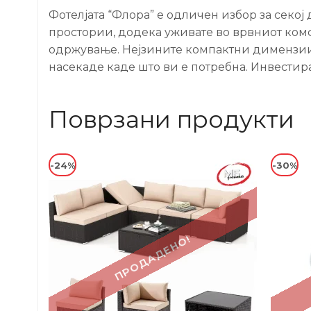
Фотелјата “Флора” е одличен избор за секој
простории, додека уживате во врвниот комф
одржување. Нејзините компактни димензии ј
насекаде каде што ви е потребна. Инвестира
Поврзани продукти
-24%
-30%
ПРОДАДЕНО!