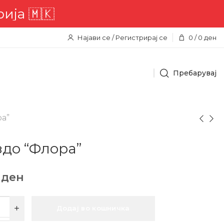
🇲🇰
Најави се / Регистрирај се
0
/
0
ден
Пребарувај
ра”
здо “Флора”
0
ден
Додај во кошничка