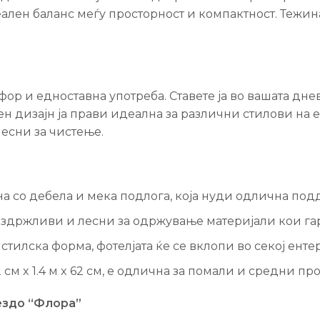
ален баланс меѓу просторност и компактност. Тежинат
ор и едноставна употреба. Ставете ја во вашата днев
мен дизајн ја прави идеална за различни стилови на
лесни за чистење.
а со дебела и мека подлога, која нуди одлична подд
здржливи и лесни за одржување материјали кои гар
стилска форма, фотелјата ќе се вклопи во секој енте
см x 1.4 м x 62 см, е одлична за помали и средни пр
ездо “Флора”