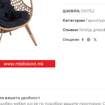
ШИФРА:
010752
Категории
Гарнитур
Ознаки:
fotelja
,
gnez
за вашата удобност
удобен мебел кој ќе ги подобри вашите простории. С