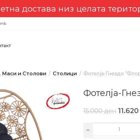
достава низ целата територија 
.mk
нтакт
, Маси и Столови
Столици
Фотелја-Гнездо “Фло
Фотелја-Гне
11.62
15.000
ден