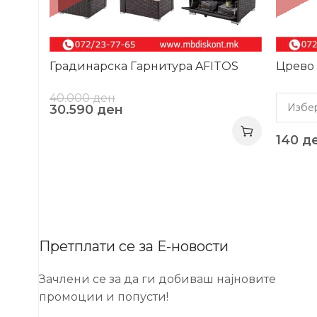
Градинарска Гарнитура AFITOS
Црево 
40.000
ден
30.590
ден
140
д
Претплати се за Е-новости
Зачлени се за да ги добиваш најновите
промоции и попусти!