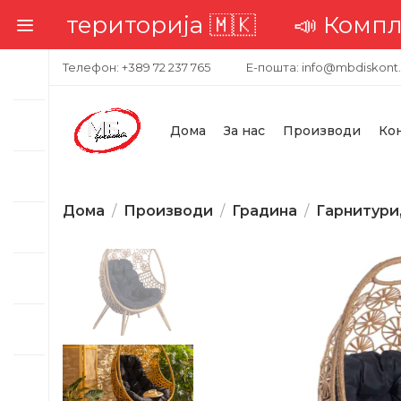
 територија 🇲🇰
📣 Комплетна 
Телефон: +389 72 237 765
Е-пошта: info@mbdiskont
Дома
За нас
Производи
Ко
Дома
Производи
Градина
Гарнитури
-23%