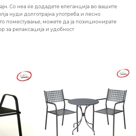
ајн. Со неа ќе додадете елеганција во вашите
лја нуди долготрајна употреба и лесно
то поместување, можете да ја позиционирате
ор за релаксација и удобност
-25%