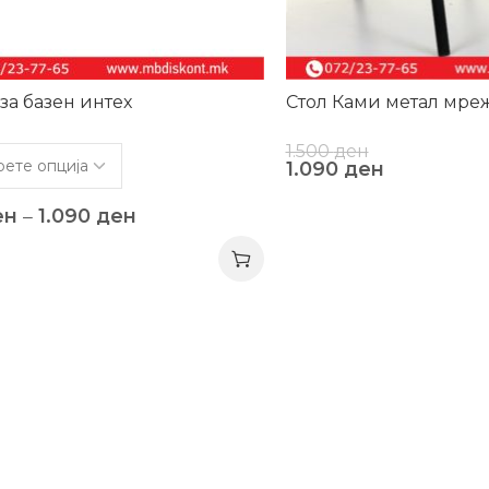
за базен интех
Стол Ками метал мре
1.500
ден
1.090
ден
ен
–
1.090
ден