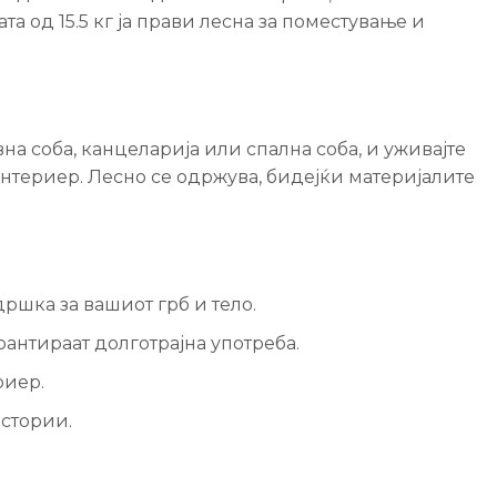
а од 15.5 кг ја прави лесна за поместување и
на соба, канцеларија или спална соба, и уживајте
 ентериер. Лесно се одржува, бидејќи материјалите
ршка за вашиот грб и тело.
антираат долготрајна употреба.
риер.
остории.