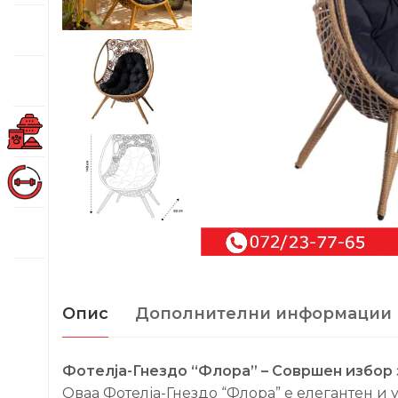
Опис
Дополнителни информации
Фотелја-Гнездо “Флора” – Совршен избор 
Оваа Фотелја-Гнездо “Флора” е елегантен и 