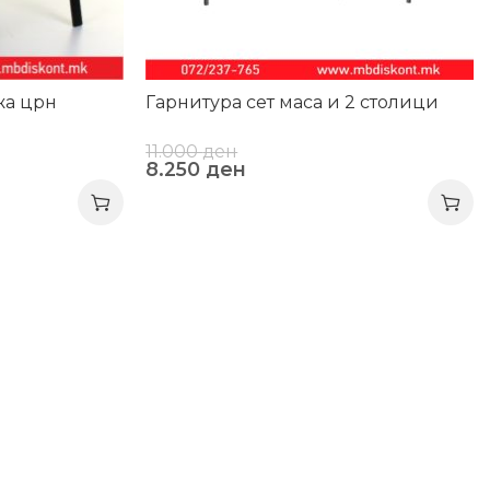
жа црн
Гарнитура сет маса и 2 столици
11.000
ден
8.250
ден