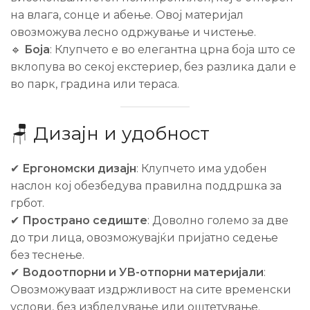
на влага, сонце и абење. Овој материјал
овозможува лесно одржување и чистење.
🔹
Боја
: Клупчето е во елегантна црна боја што се
вклопува во секој екстериер, без разлика дали е
во парк, градина или тераса.
🪑 Дизајн и удобност
✔
Ергономски дизајн
: Клупчето има удобен
наслон кој обезбедува правилна поддршка за
грбот.
✔
Пространо седиште
: Доволно големо за две
до три лица, овозможувајќи пријатно седење
без теснење.
✔
Водоотпорни и УВ-отпорни материјали
:
Овозможуваат издржливост на сите временски
услови, без избледување или оштетување.