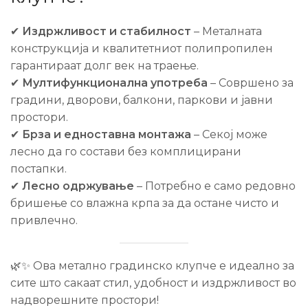
✔
Издржливост и стабилност
– Металната
конструкција и квалитетниот полипропилен
гарантираат долг век на траење.
✔
Мултифункционална употреба
– Совршено за
градини, дворови, балкони, паркови и јавни
простори.
✔
Брза и едноставна монтажа
– Секој може
лесно да го состави без комплицирани
постапки.
✔
Лесно одржување
– Потребно е само редовно
бришење со влажна крпа за да остане чисто и
привлечно.
🌿✨ Ова метално градинско клупче е идеално за
сите што сакаат стил, удобност и издржливост во
надворешните простори!