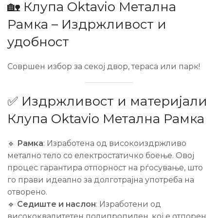
🏡 Клупа Oktavio Метална
Рамка – Издржливост и
удобност
Совршен избор за секој двор, тераса или парк!
✅ Издржливост и материјали
Клупа Oktavio Метална Рамка
🔹
Рамка
: Изработена од високоиздржливо
метално тело со електростатичко боење. Овој
процес гарантира отпорност на рѓосување, што
го прави идеално за долготрајна употреба на
отворено.
🔹
Седиште и наслон
: Изработени од
висококвалитетен полипропилен, кој е отпорен