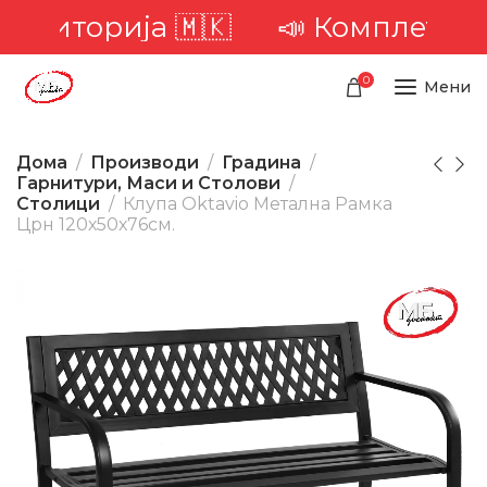
риторија 🇲🇰
📣 Комплетна дос
0
Мени
Дома
Производи
Градина
Гарнитури, Маси и Столови
Столици
Клупа Oktavio Метална Рамка
Црн 120х50х76см.
-17%