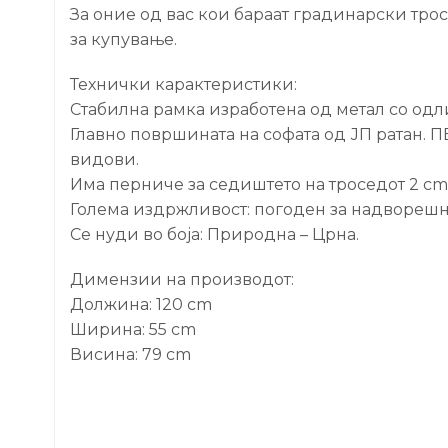
За оние од вас кои бараат градинарски трос
за купување.
Технички карактеристики:
Стабилна рамка изработена од метал со одли
Главно површината на софата од ЈП ратан. П
видови.
Има перниче за седиштето на троседот 2 cm 
Голема издржливост: погоден за надворешн
Се нуди во боја: Природна – Црна.
Димензии на производот:
Должина: 120 cm
Ширина: 55 cm
Висина: 79 cm