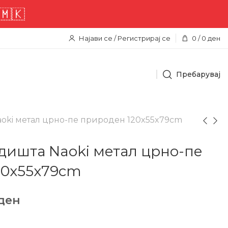
Најави се / Регистрирај се
0
/
0
ден
Пребарувај
aoki метал црно-пе природен 120x55x79cm
едишта Naoki метал црно-пе
20x55x79cm
ден