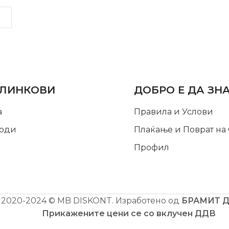
LINKS
INFORMATION
 ЛИНКОВИ
ДОБРО Е ДА ЗН
а
Правила и Услови
оди
Плаќање и Поврат на
Профил
2020-2024 © MB DISKONT. Изработено од
БРАМИТ 
Прикажените цени се со вклучен ДДВ