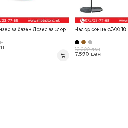
зер за базен Дозер за хлор
Чадор сонце ф300 18
н
ен
10.000
ден
7.590
ден