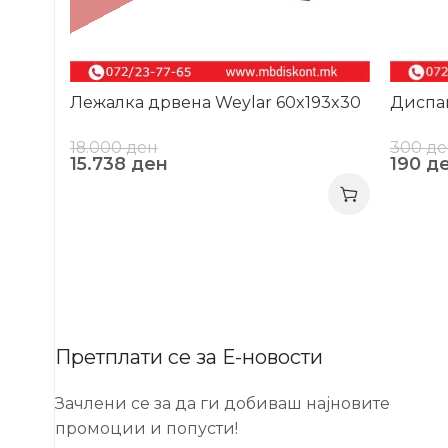
Лежалка дрвена Weylar 60x193x30
Диспан
18.000
ден
300
де
15.738
ден
190
д
Претплати се за Е-новости
Зачлени се за да ги добиваш најновите
промоции и попусти!