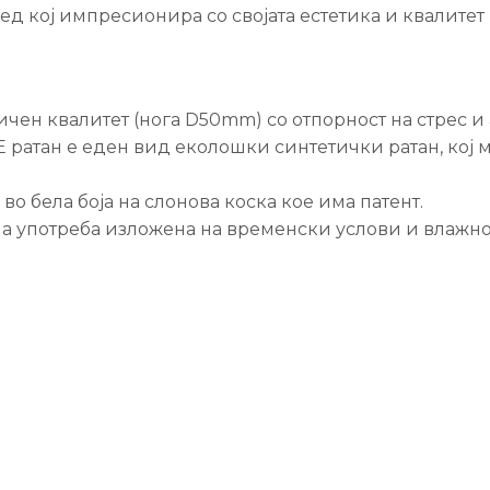
ед кој импресионира со својата естетика и квалитет 
чен квалитет (нога D50mm) со отпорност на стрес и
Е ратан е еден вид еколошки синтетички ратан, кој
во бела боја на слонова коска кое има патент.
а употреба изложена на временски услови и влажно