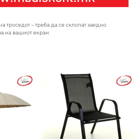
 троседот – треба да се склопат заедно.
ва на вашиот екран
-27%