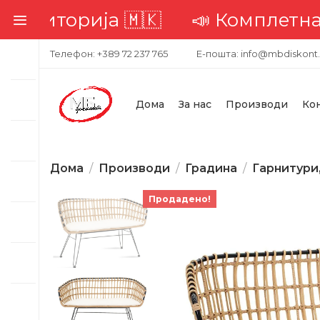
торија 🇲🇰
📣 Комплетна доста
Телефон: +389 72 237 765
Е-пошта: info@mbdiskont
Дома
За нас
Производи
Ко
Дома
Производи
Градина
Гарнитури
Продадено!
-19%