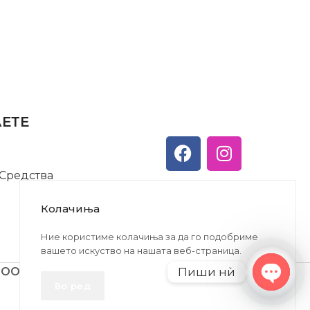
АЕТЕ
 Средства
Колачиња
Ние користиме колачиња за да го подобриме
вашето искуство на нашата веб-страница.
Пиши нѝ
ДООЕЛ
Во ред
Open
chaty