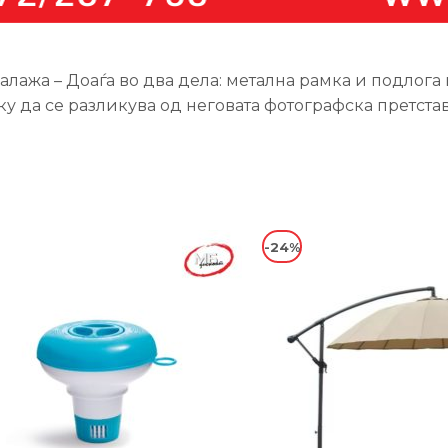
ажа – Доаѓа во два дела: метална рамка и подлога на
ку да се разликува од неговата фотографска претста
-24%