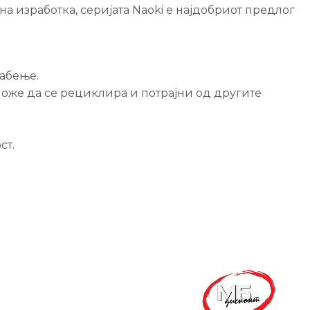
на изработка, серијата Naoki е најдобриот предлог
 абење.
 може да се рециклира и потрајни од другите
ст.