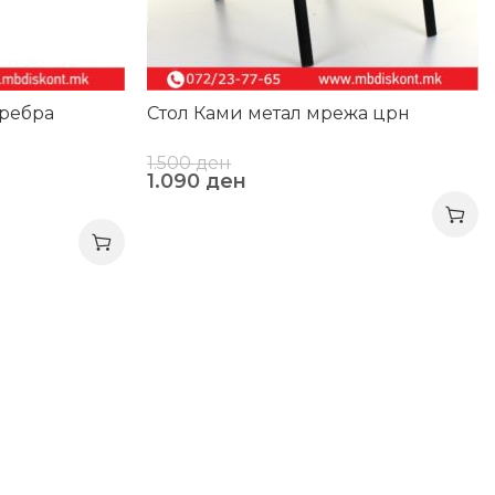
 ребра
Стол Ками метал мрежа црн
1.500
ден
1.090
ден