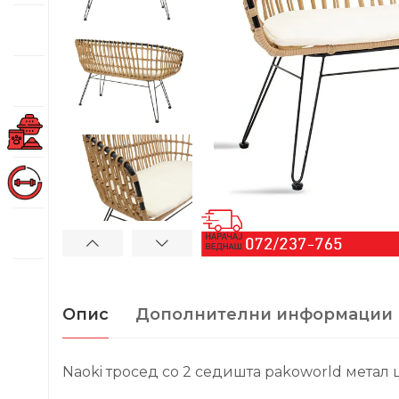
Опис
Дополнителни информации
Naoki тросед со 2 седишта pakoworld мета