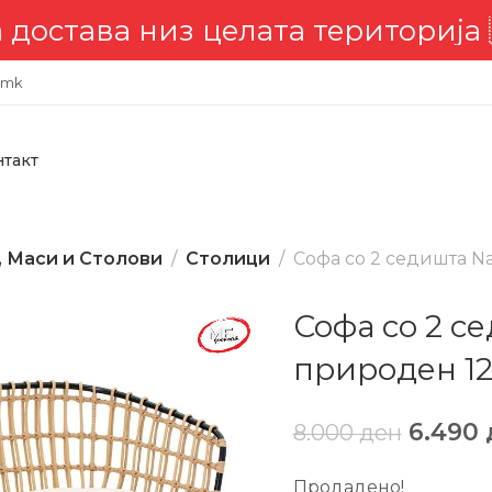
ва низ целата територија 🇲🇰
.mk
нтакт
, Маси и Столови
Столици
Софа со 2 седишта N
Софа со 2 с
природен 1
6.490
8.000
ден
Продадено!