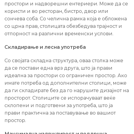
простори и надворешни ентериери. Може да се
користи и во ресторан, бистро, двор или
сончева соба. Со челична рамка која е обложена
со црна прав, столицата обезбедува трајност и
отпорност на различни временски услови.
Складирање и лесна употреба
Со својата складна структура, оваа столка може
да се постави една врз друга, што ја прави
идеална за простори со ограничен простор. Ако
имате потреба од дополнителни столици, може
да ги складирате без да го нарушите дизајнот на
просторот. Столиците се испорачуваат веќе
склопени и подготвени за употреба, што ја
прави практична за поставување во вашиот
простор.
Максимална издржливост и поддршка