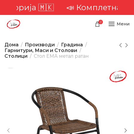
торија 🇲🇰
📣 Комплетна доста
0
Мени
Дома
Производи
Градина
Гарнитури, Маси и Столови
Столици
Стол ЕМА метал ратан
-34%