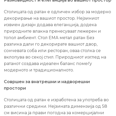
Разновидност и елеганција во вашиот простор
Столицата од ратан е одличен избор за модерно
декорирање на вашиот простор. Нејзиниот
извиен дизајн додава елеганција, додека
природните влакна пренесуваат лежерен и
топол амбиент. Стол ЕМА метал ратан Без
разлика дали го декорирате вашиот двор,
сончевата соба или ресторан, оваа столка се
вклопува во секој стил. Природниот изглед на
ратанот создава идеален баланс помеѓу
модерното и традиционалното.
Совршен за внатрешни и надворешни
простори
Столицата од ратан е изработена за употреба во
различни средини. Нејзината димензија од 58
см висина ја прави погодна за комерцијални