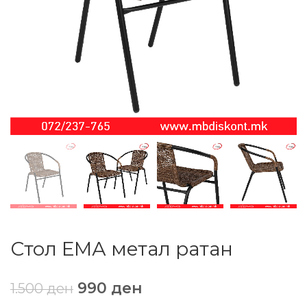
Стол ЕМА метал ратан
990
ден
1.500
ден