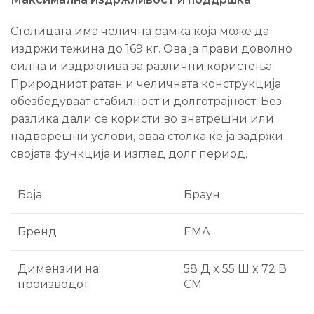
Столицата има челична рамка која може да
издржи тежина до 169 кг. Ова ја прави доволно
силна и издржлива за различни користења.
Природниот ратан и челичната конструкција
обезбедуваат стабилност и долготрајност. Без
разлика дали се користи во внатрешни или
надворешни услови, оваа столка ќе ја задржи
својата функција и изглед долг период.
Боја
Браун
Бренд
ЕМА
Димензии на
58 Д x 55 Ш x 72 В
производот
СМ