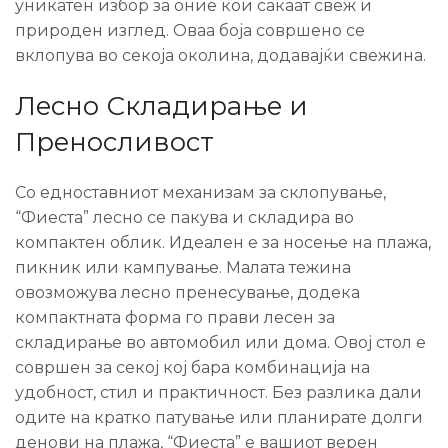
уникатен избор за оние кои сакаат свеж и
природен изглед. Оваа боја совршено се
вклопува во секоја околина, додавајќи свежина.
Лесно Складирање и
Преносливост
Со едноставниот механизам за склопување,
“Фиеста” лесно се пакува и складира во
компактен облик. Идеален е за носење на плажа,
пикник или кампување. Малата тежина
овозможува лесно пренесување, додека
компактната форма го прави лесен за
складирање во автомобил или дома. Овој стол е
совршен за секој кој бара комбинација на
удобност, стил и практичност. Без разлика дали
одите на кратко патување или планирате долги
денови на плажа, “Фиеста” е вашиот верен