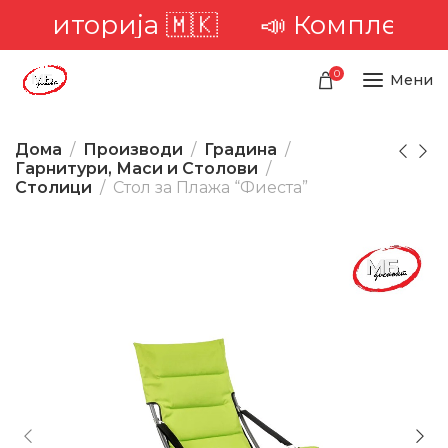
ериторија 🇲🇰
📣 Комплетна до
0
Мени
Дома
Производи
Градина
Гарнитури, Маси и Столови
Столици
Стол за Плажа “Фиеста”
-17%