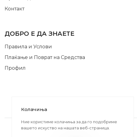
Контакт
INFORMATION
ДОБРО Е ДА ЗНАЕТЕ
Правила и Услови
Плаќање и Поврат на Средства
Профил
Колачиња
2020-2024 © MB DISKONT. Изработено од
Ние користиме колачиња за да го подобриме
вашето искуство на нашата веб-страница.
БРАМИТ ДООЕЛ