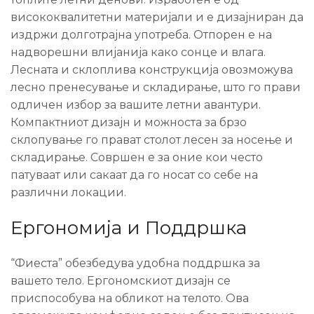
висококвалитетни материјали и е дизајниран да
издржи долготрајна употреба. Отпорен е на
надворешни влијанија како сонце и влага.
Лесната и склоплива конструкција овозможува
лесно пренесување и складирање, што го прави
одличен избор за вашите летни авантури.
Компактниот дизајн и можноста за брзо
склопување го прават столот лесен за носење и
складирање. Совршен е за оние кои често
патуваат или сакаат да го носат со себе на
различни локации.
Ергономија и Поддршка
“Фиеста” обезбедува удобна поддршка за
вашето тело. Ергономскиот дизајн се
приспособува на обликот на телото. Ова