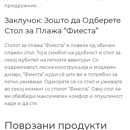
придружник.
Заклучок: Зошто да Одберете
Стол за Плажа “Фиеста”
Столот за плажа “Фиеста” е повеќе од обичен
плажен стол. Тој е симбол на удобност и стил за
секој љубител на летните авантури. Со
издржливост, лесна конструкција и модерен
дизајн, “Фиеста” нуди сè што ви е потребно за
летно уживање. Одморете се со стил и уживајте
во секој момент со столот “Фиеста”. Овој стол ќе
ви обезбеди максимален комфор и опуштеност
каде и да сте.
Поврзани продукти