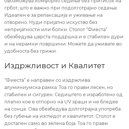
овозможува комфорно седење без притисок на
грбот, што е важно при подолготрајно седење.
Идеален е за релаксација и уживање на
отворено. Нуди пријатно искуство без
непријатности или болки. Столот “Фиеста”
обезбедува цврста поддршка и е стабилен дури
и на нерамни површини. Можете да уживате во
удобноста без грижи.
Издржливост и Квалитет
“Фиеста” е направен со издржлива
алуминиумска рамка. Тоа го прави лесен, но
стабилен и сигурен. Седиштето е изработено од
платно кое е отпорно на UV зраци и не бледее
на сонце. Ова обезбедува долготрајна употреба
без губење на изгледот и квалитетот. Столот е
достапен само во зелена боја. Тоа го прави