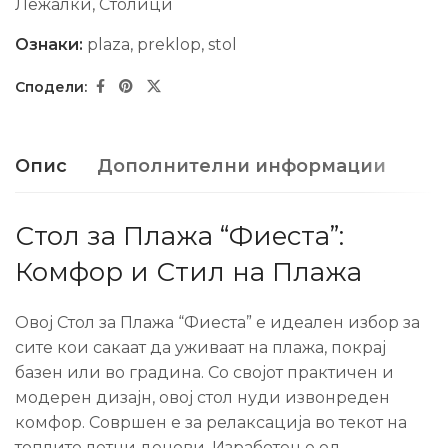
Лежалки
,
Столици
Ознаки:
plaza
,
preklop
,
stol
Опис
Дополнителни информации
Стол за Плажа “Фиеста”:
Комфор и Стил на Плажа
Овој Стол за Плажа “Фиеста” е идеален избор за
сите кои сакаат да уживаат на плажа, покрај
базен или во градина. Со својот практичен и
модерен дизајн, овој стол нуди извонреден
комфор. Совршен е за релаксација во текот на
топлите летни денови. Изработен е од