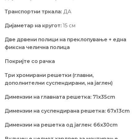
Транспортни тркала:
ДА
Дијаметар на кругот:
15 см
Две дрвени полици на преклопување + една
фиксна челична полица
Покријте со рачка
Три хромирани решетки (главни,
дополнителни суспендирани, на јаглен)
Димензии на главната решетка: 71x35cm
Димензии на суспендирана решетка: 67x13cm
Димензии на решетка од јаглен: 66x30cm
Вклучен е целиот хардвер за монтирање