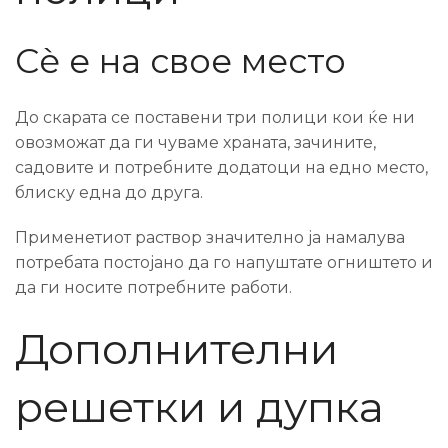
Сè е на свое место
До скарата се поставени три полици кои ќе ни
овозможат да ги чуваме храната, зачините,
садовите и потребните додатоци на едно место,
блиску една до друга.
Применетиот раствор значително ја намалува
потребата постојано да го напуштате огништето и
да ги носите потребните работи.
Дополнителни
решетки и дупка