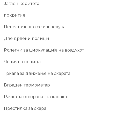
Јаглен коритото
покритие
Пепелник што се извлекува
Две дрвени полици
Ролетни за циркулација на воздухот
Челична полица
Тркала за движење на скарата
Вграден термометар
Рачка за отворање на капакот
Престилка за скара