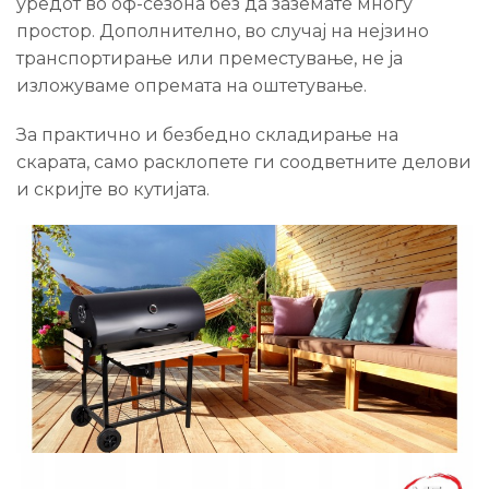
уредот во оф-сезона без да заземате многу
простор. Дополнително, во случај на нејзино
транспортирање или преместување, не ја
изложуваме опремата на оштетување.
За практично и безбедно складирање на
скарата, само расклопете ги соодветните делови
и скријте во кутијата.