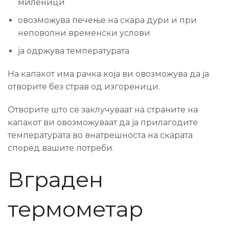
миленици
овозможува печење на скара дури и при
неповолни временски услови
ја одржува температурата
На капакот има рачка која ви овозможува да ја
отворите без страв од изгореници.
Отворите што се заклучуваат на страните на
капакот ви овозможуваат да ја прилагодите
температурата во внатрешноста на скарата
според вашите потреби.
Вграден
термометар