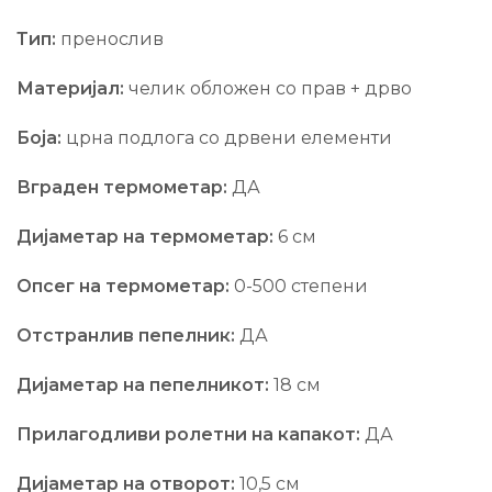
Тип:
пренослив
Материјал:
челик обложен со прав + дрво
Боја:
црна подлога со дрвени елементи
Вграден термометар:
ДА
Дијаметар на термометар:
6 см
Опсег на термометар:
0-500 степени
Отстранлив пепелник:
ДА
Дијаметар на пепелникот:
18 см
Прилагодливи ролетни на капакот:
ДА
Дијаметар на отворот:
10,5 см