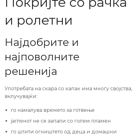
Покријте со рачка
и ролетни
Најдобрите и
најповолните
решенија
Употребата на скара со капак има многу својства,
вклучувајќи:
го намалува времето за готвење
јагленот не се запали со голем пламен
го штити огништето од деца и домашни