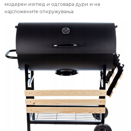
модерен изглед и одговара дури и на
најсложените опкружувања.