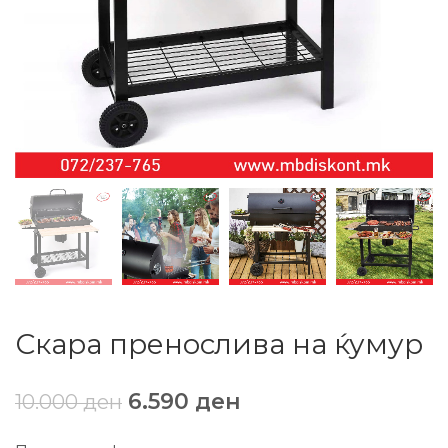
Скара пренослива на ќумур
6.590
ден
10.000
ден