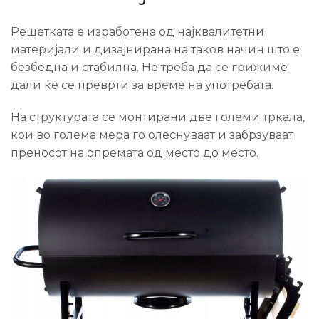
Решетката е изработена од најквалитетни
материјали и дизајнирана на таков начин што е
безбедна и стабилна. Не треба да се грижиме
дали ќе се преврти за време на употребата.
На структурата се монтирани две големи тркала,
кои во голема мера го олеснуваат и забрзуваат
преносот на опремата од место до место.