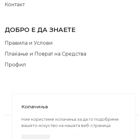
Контакт
INFORMATION
ДОБРО Е ДА ЗНАЕТЕ
Правила и Услови
Плаќање и Поврат на Средства
Профил
Колачиња
2020-2024 © MB DISKONT. Изработено од
Ние користиме колачиња за да го подобриме
вашето искуство на нашата веб-страница.
БРАМИТ ДООЕЛ
Прикажените цени се со вклучен ДДВ