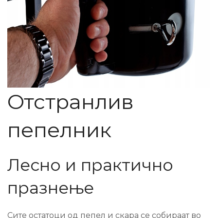
Отстранлив
пепелник
Лесно и практично
празнење
Сите остатоци од пепел и скара се собираат во