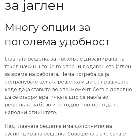
за јаглен
Многу опции за
поголема удобност
Главната решетка за пржење е дизајнирана на
таков начин што ќе го олесни додавањето јаглен
за време на работата. Нема потреба да ја
отстранувате целата решетка и да се прашувате
каде да ја ставите во овој момент. Сега е доволно
да се отвори вратичката што се наоѓа во
решетката за брзо и погодно повторно да се
наполни огништето.
Над главната решетка има дополнителна
суспендирана решетка. Совршена е ако сакате