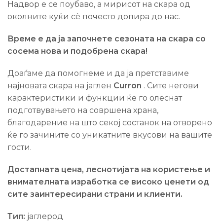
Надвор е се поубаво, а мирисот на скара од
околните куќи сè почесто допира до нас.
Време е да ја започнете сезоната на скара со
сосема нова и подобрена скара!
Доаѓаме да помогнеме и да ја претставиме
најновата скара на јаглен
Curron
. Сите негови
карактеристики и функции ќе го олеснат
подготвувањето на совршена храна,
благодарение на што секој состанок на отворено
ќе го зачините со уникатните вкусови на вашите
гости.
Достапната цена, леснотијата на користење и
внимателната изработка се високо ценети од
сите заинтересирани страни и клиенти.
Тип:
јаглерод