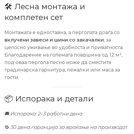
🛠️ Лесна монтажа и
комплетен сет
Монтажата е едноставна, а перголата доаѓа со
вклучени завеси и шини со закачалки
, за
целосно уживање во удобноста и приватноста.
Благодарение на големата површина од 12 м²,
под оваа пергола лесно може да сместите
градинарска гарнитура, лежалки или маса за
гости.
📦 Испорака и детали
🚚
Испорака: 2–3 работни дена
🔁
30 дена гаранција за враќање на производот