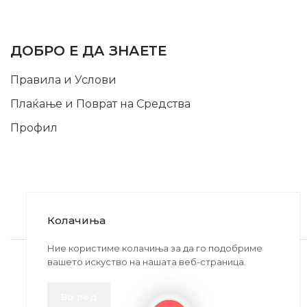
INFORMATION
ДОБРО Е ДА ЗНАЕТЕ
Правила и Услови
Плаќање и Поврат на Средства
Профил
Колачиња
2020-2024 © MB DISKONT. Изработено од
Ние користиме колачиња за да го подобриме
вашето искуство на нашата веб-страница.
БРАМИТ ДООЕЛ
Прикажените цени се со вклучен ДДВ
Во ред