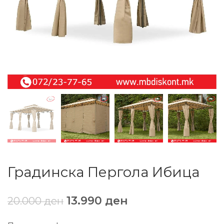
Градинска Пергола Ибица
13.990
ден
20.000
ден