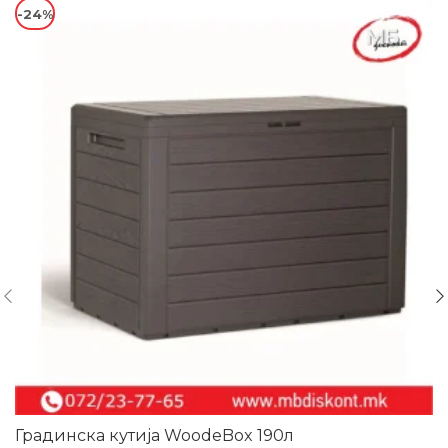
-24%
Градинска кутија WoodeBox 190л