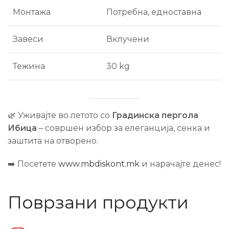
Монтажа
Потребна, едноставна
Завеси
Вклучени
Тежина
30 kg
🌿 Уживајте во летото со
Градинска пергола
Ибица
– совршен избор за елеганција, сенка и
заштита на отворено.
➡️ Посетете
www.mbdiskont.mk
и нарачајте денес!
Поврзани продукти