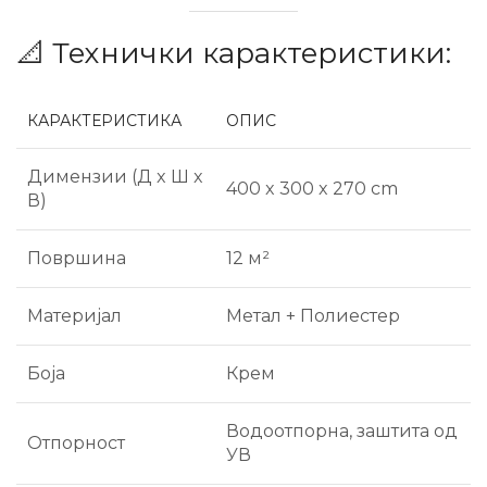
📐 Технички карактеристики:
КАРАКТЕРИСТИКА
ОПИС
Димензии (Д x Ш x
400 x 300 x 270 cm
В)
Површина
12 м²
Материјал
Метал + Полиестер
Боја
Крем
Водоотпорна, заштита од
Отпорност
УВ