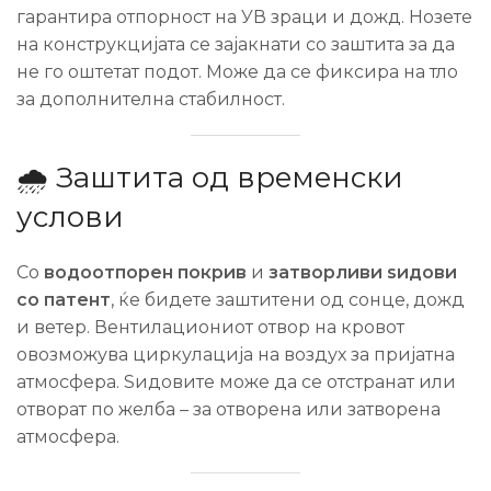
гарантира отпорност на УВ зраци и дожд. Нозете
на конструкцијата се зајакнати со заштита за да
не го оштетат подот. Може да се фиксира на тло
за дополнителна стабилност.
🌧️ Заштита од временски
услови
Со
водоотпорен покрив
и
затворливи ѕидови
со патент
, ќе бидете заштитени од сонце, дожд
и ветер. Вентилациониот отвор на кровот
овозможува циркулација на воздух за пријатна
атмосфера. Ѕидовите може да се отстранат или
отворат по желба – за отворена или затворена
атмосфера.