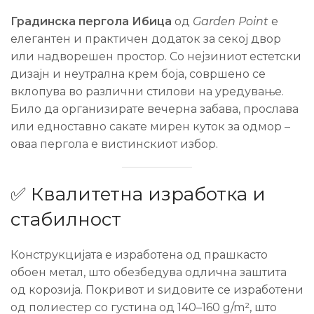
Градинска пергола Ибица
од
Garden Point
е
елегантен и практичен додаток за секој двор
или надворешен простор. Со нејзиниот естетски
дизајн и неутрална крем боја, совршено се
вклопува во различни стилови на уредување.
Било да организирате вечерна забава, прослава
или едноставно сакате мирен куток за одмор –
оваа пергола е вистинскиот избор.
✅ Квалитетна изработка и
стабилност
Конструкцијата е изработена од прашкасто
обоен метал, што обезбедува одлична заштита
од корозија. Покривот и ѕидовите се изработени
од полиестер со густина од 140–160 g/m², што