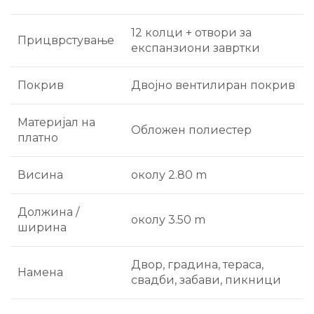
12 колци + отвори за
Прицврстување
експанзиони завртки
Покрив
Двојно вентилиран покрив
Материјал на
Обложен полиестер
платно
Висина
околу 2.80 m
Должина /
околу 3.50 m
ширина
Двор, градина, тераса,
Намена
свадби, забави, пикници