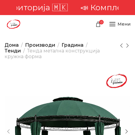
риторија 🇲🇰
📣 Комплетна дос
0
Мени
Дома
Производи
Градина
Тенди
Тенда метална конструкција
кружна форма
-25%