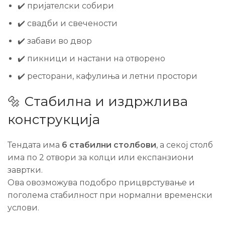
✔️ пријателски собири
✔️ свадби и свечености
✔️ забави во двор
✔️ пикници и настани на отворено
✔️ ресторани, кафулиња и летни простори
🔩 Стабилна и издржлива
конструкција
Тендата има
6 стабилни столбови
, а секој столб
има по 2 отвори за колци или експанзиони
завртки.
Ова овозможува подобро прицврстување и
поголема стабилност при нормални временски
услови.