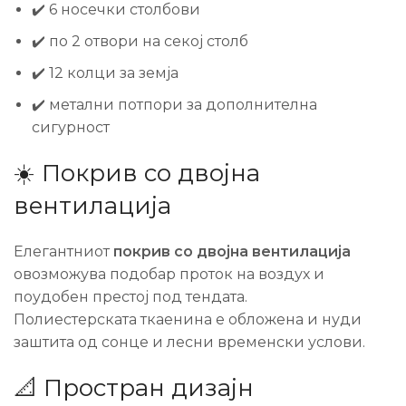
✔️ 6 носечки столбови
✔️ по 2 отвори на секој столб
✔️ 12 колци за земја
✔️ метални потпори за дополнителна
сигурност
☀️ Покрив со двојна
вентилација
Елегантниот
покрив со двојна вентилација
овозможува подобар проток на воздух и
поудобен престој под тендата.
Полиестерската ткаенина е обложена и нуди
заштита од сонце и лесни временски услови.
📐 Простран дизајн