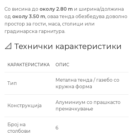
Со висина до
околу 2.80 m
и ширина/должина
од
околу 3.50 m
, оваа тенда обезбедува доволно
простор за гости, маса, столици или
градинарска гарнитура.
📐 Технички карактеристики
КАРАКТЕРИСТИКА
ОПИС
Метална тенда / газебо со
Тип
кружна форма
Алуминиум со прашкасто
Конструкција
премачкување
Број на
6
столбови