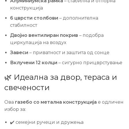
Алуминиумска рамка
– стабилна и отпорна
конструкција
6 цврсти столбови
– дополнителна
стабилност
Двојно вентилиран покрив
– подобра
циркулација на воздух
Завеси
– приватност и заштита од сонце
Вклучени 12 колци
– сигурно прицврстување
🌿 Идеална за двор, тераса и
свечености
Ова
газебо со метална конструкција
е одличен
избор за:
✔️ семејни ручеци и дружења