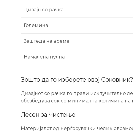
Дизајн со рачка
Големина
Заштеда на време
Намалена пулпа
Зошто да го изберете овој Соковник
Дизајнот со рачка го прави исклучително л
обезбедува сок со минимална количина на пу
Лесен за Чистење
Материјалот од нерѓосувачки челик овозможу