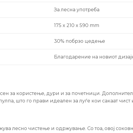
За лесна употреба
175 x 210 x 590 mm
30% побрзо цедење
Благодарение на новиот дизај
?
есен за користење, дури и за почетници. Дополнит
лпа, што го прави идеален за луѓе кои сакаат чист 
ва лесно чистење и одржување. Со тоа, овој соковни