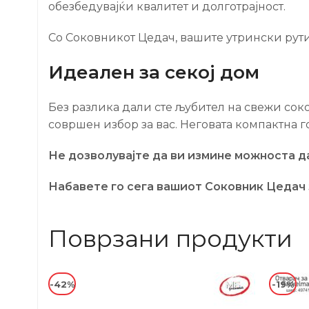
обезбедувајќи квалитет и долготрајност.
Со Соковникот Цедач, вашите утрински рути
Идеален за секој дом
Без разлика дали сте љубител на свежи сок
совршен избор за вас. Неговата компактна го
Не дозволувајте да ви измине можноста да
Набавете го сега вашиот Соковник Цедач 
Поврзани продукти
-42%
-19%