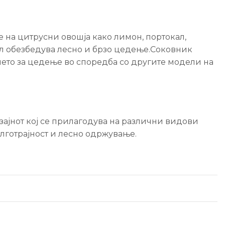
 на цитрусни овошја како лимон, портокал,
ел обезбедува лесно и брзо цедење.Соковник
ето за цедење во споредба со другите модели на
зајнот кој се прилагодува на различни видови
лготрајност и лесно одржување.