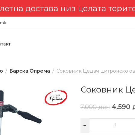
достава низ целата територија
.mk
нтакт
во
Барска Опрема
Соковник Цедач цитронско о
Соковник Це
4.590
7.000
ден