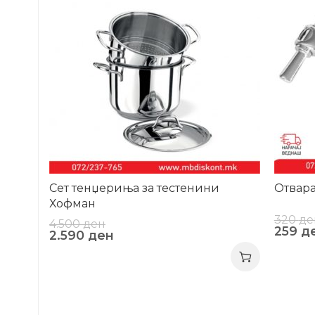
Сет тенџериња за тестенини
Отвара
Хофман
320
де
4.500
ден
259
д
2.590
ден