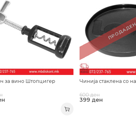
ПРОДАДЕН
ч за вино Штопцигер
Чинија стаклена со н
н
600
ден
ен
399
ден