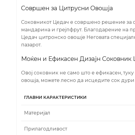
Совршен за Цитрусни Овошја
Соковникот Цедач е совршено решение за си
мандарина и грејпфрут. Благодарение на п
Цедач цитронско овошје Неговата специјал
пазарот.
Моќен и Ефикасен Дизајн Соковник 
Овој соковник не само што е ефикасен, туку
овошја, можете лесно да исцедите сок дури
ГЛАВНИ КАРАКТЕРИСТИКИ
Материјал
Прилагодливост