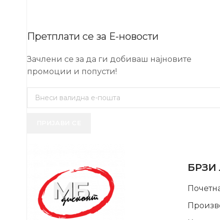
Претплати се за Е-новости
Зачлени се за да ги добиваш најновите
промоции и попусти!
ПРИЈАВИ СЕ
USEFUL 
БРЗИ
Почетн
Произв