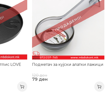
О!
ПРОДАДЕНО!
атпис LOVE
Подметач за кујски алатки лажици
120
ден
79
ден