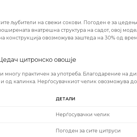
те љубители на свежи сокови. Погоден е за цедење
роширената внатрешна структура на садот, овој мод
на конструкција овозможува заштеда на 30% од врем
Цедач цитронско овошје
 и многу практичен за употреба. Благодарение на ди
 и од калинка. Нерѓосувачкиот челик овозможува до
ДЕТАЛИ
Нерѓосувачки челик
Погоден за сите цитруси