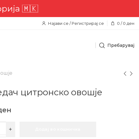
 🇲🇰
Најави се / Регистрирај се
0
/
0
ден
Пребарувај
вошје
дач цитронско овошје
ден
Додај во кошничка