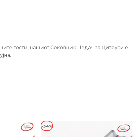
ашите гости, нашиот Соковник Цедач за Цитруси е
ујна.
-34%