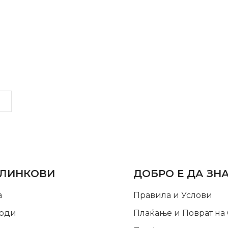
LINKS
INFORMATION
 ЛИНКОВИ
ДОБРО Е ДА ЗН
а
Правила и Услови
оди
Плаќање и Поврат на