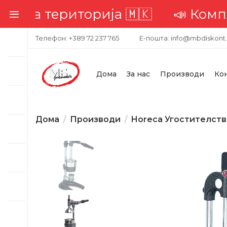
 територија 🇲🇰
📣 Комплетна 
Телефон: +389 72 237 765
Е-пошта: info@mbdiskont
Дома
За нас
Производи
Ко
Дома
Производи
Horeca Угостителст
-34%