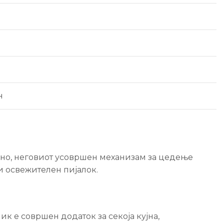
н
елно, неговиот усовршен механизам за цедење
и освежителен пијалок.
к е совршен додаток за секоја кујна,