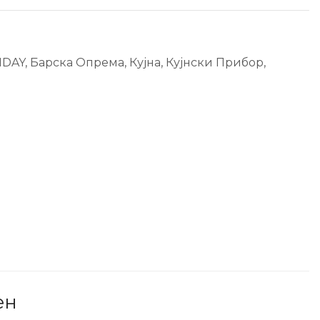
IDAY
,
Барска Опрема
,
Кујна
,
Кујнски Прибор
,
ен