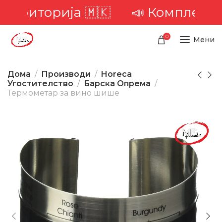
територија 🇲🇰
📣 Комплетна д
0
Мени
Дома
Производи
Horeca
Угостителство
Барска Опрема
Термометар за вино шише
-45%