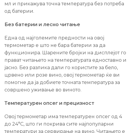
мл и прикажува точна температура без потреба
од батерии.
Без батерии и лесно читање
Една од најголемите предности на овој
термометар е што не бара батерии за да
функционира. Шарените бројки на дисплејот го
прават читањето на температурата едноставно и
јасно. Без разлика дали го користите за бело,
црвено или розе вино, овој термометар ќе ви
помогне да ја добиете точната температура за
совршено уживање во виното.
Температурен опсег и прецизност
Овој термометар има температурен опсег од 4
до 24°C, што ги покрива сите најпопуларни
температури за сервирање на вино. Читањето е