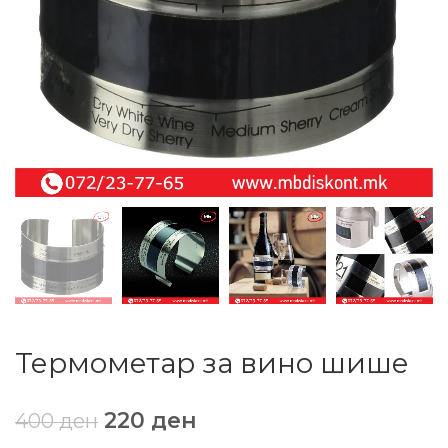
Термометар за вино шише
220
ден
400
ден