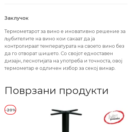
Заклучок
Термометарот за вино е иновативно решение за
љубителите на вино кои сакаат да ја
контролираат температурата на своето вино без
да го отворат шишето. Со својот едноставен
дизајн, леснотијата на употреба и точноста, овој
термометар е одличен избор за секој винар.
Поврзани продукти
-20%