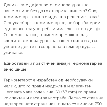
Дали сакате да ја знаете температурата на
вашето вино без да го отворите шишето? Овој
термометар за вино е идеално решение за вас!
Станува збор за термометар кој не бара батерии,
едноставен за употреба и има елегантен дизајн.
Со помош на овој термометар можете да ја
следите температурата на вашето вино и да се
уверите дека е на совршената температура за
уживање.
Едноставен и практичен дизајн Термометар за
вино шише
Термометарот е изработен од нерѓосувачки
челик, што го прави издржлив и елегантен.
Неговата мала големина (60×37 mm) го прави
компактен и лесен за употреба. Лесно се става на
надворешната страна на шишето со вино од 750