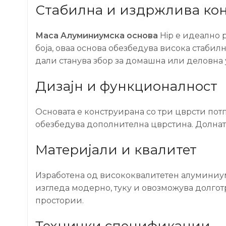
Стабилна и издржлива кон
Маса Aлуминиумска основа
Hip е идеално р
боја, оваа основа обезбедува висока стабилн
дали станува збор за домашна или деловна 
Дизајн и функционалност
Основата е конструирана со три цврсти потп
обезбедува дополнителна цврстина. Долнат
Материјали и квалитет
Изработена од висококвалитетен алуминиум,
изгледа модерно, туку и овозможува долготр
простории.
Технички спецификации