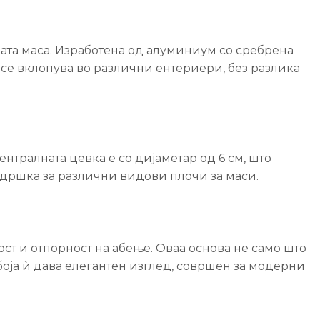
јата маса. Изработена од алуминиум со сребрена
о се вклопува во различни ентериери, без разлика
ентралната цевка е со дијаметар од 6 см, што
дршка за различни видови плочи за маси.
т и отпорност на абење. Оваа основа не само што
 боја ѝ дава елегантен изглед, совршен за модерни