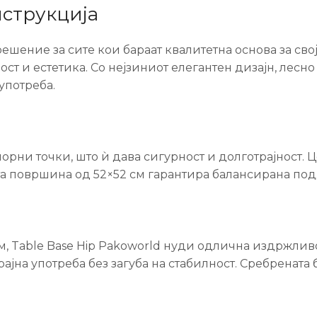
струкција
ешение за сите кои бараат квалитетна основа за сво
ост и естетика. Со нејзиниот елегантен дизајн, лесн
употреба.
орни точки, што ѝ дава сигурност и долготрајност. Ц
а површина од 52×52 см гарантира балансирана под
 Table Base Hip Pakoworld нуди одлична издржливос
ајна употреба без загуба на стабилност. Сребрената