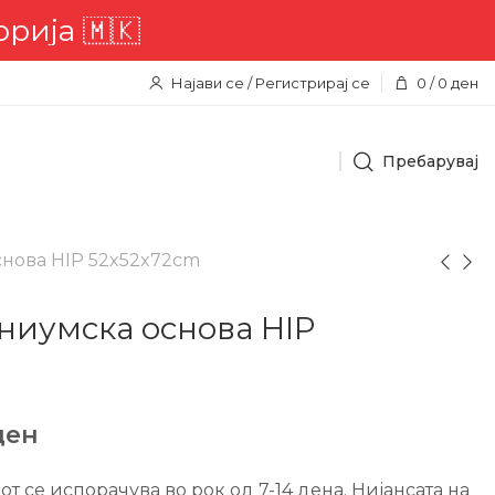
а 🇲🇰
Најави се / Регистрирај се
0
/
0
ден
Пребарувај
нова HIP 52x52x72cm
ниумска основа HIP
ден
 се испорачува во рок од 7-14 дена. Нијансата на