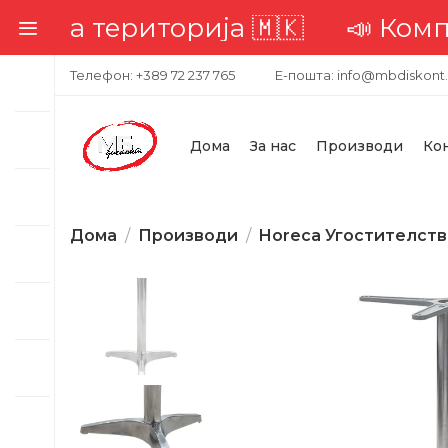
та територија 🇲🇰
📣 Комплетна
Телефон: +389 72 237 765
Е-пошта: info@mbdiskont
Дома
За нас
Производи
Ко
Дома
Производи
Horeca Угостителст
-25%