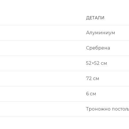
ДЕТАЛИ
Алуминиум
Сребрена
52×52 см
72 см
6 см
Троножно посто