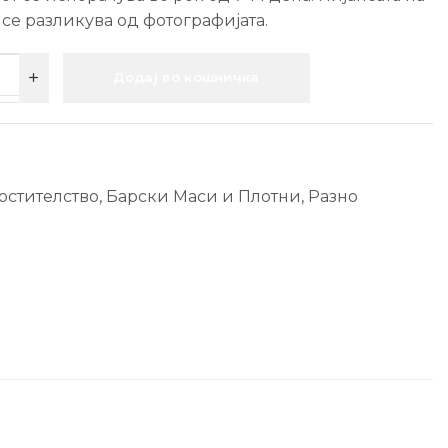
 се разликува од фотографијата.
Додај во кошничка
остителство
,
Барски Маси и Плотни
,
Разно