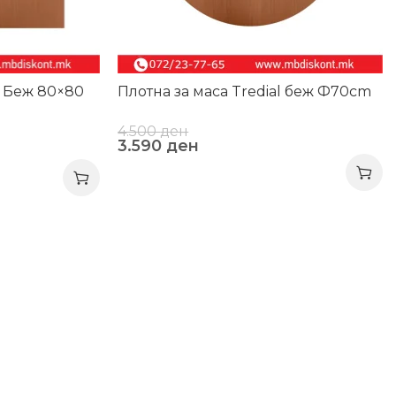
l Беж 80×80
Плотна за маса Tredial беж Ф70cm
4.500
ден
3.590
ден