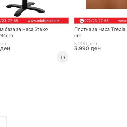
а база за маса Steko
Плотна за маса Tredia
x94cm
cm
ден
5.000
ден
ден
3.990
ден