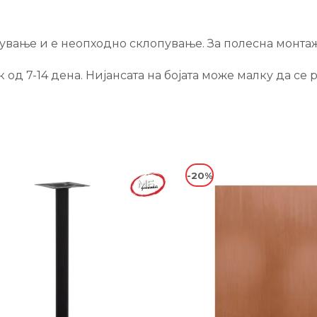
вање и е неопходно склопување. За полесна монтажа
од 7-14 дена. Нијансата на бојата може малку да се 
-20%