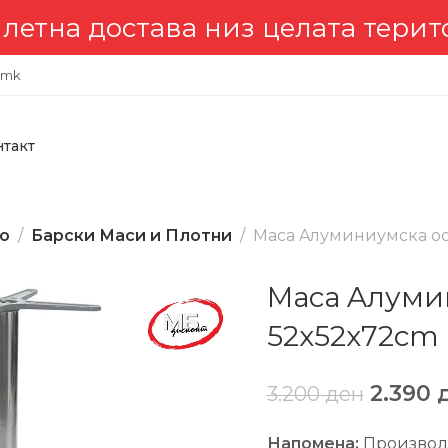
 достава низ целата териториј
.mk
нтакт
во
Барски Маси и Плотни
Маса Aлуминиумска ос
Маса Aлуми
52x52x72cm
2.390
3.200
ден
Напомена:
Производот