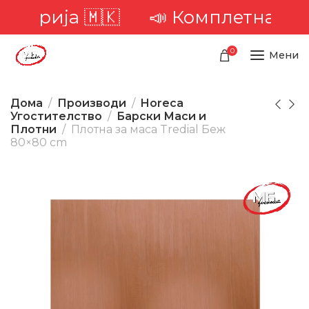
торија 🇲🇰
📣 Комплетна доста
0
Мени
Дома
Производи
Horeca
Угостителство
Барски Маси и
Плотни
Плотна за маса Tredial Беж
80×80 cm
-20%