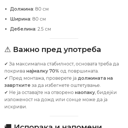
Должина
: 80 см
Ширина
: 80 см
Дебелина
: 2.5 см
⚠
Важно пред употреба
✔ За максимална стабилност, основата треба да
покрива
најмалку 70%
од површината.
✔ Пред монтажа, проверете ја
должината на
завртките
за да избегнете оштетување.
✔ Не ја оставајте на отворено
наопаку
, бидејќи
изложеност на дожд или сонце може да ја
искриви.
🚚
Испорака и напомени