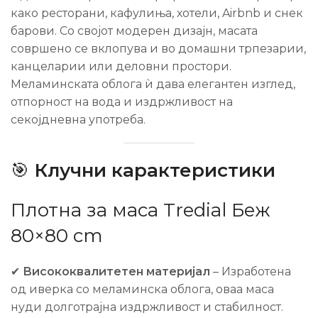
како ресторани, кафулиња, хотели, Airbnb и снек
барови. Со својот модерен дизајн, масата
совршено се вклопува и во домашни трпезарии,
канцеларии или деловни простори.
Меламинската облога ѝ дава елегантен изглед,
отпорност на вода и издржливост на
секојдневна употреба.
🎯
Клучни карактеристики
Плотна за маса Tredial Беж
80×80 cm
✔
Висококвалитетен материјал
– Изработена
од иверка со меламинска облога, оваа маса
нуди долготрајна издржливост и стабилност.