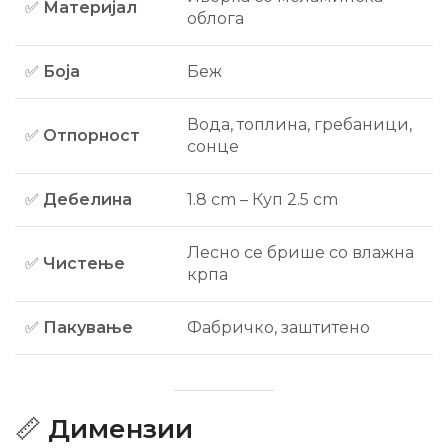
✅
Материјал
облога
✅
Боја
Беж
Вода, топлина, гребаници,
✅
Отпорност
сонце
✅
Дебелина
1.8 cm – Куп 2.5 cm
Лесно се брише со влажна
✅
Чистење
крпа
✅
Пакување
Фабричко, заштитено
📏
Димензии