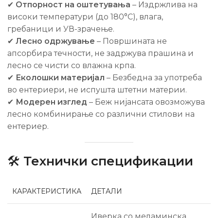
✔
Отпорност на оштетувања
– Издржлива на
високи температури (до 180°C), влага,
гребаници и УВ-зрачење.
✔
Лесно одржување
– Површината не
апсорбира течности, не задржува прашина и
лесно се чисти со влажна крпа.
✔
Еколошки материјал
– Безбедна за употреба
во ентериери, не испушта штетни материи.
✔
Модерен изглед
– Беж нијансата овозможува
лесно комбинирање со различни стилови на
ентериер.
🛠
Технички спецификации
КАРАКТЕРИСТИКА
ДЕТАЛИ
Иверка со меламинска