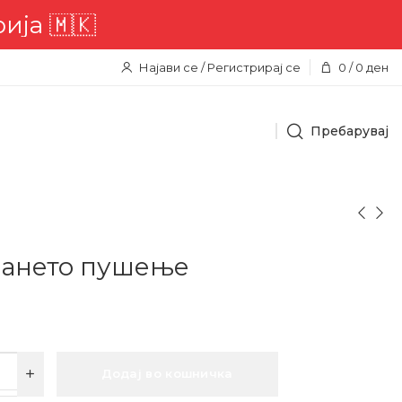
🇲🇰
Најави се / Регистрирај се
0
/
0
ден
Пребарувај
рането пушење
Додај во кошничка