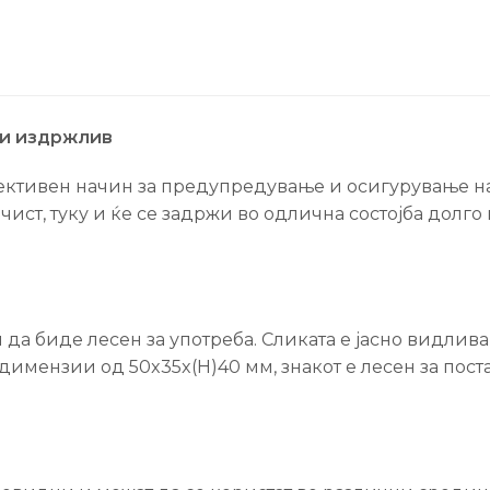
 и издржлив
ективен начин за предупредување и осигурување на
ист, туку и ќе се задржи во одлична состојба долго 
 да биде лесен за употреба. Сликата е јасно видлива
имензии од 50x35x(H)40 мм, знакoт е лесен за поста