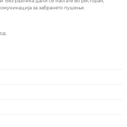
 Без разлика дали се наоѓате во ресторан,
 комуникација за забрането пушење.
од.