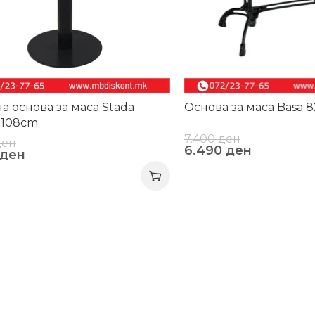
а основа за маса Stada
Основa за маса Basa 
x108cm
7.400
ден
ден
6.490
ден
ден