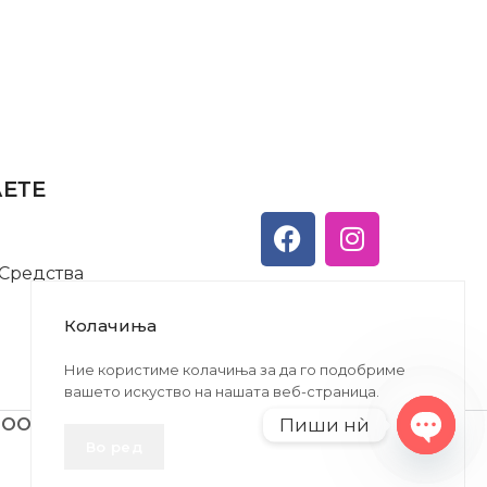
АЕТЕ
 Средства
Колачиња
Ние користиме колачиња за да го подобриме
вашето искуство на нашата веб-страница.
Пиши нѝ
ДООЕЛ
Во ред
Open
chaty