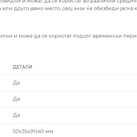
овидни и можат да се користат во различни средини.
 или друго јавно место, овој знак ќе обезбеди јасна
илни и може да се користат подолг временски пери
ДЕТАЛИ
Да
Да
Да
50x35x(H)40 мм