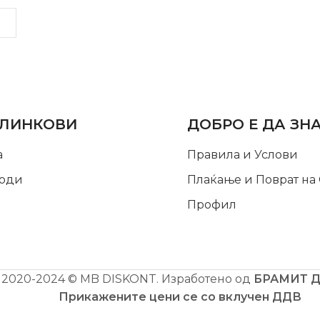
LINKS
INFORMATION
 ЛИНКОВИ
ДОБРО Е ДА ЗН
а
Правила и Услови
оди
Плаќање и Поврат на
Профил
2020-2024 © MB DISKONT. Изработено од
БРАМИТ 
Прикажените цени се со вклучен ДДВ