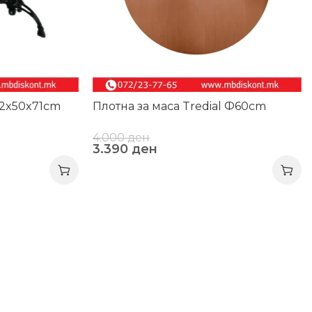
82x50x71cm
Плотна за маса Tredial Ф60cm
4.000
ден
3.390
ден