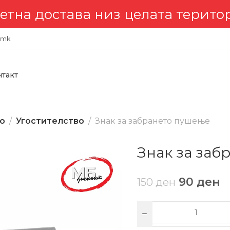
остава низ целата територија 
.mk
нтакт
во
Угостителство
Знак за забрането пушење
Знак за заб
90
ден
150
ден