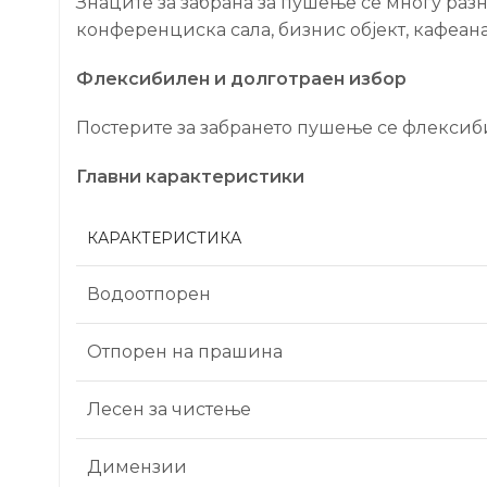
Знаците за забрана за пушење се многу разн
конференциска сала, бизнис објект, кафеана
Флексибилен и долготраен избор
Постерите за забрането пушење се флексиб
Главни карактеристики
КАРАКТЕРИСТИКА
Водоотпорен
Отпорен на прашина
Лесен за чистење
Димензии