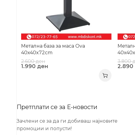
Метална база за маса Ova
Металн
40x40x72cm
40x40
2.600
ден
3.800
1.990
ден
2.890
Претплати се за Е-новости
Зачлени се за да ги добиваш најновите
промоции и попусти!