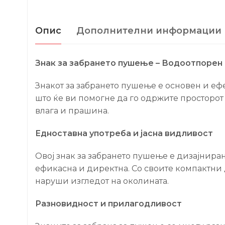
Опис
Дополнителни информации
Знак за забрането пушење – Водоотпорен
Знакот за забрането пушење е основен и еф
што ќе ви помогне да го одржите просторот ч
влага и прашина.
Едноставна употреба и јасна видливост
Овој знак за забрането пушење е дизајниран
ефикасна и директна. Со своите компактни д
наруши изгледот на околината.
Разновидност и прилагодливост