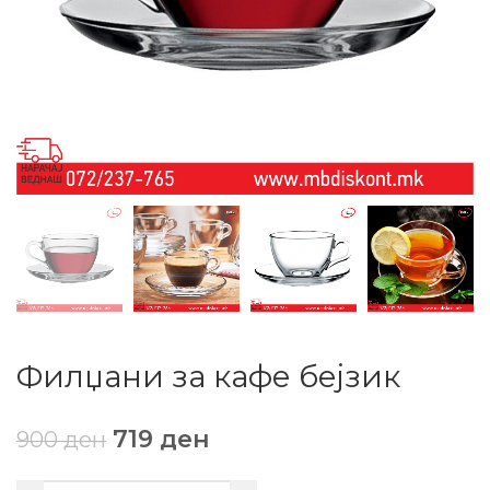
Филџани за кафе бејзик
719
ден
900
ден