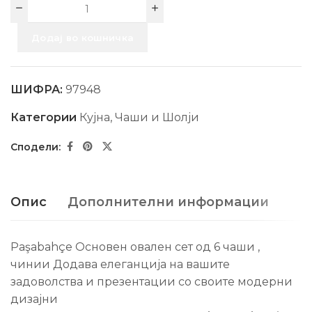
Додај во кошничка
ШИФРА:
97948
Категории
Кујна
,
Чаши и Шолји
Опис
Дополнителни информации
Paşabahçe Основен овален сет од 6 чаши ,
чинии Додава елеганција на вашите
задоволства и презентации со своите модерни
дизајни