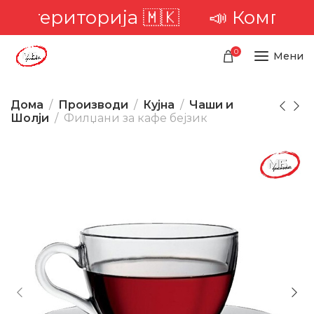
та територија 🇲🇰
📣 Комплетна
0
Мени
Дома
Производи
Кујна
Чаши и
Шолји
Филџани за кафе бејзик
-20%