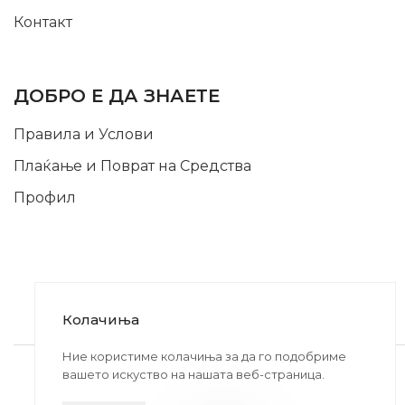
Контакт
INFORMATION
ДОБРО Е ДА ЗНАЕТЕ
Правила и Услови
Плаќање и Поврат на Средства
Профил
Колачиња
2020-2024 © MB DISKONT. Изработено од
Ние користиме колачиња за да го подобриме
вашето искуство на нашата веб-страница.
БРАМИТ ДООЕЛ
Прикажените цени се со вклучен ДДВ