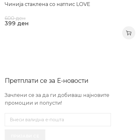
Чинија стаклена со натпис LOVE
600
ден
399
ден
Претплати се за Е-новости
Зачлени се за да ги добиваш најновите
промоции и попусти!
ПРИЈАВИ СЕ