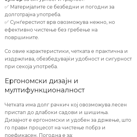
✅ Материјалите се безбедни и погодни за
долготрајна употреба.
✅ Сунѓерестиот врв овозможува нежно, но
ефективно чистење без гребење на
површините.
Со овие карактеристики, четката е практична и
издржлива, обезбедувајќи удобност и сигурност
при секоја употреба.
Ергономски дизајн и
мултифункционалност
Четката има долг рачкич кој овозможува лесен
пристап до длабоки садови и шишиња.
Дизајнот е ергономски и удобен за држење, што
го прави процесот на чистење побрз и
поефикасен. Погодна е за: