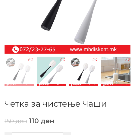
Четка за чистење Чаши
110
ден
150
ден