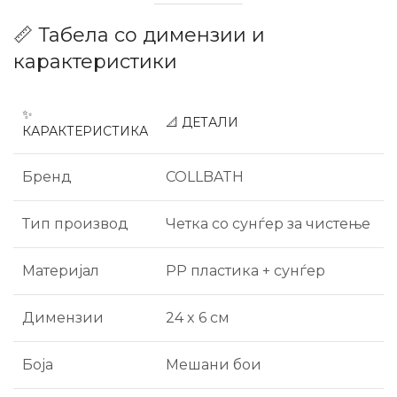
📏 Табела со димензии и
карактеристики
✨
📐 ДЕТАЛИ
КАРАКТЕРИСТИКА
Бренд
COLLBATH
Тип производ
Четка со сунѓер за чистење
Материјал
PP пластика + сунѓер
Димензии
24 x 6 см
Боја
Мешани бои