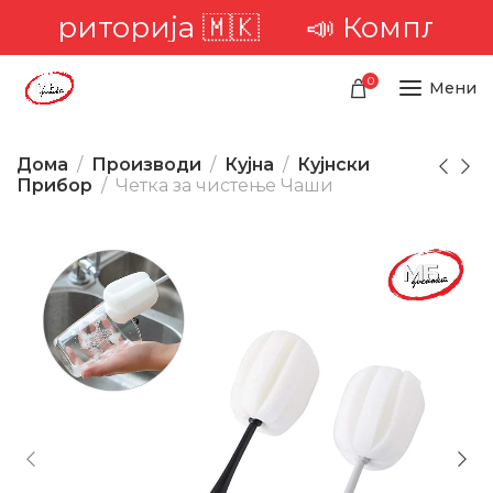
територија 🇲🇰
📣 Комплетна д
0
Мени
Дома
Производи
Кујна
Кујнски
Прибор
Четка за чистење Чаши
-27%