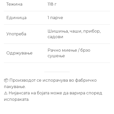
Тежина
118 г
Единица
1 парче
Шишиња, чаши, прибор,
Употреба
садови
Рачно миење / брзо
Одржување
сушење
📦 Производот се испорачува во фабричко
пакување.
⚠️ Нијансата на бојата може да варира според
испораката.